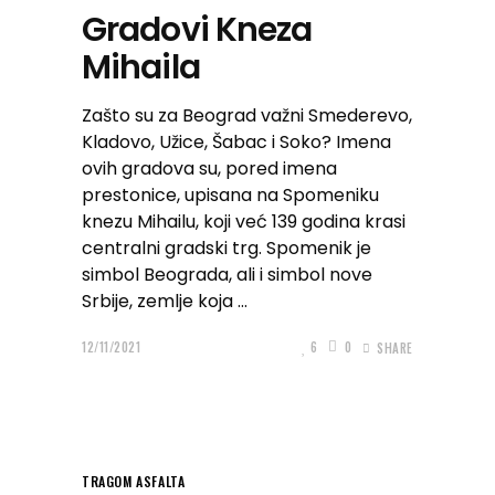
Gradovi Kneza
Mihaila
Zašto su za Beograd važni Smederevo,
Kladovo, Užice, Šabac i Soko? Imena
ovih gradova su, pored imena
prestonice, upisana na Spomeniku
knezu Mihailu, koji već 139 godina krasi
centralni gradski trg. Spomenik je
simbol Beograda, ali i simbol nove
Srbije, zemlje koja
12/11/2021
6
0
SHARE
TRAGOM ASFALTA