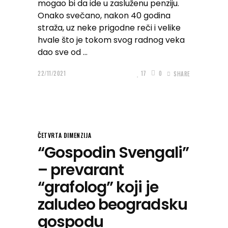
mogao bi da ide u zasluženu penziju.
Onako svečano, nakon 40 godina
straža, uz neke prigodne reči i velike
hvale što je tokom svog radnog veka
dao sve od
22/11/2021
17
0
SHARE
ČETVRTA DIMENZIJA
“Gospodin Svengali”
– prevarant
“grafolog” koji je
zaludeo beogradsku
gospodu