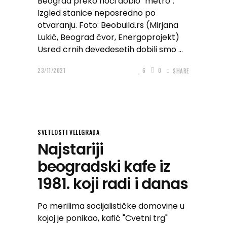
Beograd preko noći dobio "metro".
Izgled stanice neposredno po
otvaranju. Foto: Beobuild.rs (Mirjana
Lukić, Beograd čvor, Energoprojekt)
Usred crnih devedesetih dobili smo
23/11/2021
6
0
SHARE
SVETLOSTI VELEGRADA
Najstariji
beogradski kafe iz
1981. koji radi i danas
Po merilima socijalističke domovine u
kojoj je ponikao, kafić "Cvetni trg"