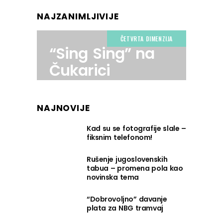
NAJZANIMLJIVIJE
ČETVRTA DIMENZIJA
“Sing Sing” na
Čukarici
NAJNOVIJE
Kad su se fotografije slale –
fiksnim telefonom!
Rušenje jugoslovenskih
tabua – promena pola kao
novinska tema
“Dobrovoljno” davanje
plata za NBG tramvaj