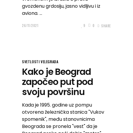
gvozdenu grdosiju, jasno vidljivu i iz
aviona.
26/11/2021
9
0
SHARE
SVETLOSTI VELEGRADA
Kako je Beograd
započeo put pod
svoju površinu
Kada je 1995. godine uz pompu
otvorena železnička stanica "Vukov
spomenik", među stanovnicima
Beograda se pronela "vest" da je