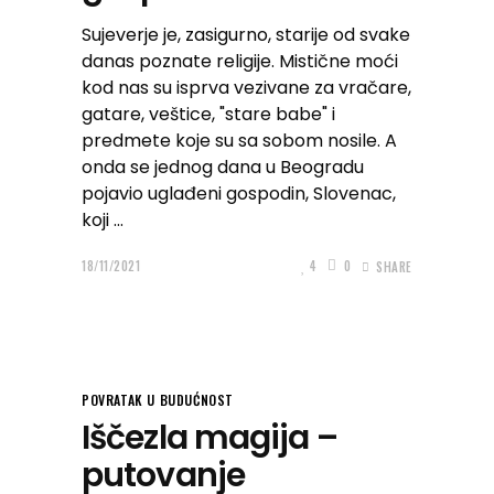
Sujeverje je, zasigurno, starije od svake
danas poznate religije. Mistične moći
kod nas su isprva vezivane za vračare,
gatare, veštice, "stare babe" i
predmete koje su sa sobom nosile. A
onda se jednog dana u Beogradu
pojavio uglađeni gospodin, Slovenac,
koji
18/11/2021
4
0
SHARE
POVRATAK U BUDUĆNOST
Iščezla magija –
putovanje