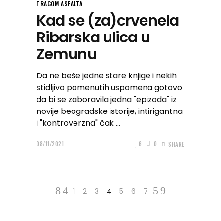
TRAGOM ASFALTA
Kad se (za)crvenela
Ribarska ulica u
Zemunu
Da ne beše jedne stare knjige i nekih
stidljivo pomenutih uspomena gotovo
da bi se zaboravila jedna "epizoda" iz
novije beogradske istorije, intirigantna
i "kontroverzna" čak
08/11/2021
6
0
SHARE
1
2
3
4
5
6
7