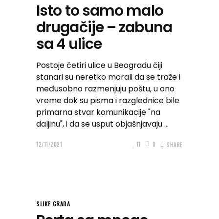
Isto to samo malo
drugačije – zabuna
sa 4 ulice
Postoje četiri ulice u Beogradu čiji
stanari su neretko morali da se traže i
međusobno razmenjuju poštu, u ono
vreme dok su pisma i razglednice bile
primarna stvar komunikacije "na
daljinu", i da se usput objašnjavaju
12/11/2021
11
0
SHARE
SLIKE GRADA