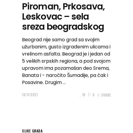
Piroman, Prkosava,
Leskovac – sela
sreza beogradskog
Beograd nije samo grad sa svojim
užurbanim, gusto izgrađenim ulicama i
vrelinom asfalta. Beograd je i jedan od
5 velikih srpskih regiona, a pod svojom
upravom ima pozamašan deo Srema,
Banata i - naročito Šumadije, pa čak i
Posavine. Drugim
18/11/2021
10
0
SHARE
SLIKE GRADA