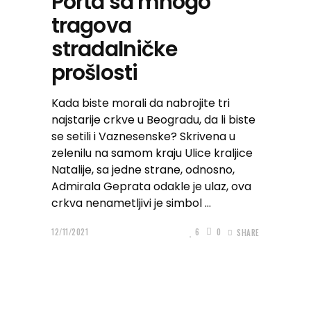
Porta sa mnogo
tragova
stradalničke
prošlosti
Kada biste morali da nabrojite tri
najstarije crkve u Beogradu, da li biste
se setili i Vaznesenske? Skrivena u
zelenilu na samom kraju Ulice kraljice
Natalije, sa jedne strane, odnosno,
Admirala Geprata odakle je ulaz, ova
crkva nenametljivi je simbol
12/11/2021
6
0
SHARE