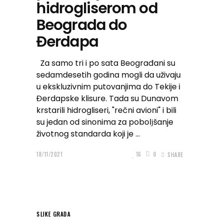
hidrogliserom od
Beograda do
Đerdapa
Za samo tri i po sata Beograđani su
sedamdesetih godina mogli da uživaju
u ekskluzivnim putovanjima do Tekije i
Đerdapske klisure. Tada su Dunavom
krstarili hidrogliseri, "rečni avioni" i bili
su jedan od sinonima za pobolјšanje
životnog standarda koji je
18/11/2021
16
0
SHARE
SLIKE GRADA