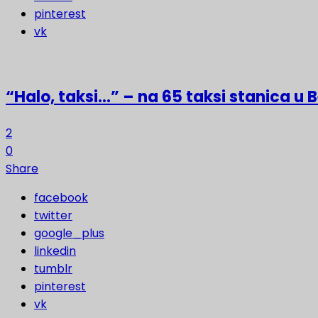
pinterest
vk
“Halo, taksi…” – na 65 taksi stanica u
2
0
Share
facebook
twitter
google_plus
linkedin
tumblr
pinterest
vk