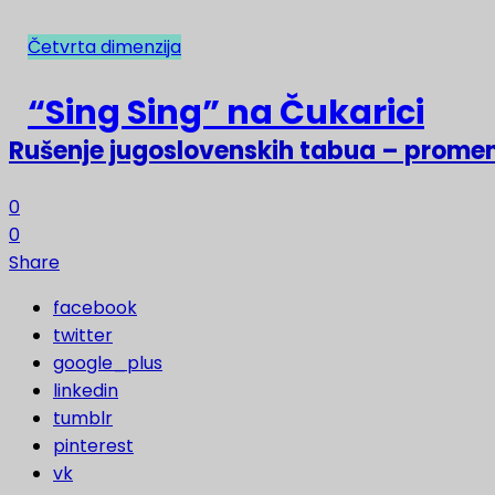
Četvrta dimenzija
NAJNOVIJE
“Sing Sing” na Čukarici
Rušenje jugoslovenskih tabua – prome
0
0
Share
facebook
twitter
google_plus
linkedin
tumblr
pinterest
vk