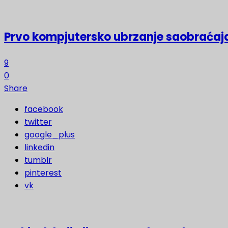
Prvo kompjutersko ubrzanje saobraćaja
9
0
Share
facebook
twitter
google_plus
linkedin
tumblr
pinterest
vk