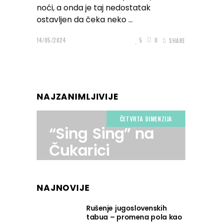
noći, a onda je taj nedostatak
ostavljen da čeka neko
14/05/2024
5
0
SHARE
NAJZANIMLJIVIJE
ČETVRTA DIMENZIJA
“Sing Sing” na
Čukarici
NAJNOVIJE
Rušenje jugoslovenskih
tabua – promena pola kao