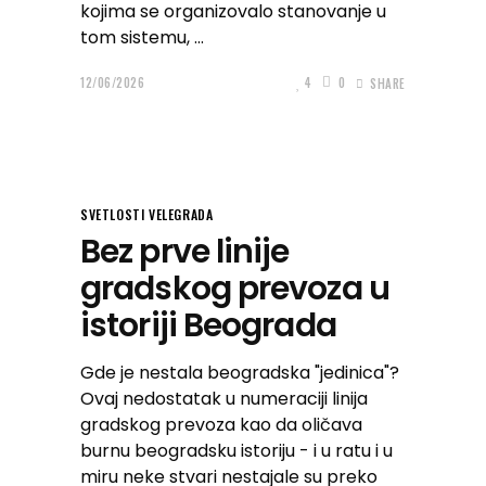
kojima se organizovalo stanovanje u
tom sistemu,
12/06/2026
4
0
SHARE
SVETLOSTI VELEGRADA
Bez prve linije
gradskog prevoza u
istoriji Beograda
Gde je nestala beogradska "jedinica"?
Ovaj nedostatak u numeraciji linija
gradskog prevoza kao da oličava
burnu beogradsku istoriju - i u ratu i u
miru neke stvari nestajale su preko