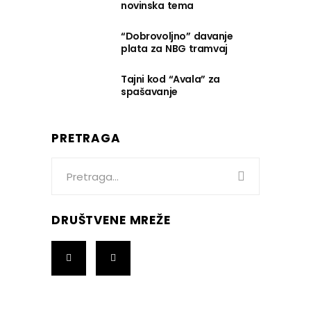
novinska tema
“Dobrovoljno” davanje
plata za NBG tramvaj
Tajni kod “Avala” za
spašavanje
PRETRAGA
Search
for:
DRUŠTVENE MREŽE