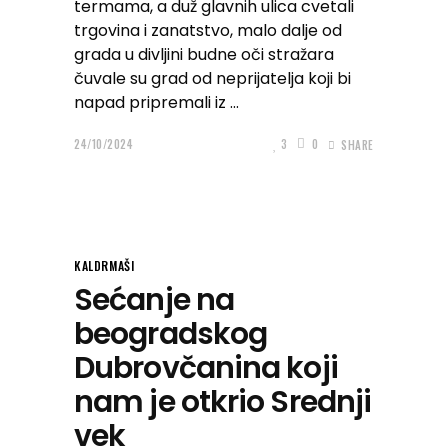
termama, a duž glavnih ulica cvetali
trgovina i zanatstvo, malo dalje od
grada u divljini budne oči stražara
čuvale su grad od neprijatelja koji bi
napad pripremali iz
24/10/2024
3
0
SHARE
KALDRMAŠI
Sećanje na
beogradskog
Dubrovčanina koji
nam je otkrio Srednji
vek