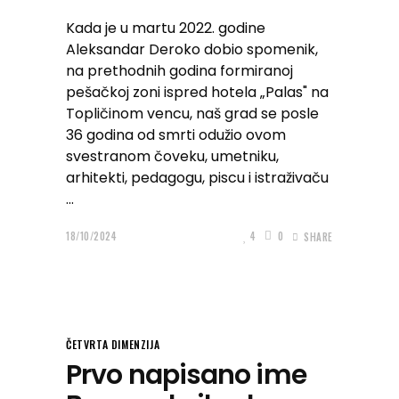
Kada je u martu 2022. godine
Aleksandar Deroko dobio spomenik,
na prethodnih godina formiranoj
pešačkoj zoni ispred hotela „Palas" na
Topličinom vencu, naš grad se posle
36 godina od smrti odužio ovom
svestranom čoveku, umetniku,
arhitekti, pedagogu, piscu i istraživaču
18/10/2024
4
0
SHARE
ČETVRTA DIMENZIJA
Prvo napisano ime