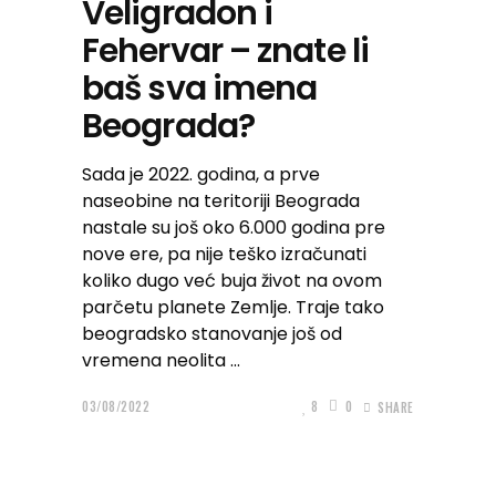
Veligradon i
Fehervar – znate li
baš sva imena
Beograda?
Sada je 2022. godina, a prve
naseobine na teritoriji Beograda
nastale su još oko 6.000 godina pre
nove ere, pa nije teško izračunati
koliko dugo već buja život na ovom
parčetu planete Zemlje. Traje tako
beogradsko stanovanje još od
vremena neolita
03/08/2022
8
0
SHARE