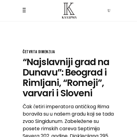
ČETVRTA DIMENZIJA
“Najslavniji grad na
Dunavu”: Beograd i
Rimljani, “Romeji”,
varvari i Sloveni
Čak ĉetiri imperatora antičkog Rima
boravila su u našem gradu koji se tada
zvao Singidunum. Zabeležene su
posete rimskih careva Septimija
Severa 202. godine, Dioklecijana 295.