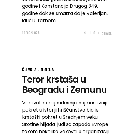
godine i Konstancija Drugog 349.
godine dok se smatra da je Valerijan,
idući u ratnom
14/03/2025
4
0
SHARE
ČETVRTA DIMENZIJA
Teror krstaša u
Beogradu i Zemunu
Verovatno najčudesniji i najmasovniji
pokret u istoriji hrišćanstva bio je
krstaški pokret u Srednjem veku.
Stotine hiljada ljudi sa zapada Evrope
tokom nekoliko vekova, u organizaciji