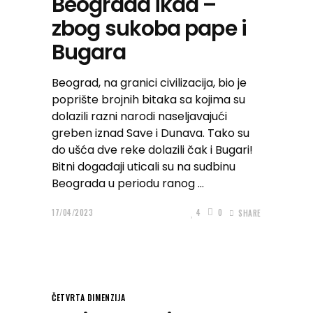
Beograda ikad –
zbog sukoba pape i
Bugara
Beograd, na granici civilizacija, bio je
poprište brojnih bitaka sa kojima su
dolazili razni narodi naseljavajući
greben iznad Save i Dunava. Tako su
do ušća dve reke dolazili čak i Bugari!
Bitni događaji uticali su na sudbinu
Beograda u periodu ranog
17/04/2023
4
0
SHARE
ČETVRTA DIMENZIJA