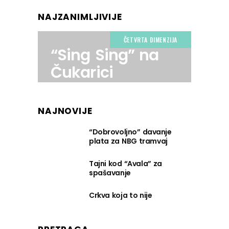
NAJZANIMLJIVIJE
ČETVRTA DIMENZIJA
“Sing Sing” na
Čukarici
NAJNOVIJE
“Dobrovoljno” davanje
plata za NBG tramvaj
Tajni kod “Avala” za
spašavanje
Crkva koja to nije