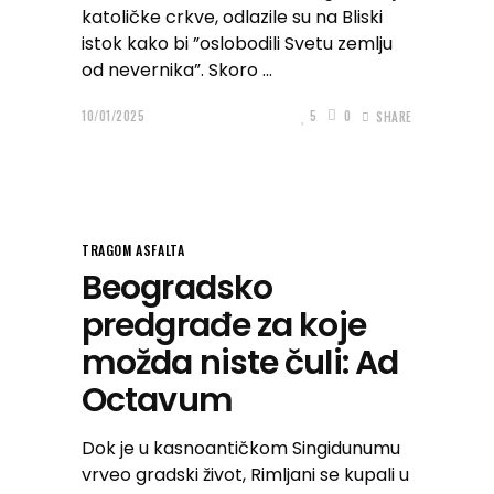
katoličke crkve, odlazile su na Bliski
istok kako bi ”oslobodili Svetu zemlju
od nevernika”. Skoro
10/01/2025
5
0
SHARE
TRAGOM ASFALTA
Beogradsko
predgrađe za koje
možda niste čuli: Ad
Octavum
Dok je u kasnoantičkom Singidunumu
vrveo gradski život, Rimljani se kupali u