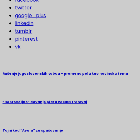
twitter
google_plus
linkedin
tumblr
pinterest
vk
Rušenje jugoslovenskih tabua – promena pola kao novinska tema
“Dobrovoljno” davanje plata za NBG tramvaj
Tajni kod “Avala” za spašavanje