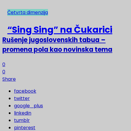
Četvrta dimenzija
NAJNOVIJE
“Sing Sing” na Čukarici
Rušenje jugoslovenskih tabua –
promena pola kao novinska tema
0
0
Share
facebook
twitter
google_plus
linkedin
tumblr
pinterest