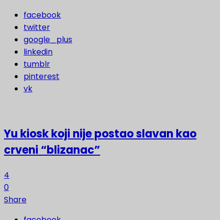
facebook
twitter
google_plus
linkedin
tumblr
pinterest
vk
Yu kiosk koji nije postao slavan kao
crveni “blizanac”
4
0
Share
facebook