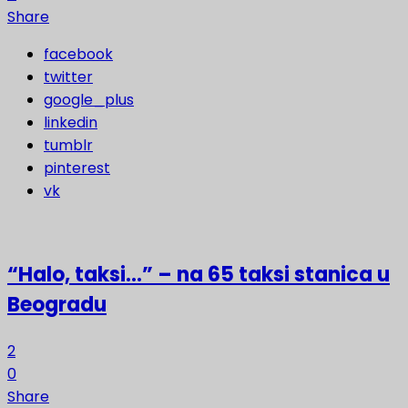
Share
facebook
twitter
google_plus
linkedin
tumblr
pinterest
vk
“Halo, taksi…” – na 65 taksi stanica u
Beogradu
2
0
Share