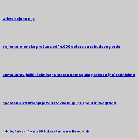
Crkva koja to nije
Tajna telefonskog računa od 14.000 dolara sa Labudovog brda
Samoupravljački “šejming” umesto nemogućeg otkaza (ne)radnicima
Spomenik straži koja je zaustavila kugu prispelu iz Beograda
“Halo, taksi…” – na 65 taksi stanica u Beogradu