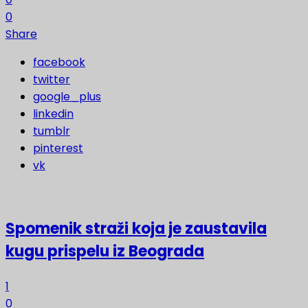
0
Share
facebook
twitter
google_plus
linkedin
tumblr
pinterest
vk
Spomenik straži koja je zaustavila
kugu prispelu iz Beograda
1
0