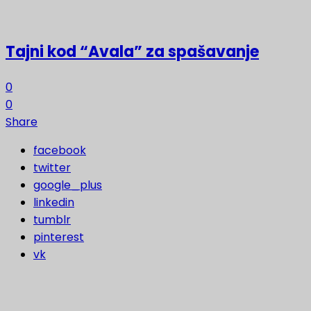
Tajni kod “Avala” za spašavanje
0
0
Share
facebook
twitter
google_plus
linkedin
tumblr
pinterest
vk