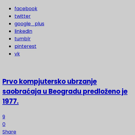
facebook
twitter
google_plus
linkedin
tumblr
pinterest
vk
Prvo kompjutersko ubrzanje
saobraćaja u Beogradu predloženo je
1977.
9
0
Share