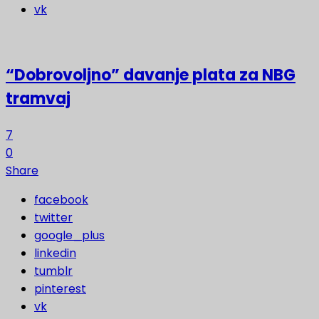
vk
“Dobrovoljno” davanje plata za NBG
tramvaj
7
0
Share
facebook
twitter
google_plus
linkedin
tumblr
pinterest
vk