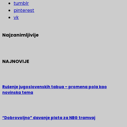
tumblr
pinterest
vk
Najzanimljivije
NAJNOVIJE
Rušenje jugoslovenskih tabua – promena pola kao
novinska tema
“Dobrovoljno” davanje plata za NBG tramvaj