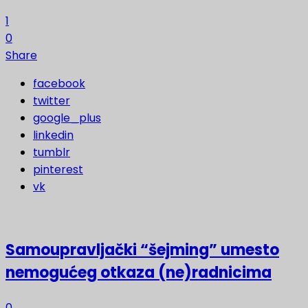
1
0
Share
facebook
twitter
google_plus
linkedin
tumblr
pinterest
vk
Samoupravljački “šejming” umesto
nemogućeg otkaza (ne)radnicima
0