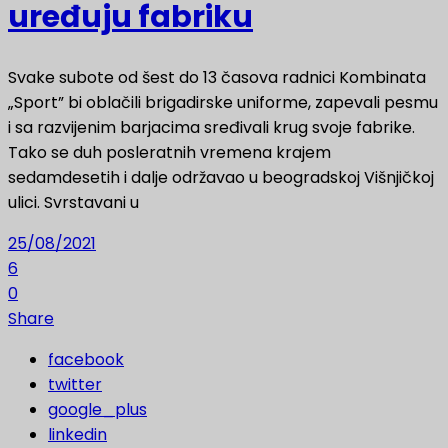
uređuju fabriku
Svake subote od šest do 13 časova radnici Kombinata
„Sport” bi oblačili brigadirske uniforme, zapevali pesmu
i sa razvijenim barjacima sređivali krug svoje fabrike.
Tako se duh posleratnih vremena krajem
sedamdesetih i dalje održavao u beogradskoj Višnjičkoj
ulici. Svrstavani u
25/08/2021
6
0
Share
facebook
twitter
google_plus
linkedin