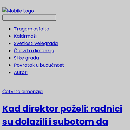
Tragom asfalta
Kaldrmaši
Svetlosti velegrada
Četvrta dimenzija
Slike grada
Povratak u budućnost
Autori
Četvrta dimenzija
Kad direktor poželi: radnici
su dolazili i subotom da