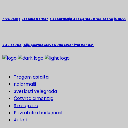
Prvo kompjutersko ubrzanje saobraćaja u Beogradu predloženo je 1977.
Yu kiosk koji nije postao slavan kao crveni “blizanac”
Tragom asfalta
Kaldrmaši
Svetlosti velegrada
Četvrta dimenzija
Slike grada
Povratak u budućnost
Autori