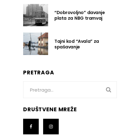
“Dobrovoljno” davanje
plata za NBG tramvaj
Tajni kod “Avala” za
spašavanje
PRETRAGA
Search
for:
DRUŠTVENE MREŽE