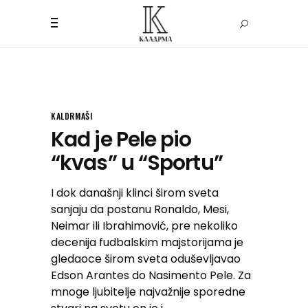
KALDRMAŠI
Kad je Pele pio
“kvas” u “Sportu”
I dok današnji klinci širom sveta
sanjaju da postanu Ronaldo, Mesi,
Neimar ili Ibrahimović, pre nekoliko
decenija fudbalskim majstorijama je
gledaoce širom sveta oduševljavao
Edson Arantes do Nasimento Pele. Za
mnoge ljubitelje najvažnije sporedne