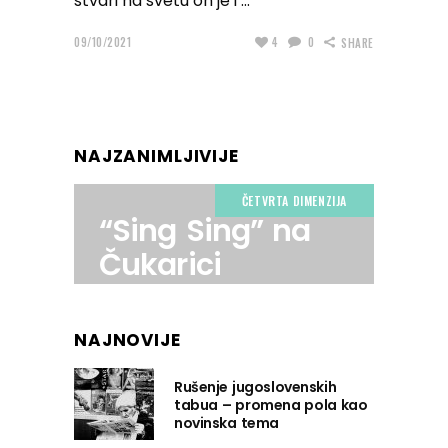
stvari na svetu on je i
09/10/2021
4
0
SHARE
NAJZANIMLJIVIJE
ČETVRTA DIMENZIJA
“Sing Sing” na
Čukarici
NAJNOVIJE
Rušenje jugoslovenskih
tabua – promena pola kao
novinska tema