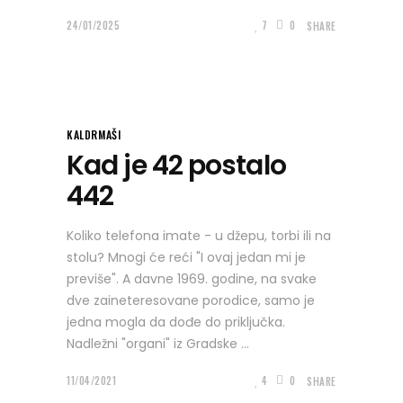
24/01/2025
7
0
SHARE
KALDRMAŠI
Kad je 42 postalo
442
Koliko telefona imate - u džepu, torbi ili na
stolu? Mnogi će reći "I ovaj jedan mi je
previše". A davne 1969. godine, na svake
dve zaineteresovane porodice, samo je
jedna mogla da dođe do priključka.
Nadležni "organi" iz Gradske
11/04/2021
4
0
SHARE