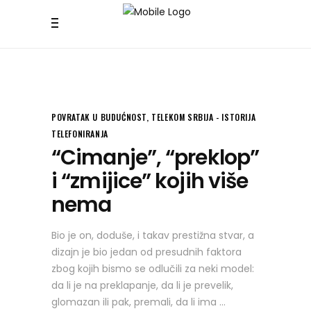
POVRATAK U BUDUĆNOST
,
TELEKOM SRBIJA - ISTORIJA
TELEFONIRANJA
“Cimanje”, “preklop”
i “zmijice” kojih više
nema
Bio je on, doduše, i takav prestižna stvar, a
dizajn je bio jedan od presudnih faktora
zbog kojih bismo se odlučili za neki model:
da li je na preklapanje, da li je prevelik,
glomazan ili pak, premali, da li ima