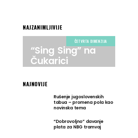
NAJZANIMLJIVIJE
ČETVRTA DIMENZIJA
“Sing Sing” na
Čukarici
NAJNOVIJE
Rušenje jugoslovenskih
tabua – promena pola kao
novinska tema
“Dobrovoljno” davanje
plata za NBG tramvaj