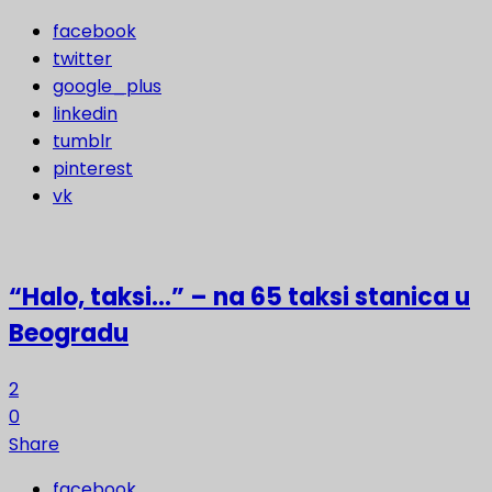
facebook
twitter
google_plus
linkedin
tumblr
pinterest
vk
“Halo, taksi…” – na 65 taksi stanica u
Beogradu
2
0
Share
facebook