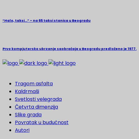
“Halo, taksi…” – na 65 taksi stanica u Beogradu
Prvo kompjutersko ubrzanje saobraćaja u Beogradu predloženo je 1977.
Tragom asfalta
Kaldrmaši
Svetlosti velegrada
Četvrta dimenzija
Slike grada
Povratak u budućnost
Autori