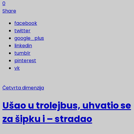
0
Share
facebook
twitter
google_plus
linkedin
tumblr
pinterest
vk
Četvrta dimenzija
Ušao u trolejbus, uhvatio se
za šipku i – stradao