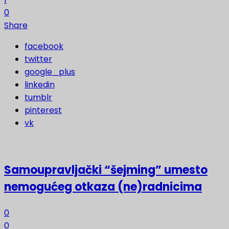
0
Share
facebook
twitter
google_plus
linkedin
tumblr
pinterest
vk
Samoupravljački “šejming” umesto
nemogućeg otkaza (ne)radnicima
0
0