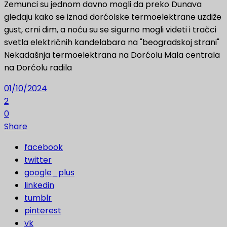
Zemunci su jednom davno mogli da preko Dunava
gledaju kako se iznad dorćolske termoelektrane uzdiže
gust, crni dim, a noću su se sigurno mogli videti i tračci
svetla električnih kandelabara na "beogradskoj strani"
Nekadašnja termoelektrana na Dorćolu Mala centrala
na Dorćolu radila
01/10/2024
2
0
Share
facebook
twitter
google_plus
linkedin
tumblr
pinterest
vk