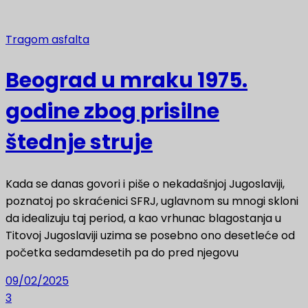
Tragom asfalta
Beograd u mraku 1975.
godine zbog prisilne
štednje struje
Kada se danas govori i piše o nekadašnjoj Jugoslaviji,
poznatoj po skraćenici SFRJ, uglavnom su mnogi skloni
da idealizuju taj period, a kao vrhunac blagostanja u
Titovoj Jugoslaviji uzima se posebno ono desetleće od
početka sedamdesetih pa do pred njegovu
09/02/2025
3