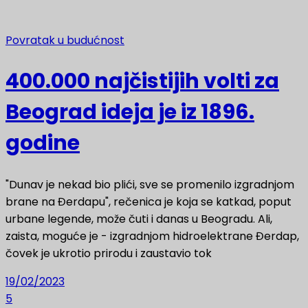
Povratak u budućnost
400.000 najčistijih volti za
Beograd ideja je iz 1896.
godine
"Dunav je nekad bio plići, sve se promenilo izgradnjom
brane na Đerdapu", rečenica je koja se katkad, poput
urbane legende, može čuti i danas u Beogradu. Ali,
zaista, moguće je - izgradnjom hidroelektrane Đerdap,
čovek je ukrotio prirodu i zaustavio tok
19/02/2023
5