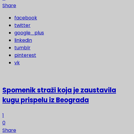
Share
facebook
twitter
google_plus
linkedin
tumblr
pinterest
vk
Spomenik straži koja je zaustavila
kugu prispelu iz Beograda
1
0
Share