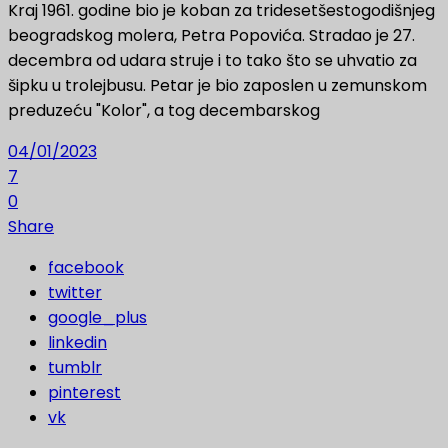
Kraj 1961. godine bio je koban za tridesetšestogodišnjeg
beogradskog molera, Petra Popovića. Stradao je 27.
decembra od udara struje i to tako što se uhvatio za
šipku u trolejbusu. Petar je bio zaposlen u zemunskom
preduzeću "Kolor", a tog decembarskog
04/01/2023
7
0
Share
facebook
twitter
google_plus
linkedin
tumblr
pinterest
vk