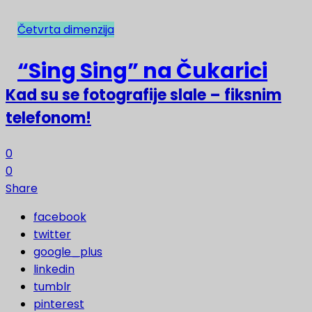
Četvrta dimenzija
NAJNOVIJE
“Sing Sing” na Čukarici
Kad su se fotografije slale – fiksnim
telefonom!
0
0
Share
facebook
twitter
google_plus
linkedin
tumblr
pinterest