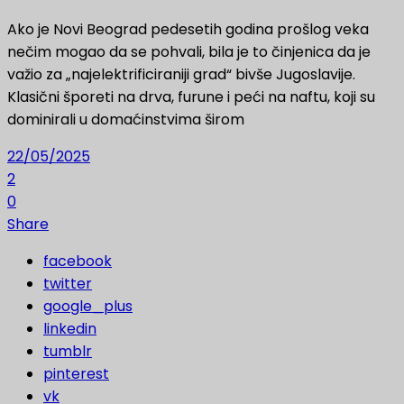
Ako je Novi Beograd pedesetih godina prošlog veka
nečim mogao da se pohvali, bila je to činjenica da je
važio za „najelektrificiraniji grad“ bivše Jugoslavije.
Klasični šporeti na drva, furune i peći na naftu, koji su
dominirali u domaćinstvima širom
22/05/2025
2
0
Share
facebook
twitter
google_plus
linkedin
tumblr
pinterest
vk