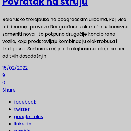
Povratak na struju
Beloruske trolejbuse na beogradskim ulicama, koji više
od decenije prevoze Beograđane uskoro će sukcesivno
zameniti nova, i to potpuno drugačije koncipirana
vozila, koja predstavljaju kombinaciju elektrobusa i
trolejbusa. Suštinski, reč je o trolejbusima, ali će se oni
od svih dosadašnjih
15/02/2022
9
0
Share
facebook
twitter
google_plus
linkedin