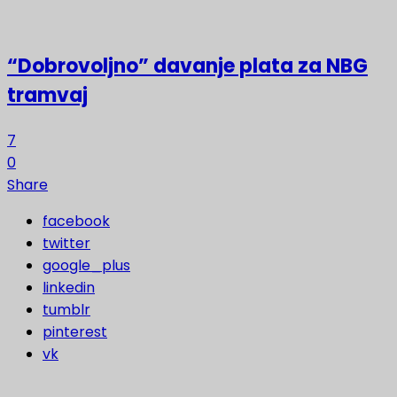
“Dobrovoljno” davanje plata za NBG
tramvaj
7
0
Share
facebook
twitter
google_plus
linkedin
tumblr
pinterest
vk