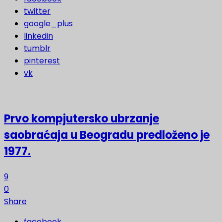
twitter
google_plus
linkedin
tumblr
pinterest
vk
Prvo kompjutersko ubrzanje
saobraćaja u Beogradu predloženo je
1977.
9
0
Share
facebook