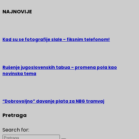
NAJNOVIJE
Kad su se fotografije slale – fiksnim telefonom!
Rušenje jugoslovenskih tabua – promena pola kao
novinska tema
“Dobrovoljno” davanje plata za NBG tramvaj
Pretraga
Search for: