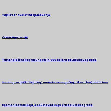
Tajni kod “Avala” za spašavanje
Crkva koja to nije
Tajna telefonskog računa od 14.000 dolara sa Labudovog brda
Samoupravljački “šejming” umesto nemogućeg otkaza (ne)radnicima
Spomenik straži koja je zaustavila kugu prispelu iz Beograda