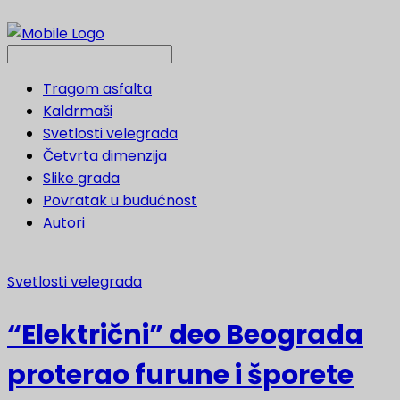
Tragom asfalta
Kaldrmaši
Svetlosti velegrada
Četvrta dimenzija
Slike grada
Povratak u budućnost
Autori
Svetlosti velegrada
“Električni” deo Beograda
proterao furune i šporete