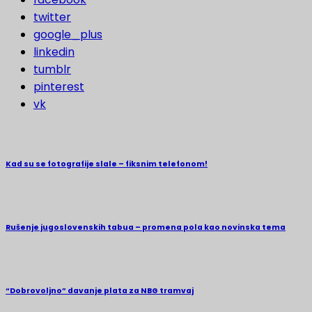
twitter
google_plus
linkedin
tumblr
pinterest
vk
Kad su se fotografije slale – fiksnim telefonom!
Rušenje jugoslovenskih tabua – promena pola kao novinska tema
“Dobrovoljno” davanje plata za NBG tramvaj