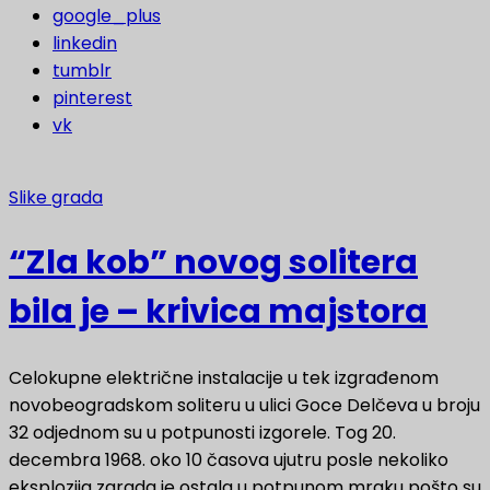
google_plus
linkedin
tumblr
pinterest
vk
Slike grada
“Zla kob” novog solitera
bila je – krivica majstora
Celokupne električne instalacije u tek izgrađenom
novobeogradskom soliteru u ulici Goce Delčeva u broju
32 odjednom su u potpunosti izgorele. Tog 20.
decembra 1968. oko 10 časova ujutru posle nekoliko
eksplozija zgrada je ostala u potpunom mraku pošto su