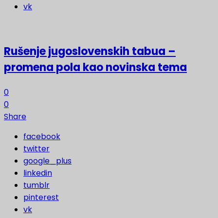
vk
Rušenje jugoslovenskih tabua –
promena pola kao novinska tema
0
0
Share
facebook
twitter
google_plus
linkedin
tumblr
pinterest
vk