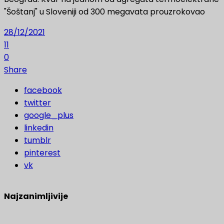
"Šoštanj" u Sloveniji od 300 megavata prouzrokovao
28/12/2021
11
0
Share
facebook
twitter
google_plus
linkedin
tumblr
pinterest
vk
Najzanimljivije