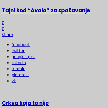
Tajni kod “Avala” za spašavanje
0
0
Share
facebook
twitter
google_plus
linkedin
tumblr
pinterest
vk
Crkva koja to nije