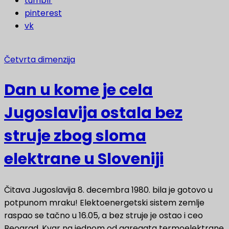
tumblr
pinterest
vk
Četvrta dimenzija
Dan u kome je cela
Jugoslavija ostala bez
struje zbog sloma
elektrane u Sloveniji
Čitava Jugoslavija 8. decembra 1980. bila je gotovo u
potpunom mraku! Elektoenergetski sistem zemlje
raspao se tačno u 16.05, a bez struje je ostao i ceo
Beograd. Kvar na jednom od agregata termoelektrane