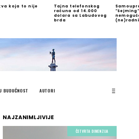
kva koja to nije
Tajna telefonskog
Samoupra
računa od 14.000
“šejming
dolara sa Labudovog
nemoguć
brda
(ne)radn
U BUDUĆNOST
AUTORI
NAJZANIMLJIVIJE
ČETVRTA DIMENZIJA