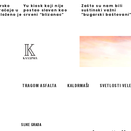
rsko
Yu kiosk koji nije
Zašto su nam bili
raćaja u
postao slavan kao
suštinski važni
loženo je
crveni “blizanac”
“bugarski baštovani
TRAGOM ASFALTA
KALDRMAŠI
SVETLOSTI VEL
SLIKE GRADA