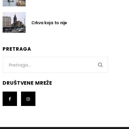
Crkva koja to nije
PRETRAGA
Search
for:
DRUŠTVENE MREŽE