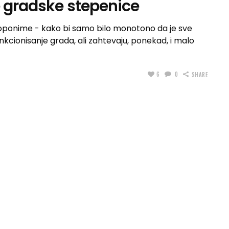
e gradske stepenice
i toponime - kako bi samo bilo monotono da je sve
unkcionisanje grada, ali zahtevaju, ponekad, i malo
6
0
SHARE