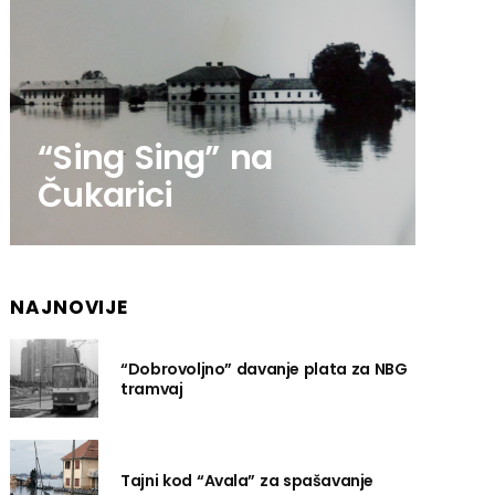
“Sing Sing” na
Čukarici
NAJNOVIJE
“Dobrovoljno” davanje plata za NBG
tramvaj
Tajni kod “Avala” za spašavanje