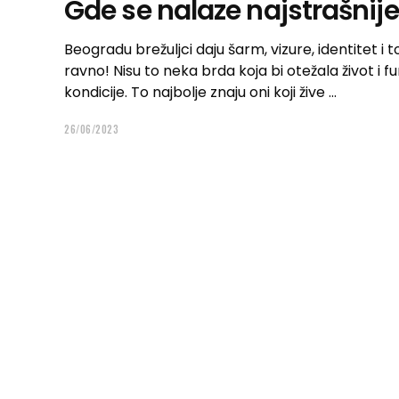
Gde se nalaze najstrašnij
Beogradu brežuljci daju šarm, vizure, identitet 
ravno! Nisu to neka brda koja bi otežala život i f
kondicije. To najbolje znaju oni koji žive
26/06/2023