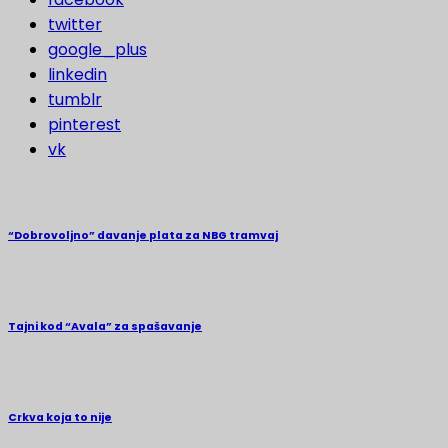
twitter
google_plus
linkedin
tumblr
pinterest
vk
“Dobrovoljno” davanje plata za NBG tramvaj
Tajni kod “Avala” za spašavanje
Crkva koja to nije