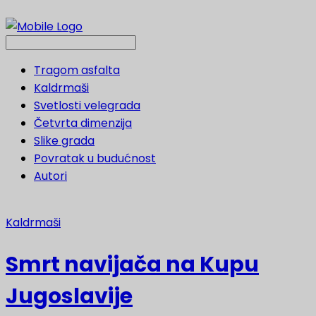
Tragom asfalta
Kaldrmaši
Svetlosti velegrada
Četvrta dimenzija
Slike grada
Povratak u budućnost
Autori
Kaldrmaši
Smrt navijača na Kupu
Jugoslavije