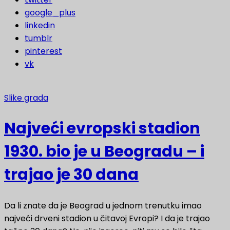
google_plus
linkedin
tumblr
pinterest
vk
Slike grada
Najveći evropski stadion
1930. bio je u Beogradu – i
trajao je 30 dana
Da li znate da je Beograd u jednom trenutku imao
najveći drveni stadion u čitavoj Evropi? I da je trajao