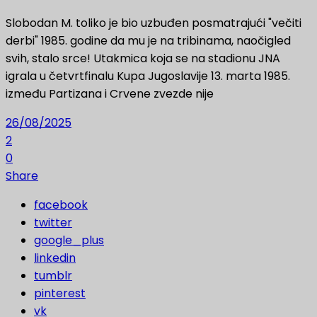
Slobodan M. toliko je bio uzbuđen posmatrajući "večiti
derbi" 1985. godine da mu je na tribinama, naočigled
svih, stalo srce! Utakmica koja se na stadionu JNA
igrala u četvrtfinalu Kupa Jugoslavije 13. marta 1985.
između Partizana i Crvene zvezde nije
26/08/2025
2
0
Share
facebook
twitter
google_plus
linkedin
tumblr
pinterest
vk