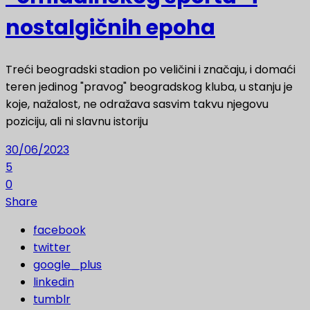
nostalgičnih epoha
Treći beogradski stadion po veličini i značaju, i domaći
teren jedinog "pravog" beogradskog kluba, u stanju je
koje, nažalost, ne odražava sasvim takvu njegovu
poziciju, ali ni slavnu istoriju
30/06/2023
5
0
Share
facebook
twitter
google_plus
linkedin
tumblr