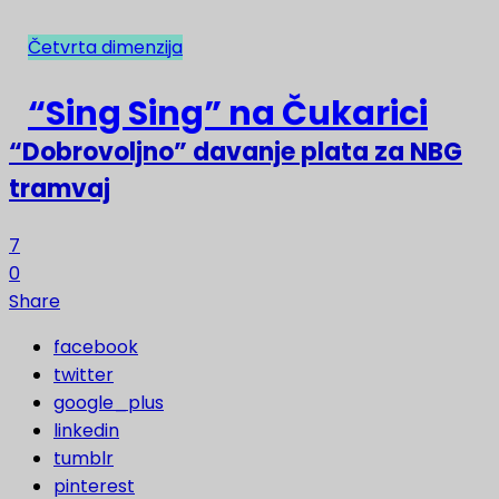
Četvrta dimenzija
NAJNOVIJE
“Sing Sing” na Čukarici
“Dobrovoljno” davanje plata za NBG
tramvaj
7
0
Share
facebook
twitter
google_plus
linkedin
tumblr
pinterest