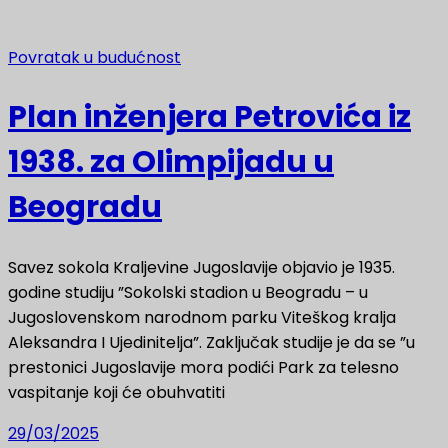
Povratak u budućnost
Plan inženjera Petrovića iz
1938. za Olimpijadu u
Beogradu
Savez sokola Kraljevine Jugoslavije objavio je 1935.
godine studiju ”Sokolski stadion u Beogradu – u
Jugoslovenskom narodnom parku Viteškog kralja
Aleksandra I Ujedinitelja”. Zaključak studije je da se ”u
prestonici Jugoslavije mora podići Park za telesno
vaspitanje koji će obuhvatiti
29/03/2025