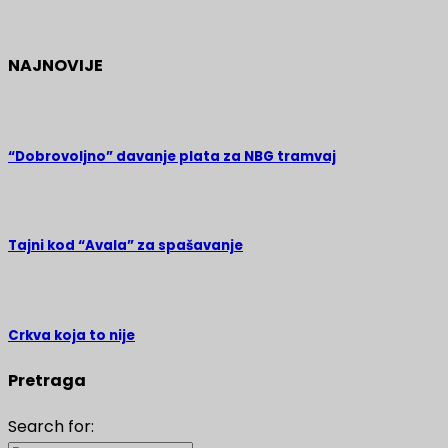
NAJNOVIJE
“Dobrovoljno” davanje plata za NBG tramvaj
Tajni kod “Avala” za spašavanje
Crkva koja to nije
Pretraga
Search for: