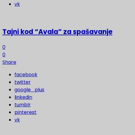
vk
Tajni kod “Avala” za spašavanje
0
0
Share
facebook
twitter
google_plus
linkedin
tumblr
pinterest
vk