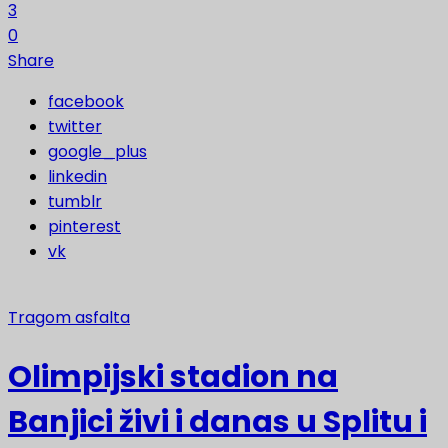
3
0
Share
facebook
twitter
google_plus
linkedin
tumblr
pinterest
vk
Tragom asfalta
Olimpijski stadion na
Banjici živi i danas u Splitu i