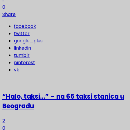
0
Share
facebook
twitter
google_plus
linkedin
tumblr
pinterest
vk
“Halo, taksi…” – na 65 taksi stanica u
Beogradu
2
0