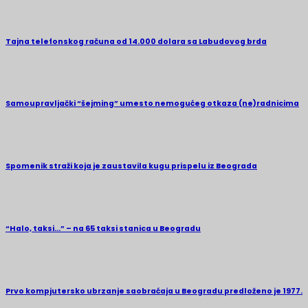
Tajna telefonskog računa od 14.000 dolara sa Labudovog brda
Samoupravljački “šejming” umesto nemogućeg otkaza (ne)radnicima
Spomenik straži koja je zaustavila kugu prispelu iz Beograda
“Halo, taksi…” – na 65 taksi stanica u Beogradu
Prvo kompjutersko ubrzanje saobraćaja u Beogradu predloženo je 1977.