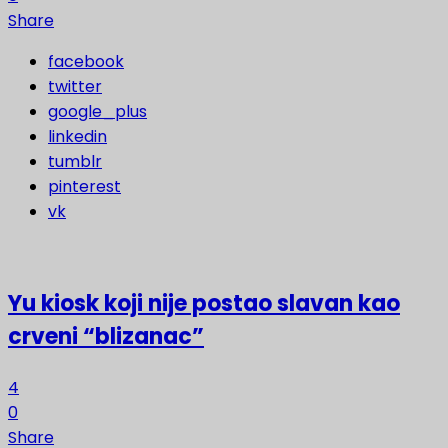
Share
facebook
twitter
google_plus
linkedin
tumblr
pinterest
vk
Yu kiosk koji nije postao slavan kao
crveni “blizanac”
4
0
Share