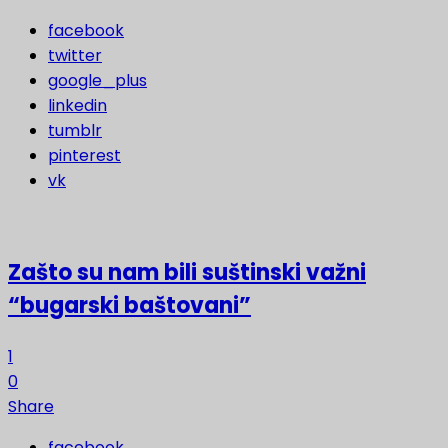
facebook
twitter
google_plus
linkedin
tumblr
pinterest
vk
Zašto su nam bili suštinski važni
“bugarski baštovani”
1
0
Share
facebook