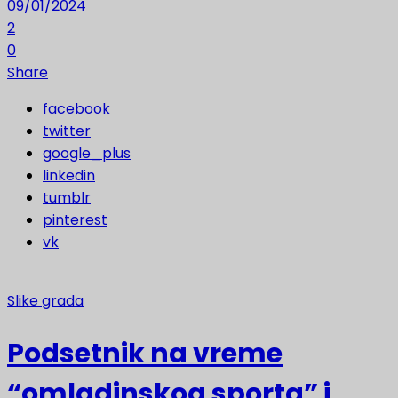
09/01/2024
2
0
Share
facebook
twitter
google_plus
linkedin
tumblr
pinterest
vk
Slike grada
Podsetnik na vreme
“omladinskog sporta” i