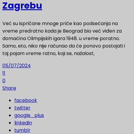
Zagrebu
Već su ispričane mnoge priče kao podsećanja na
vreme predratno kada je Beograd bio već viđen za
domaćina Olimpijskih igara 1948. u vreme poratno.
Samo, eto, niko nije računao da će ponovo postojati i
taj pojam vreme ratno, koji se, nažalost,
05/07/2024
11
0
Share
facebook
twitter
google_plus
linkedin
tumblr