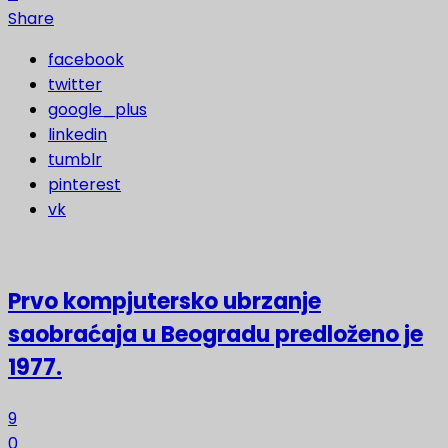
Share
facebook
twitter
google_plus
linkedin
tumblr
pinterest
vk
Prvo kompjutersko ubrzanje
saobraćaja u Beogradu predloženo je
1977.
9
0