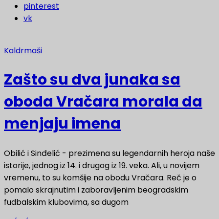
pinterest
vk
Kaldrmaši
Zašto su dva junaka sa
oboda Vračara morala da
menjaju imena
Obilić i Sinđelić - prezimena su legendarnih heroja naše
istorije, jednog iz 14. i drugog iz 19. veka. Ali, u novijem
vremenu, to su komšije na obodu Vračara. Reč je o
pomalo skrajnutim i zaboravljenim beogradskim
fudbalskim klubovima, sa dugom