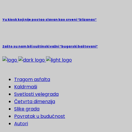
Yu kiosk koji nije postao slavan kao crveni “blizanac”
Zašto su nam bili suštinski važni “bugarski baštovani”
Tragom asfalta
Kaldrmaši
Svetlosti velegrada
Četvrta dimenzija
Slike grada
Povratak u budućnost
Autori