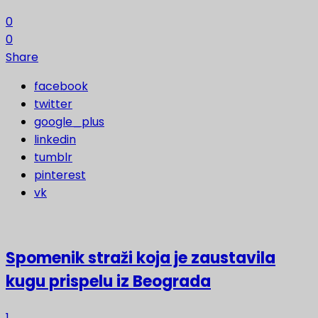
0
0
Share
facebook
twitter
google_plus
linkedin
tumblr
pinterest
vk
Spomenik straži koja je zaustavila
kugu prispelu iz Beograda
1