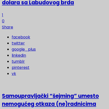
dolara sa Labudovog brda
1
0
Share
facebook
twitter
google_plus
linkedin
tumblr
pinterest
vk
Samoupravljački “šejming” umesto
nemogućeg otkaza (ne)radnicima