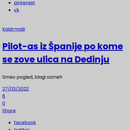
pinterest
vk
Kaldrmaši
Pilot-as iz Španije po kome
se zove ulica na Dedinju
Smeo pogled, blagi osmeh
27/03/2022
8
0
Share
facebook
twitter