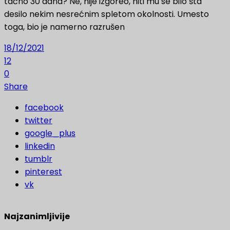
tačno 30 dana? Ne, nije izgoreo, niti mu se bilo šta
desilo nekim nesrećnim spletom okolnosti. Umesto
toga, bio je namerno razrušen
18/12/2021
12
0
Share
facebook
twitter
google_plus
linkedin
tumblr
pinterest
vk
Najzanimljivije