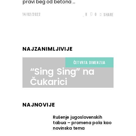
pravi beg od betona
14/02/2022
8
0
SHARE
NAJZANIMLJIVIJE
ČETVRTA DIMENZIJA
“Sing Sing” na
Čukarici
NAJNOVIJE
Rušenje jugoslovenskih
tabua – promena pola kao
novinska tema