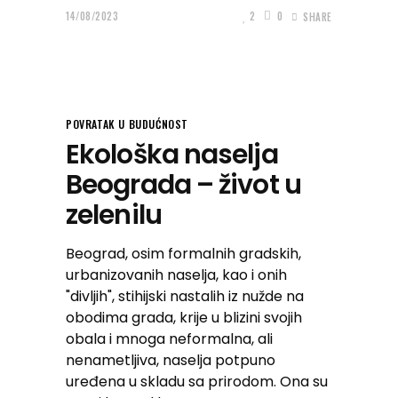
14/08/2023
2
0
SHARE
POVRATAK U BUDUĆNOST
Ekološka naselja
Beograda – život u
zelenilu
Beograd, osim formalnih gradskih,
urbanizovanih naselja, kao i onih
"divljih", stihijski nastalih iz nužde na
obodima grada, krije u blizini svojih
obala i mnoga neformalna, ali
nenametljiva, naselja potpuno
uređena u skladu sa prirodom. Ona su