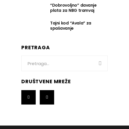
“Dobrovoljno” davanje
plata za NBG tramvaj
Tajni kod “Avala” za
spašavanje
PRETRAGA
Search
for:
DRUŠTVENE MREŽE