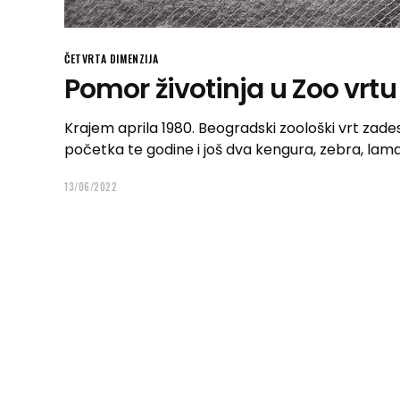
ČETVRTA DIMENZIJA
Pomor životinja u Zoo vrtu
Krajem aprila 1980. Beogradski zoološki vrt zadesi
početka te godine i još dva kengura, zebra, lam
13/06/2022