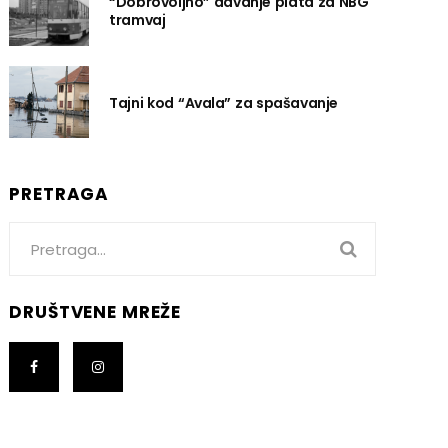
“Dobrovoljno” davanje plata za NBG
tramvaj
Tajni kod “Avala” za spašavanje
PRETRAGA
Search
for:
DRUŠTVENE MREŽE