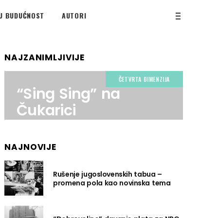
U BUDUĆNOST
AUTORI
NAJZANIMLJIVIJE
ČETVRTA DIMENZIJA
“Sing Sing” na
Čukarici
NAJNOVIJE
Rušenje jugoslovenskih tabua –
promena pola kao novinska tema