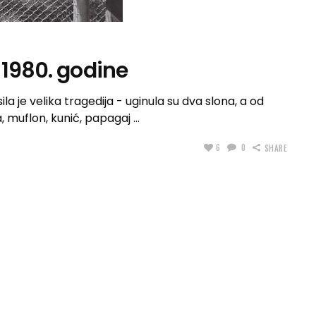
 1980. godine
la je velika tragedija - uginula su dva slona, a od
a, muflon, kunić, papagaj
6
0
SHARE