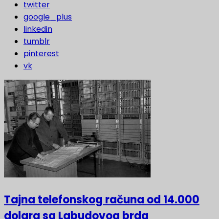
twitter
google_plus
linkedin
tumblr
pinterest
vk
Tajna telefonskog računa od 14.000
dolara sa Labudovog brda