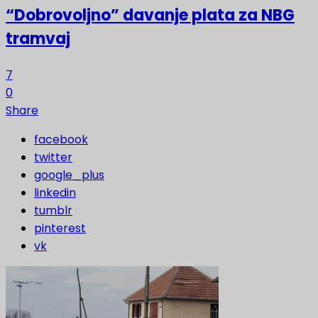
“Dobrovoljno” davanje plata za NBG
tramvaj
7
0
Share
facebook
twitter
google_plus
linkedin
tumblr
pinterest
vk