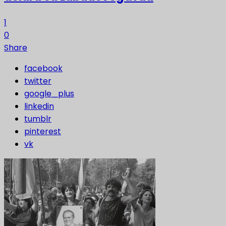
1
0
Share
facebook
twitter
google_plus
linkedin
tumblr
pinterest
vk