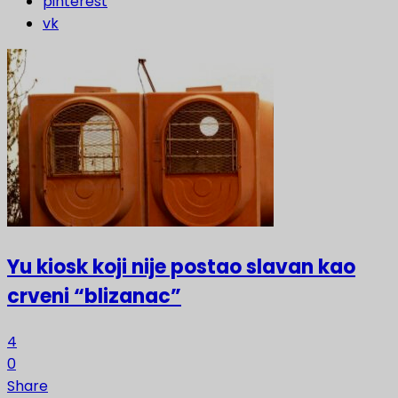
pinterest
vk
Yu kiosk koji nije postao slavan kao
crveni “blizanac”
4
0
Share