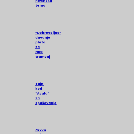
novinska
tema
“Dobrovoljno”
davanje
plata
za
NBG
tramvaj
Tajni
kod
“Avala”
za
spašavanje
Crkva