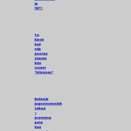
je
1977.
Yu
kiosk
koji
nije
postao
slavan
kao
crveni
“blizanac”
Rušenje
jugoslovenskih
tabua
–
promena
pola
kao