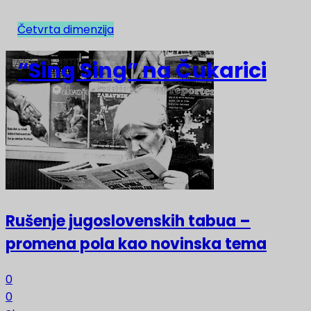
Četvrta dimenzija
NAJNOVIJE
“Sing Sing” na Čukarici
Rušenje jugoslovenskih tabua –
promena pola kao novinska tema
0
0