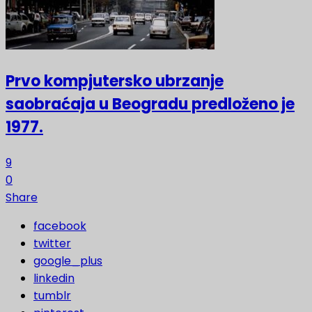
Prvo kompjutersko ubrzanje
saobraćaja u Beogradu predloženo je
1977.
9
0
Share
facebook
twitter
google_plus
linkedin
tumblr