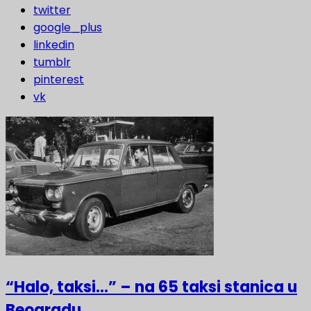
twitter
google_plus
linkedin
tumblr
pinterest
vk
“Halo, taksi…” – na 65 taksi stanica u
Beogradu