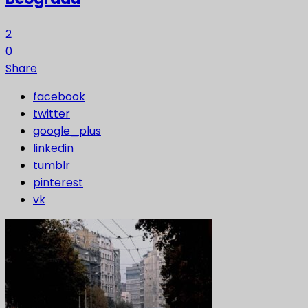
2
0
Share
facebook
twitter
google_plus
linkedin
tumblr
pinterest
vk