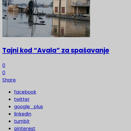
Tajni kod “Avala” za spašavanje
0
0
Share
facebook
twitter
google_plus
linkedin
tumblr
pinterest