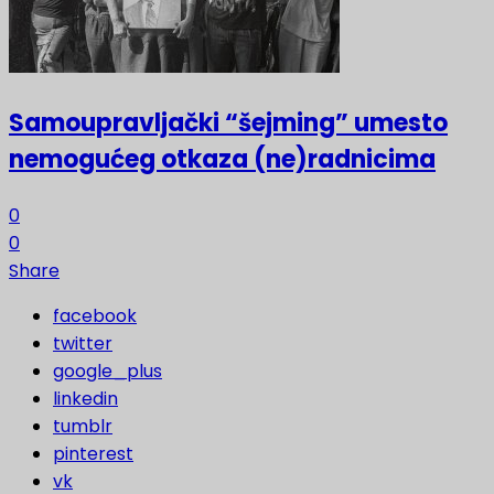
Samoupravljački “šejming” umesto
nemogućeg otkaza (ne)radnicima
0
0
Share
facebook
twitter
google_plus
linkedin
tumblr
pinterest
vk