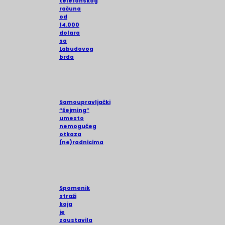
telefonskog
računa
od
14.000
dolara
sa
Labudovog
brda
Samoupravljački
“šejming”
umesto
nemogućeg
otkaza
(ne)radnicima
Spomenik
straži
koja
je
zaustavila