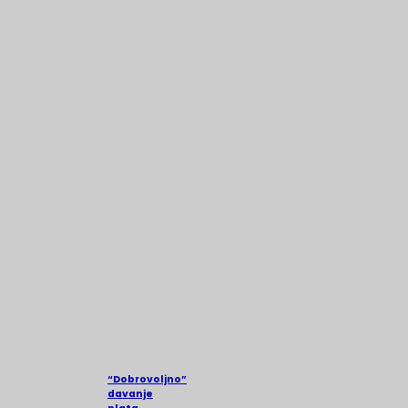
“Dobrovoljno”
davanje