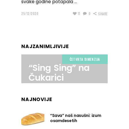
svake godine potapala
25/12/2020
11
0
SHARE
NAJZANIMLJIVIJE
ČETVRTA DIMENZIJA
“Sing Sing” na
Čukarici
NAJNOVIJE
“Sava” naš nasušni: izum
osamdesetih