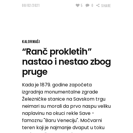
08/02/2021
5
0
SHARE
KALDRMAŠI
“Ranč prokletih”
nastao i nestao zbog
pruge
Kada je 1879. godine započeta
izgradnja monumentalne zgrade
Železničke stanice na Savskom trgu
neimari su morali da prvo naspu veliku
naplavinu na okuci rekle Save -
famoznu "Baru Veneciju". Močvarni
teren koji je najmanje dvaput u toku