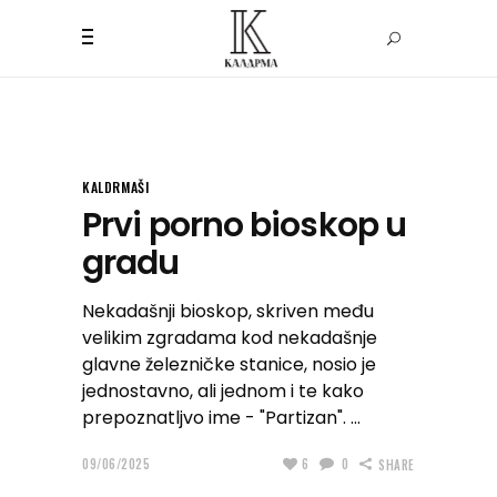
KALDRMAŠI
Prvi porno bioskop u
gradu
Nekadašnji bioskop, skriven među
velikim zgradama kod nekadašnje
glavne železničke stanice, nosio je
jednostavno, ali jednom i te kako
prepoznatljvo ime - "Partizan".
09/06/2025
6
0
SHARE