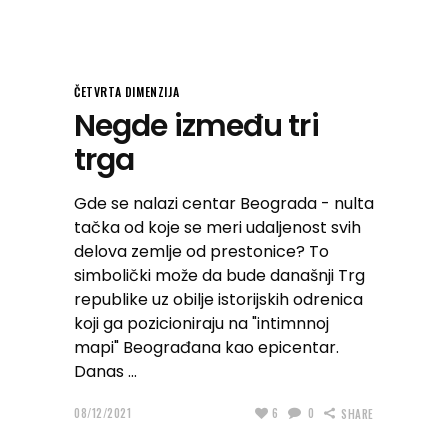
ČETVRTA DIMENZIJA
Negde između tri
trga
Gde se nalazi centar Beograda - nulta
tačka od koje se meri udaljenost svih
delova zemlje od prestonice? To
simbolički može da bude današnji Trg
republike uz obilje istorijskih odrenica
koji ga pozicioniraju na "intimnnoj
mapi" Beograđana kao epicentar.
Danas
08/12/2021
6
0
SHARE