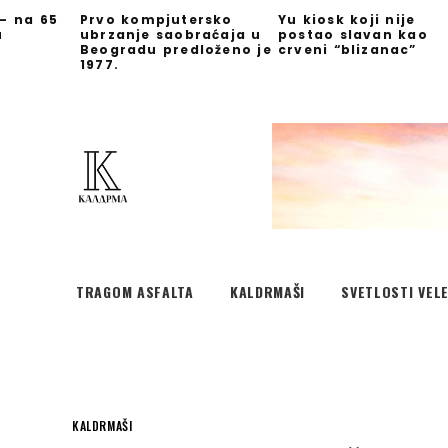
 – na 65
Prvo kompjutersko
Yu kiosk koji nije
u
ubrzanje saobraćaja u
postao slavan kao
Beogradu predloženo je
crveni “blizanac”
1977.
TRAGOM ASFALTA
KALDRMAŠI
SVETLOSTI VEL
KALDRMAŠI