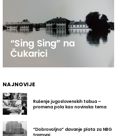
“Sing Sing” na
Čukarici
NAJNOVIJE
Rušenje jugoslovenskih tabua –
promena pola kao novinska tema
“Dobrovoljno” davanje plata za NBG
tramvaj