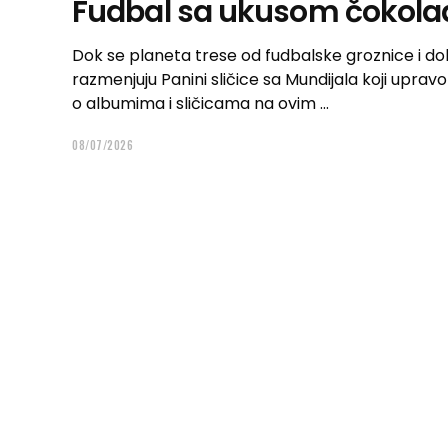
Fudbal sa ukusom čokolad
Dok se planeta trese od fudbalske groznice i dok
razmenjuju Panini sličice sa Mundijala koji upravo
o albumima i sličicama na ovim
08/07/2026