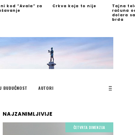
jni kod “Avala” za
Crkva koja to nije
Tajna te
ašavanje
računa o
dolara s
brda
U BUDUĆNOST
AUTORI
NAJZANIMLJIVIJE
ČETVRTA DIMENZIJA