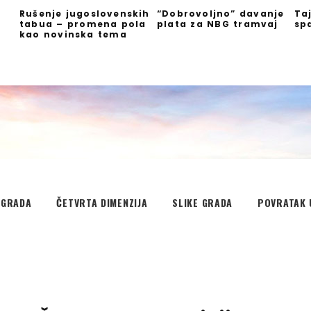
Rušenje jugoslovenskih
“Dobrovoljno” davanje
Ta
tabua – promena pola
plata za NBG tramvaj
sp
kao novinska tema
EGRADA
ČETVRTA DIMENZIJA
SLIKE GRADA
POVRATAK 