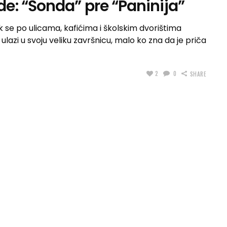
e: “Šonda” pre “Paninija”
 se po ulicama, kafićima i školskim dvorištima
 ulazi u svoju veliku završnicu, malo ko zna da je priča
2
0
SHARE