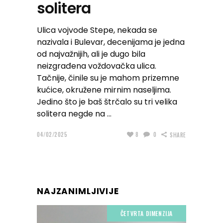
solitera
Ulica vojvode Stepe, nekada se
nazivala i Bulevar, decenijama je jedna
od najvažnijih, ali je dugo bila
neizgrađena voždovačka ulica.
Tačnije, činile su je mahom prizemne
kućice, okružene mirnim naseljima.
Jedino što je baš štrčalo su tri velika
solitera negde na
04/02/2025
8
0
SHARE
NAJZANIMLJIVIJE
ČETVRTA DIMENZIJA