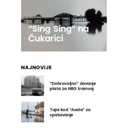
“Sing Sing” na
Čukarici
NAJNOVIJE
“Dobrovoljno” davanje
plata za NBG tramvaj
Tajni kod “Avala” za
spašavanje