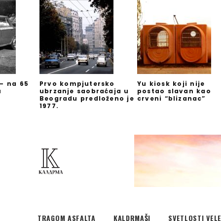
 – na 65
Prvo kompjutersko
Yu kiosk koji nije
u
ubrzanje saobraćaja u
postao slavan kao
Beogradu predloženo je
crveni “blizanac”
1977.
TRAGOM ASFALTA
KALDRMAŠI
SVETLOSTI VEL