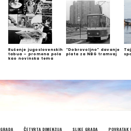
Rušenje jugoslovenskih
“Dobrovoljno” davanje
Ta
tabua – promena pola
plata za NBG tramvaj
sp
kao novinska tema
EGRADA
ČETVRTA DIMENZIJA
SLIKE GRADA
POVRATAK 