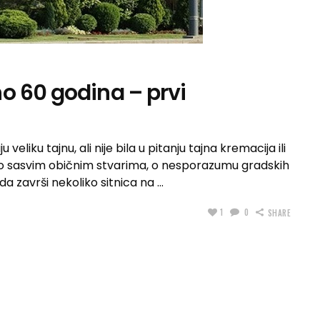
o 60 godina – prvi
liku tajnu, ali nije bila u pitanju tajna kremacija ili
e o sasvim običnim stvarima, o nesporazumu gradskih
da završi nekoliko sitnica na
1
0
SHARE