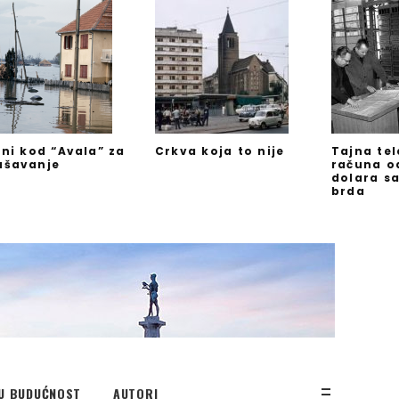
jni kod “Avala” za
Crkva koja to nije
Tajna te
ašavanje
računa o
dolara s
brda
U BUDUĆNOST
AUTORI