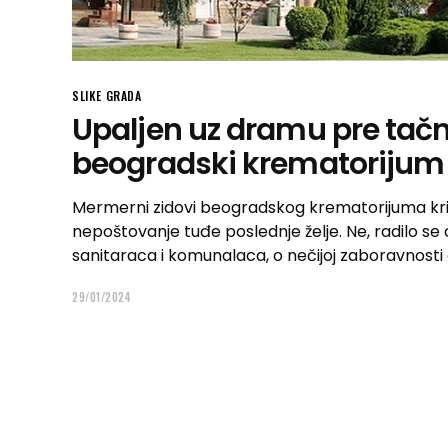
SLIKE GRADA
Upaljen uz dramu pre tačn
beogradski krematorijum
Mermerni zidovi beogradskog krematorijuma kriju ve
nepoštovanje tuđe poslednje želje. Ne, radilo s
sanitaraca i komunalaca, o nečijoj zaboravnosti 
29/01/2024