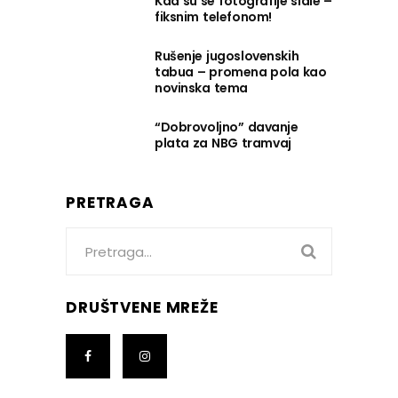
Kad su se fotografije slale –
fiksnim telefonom!
Rušenje jugoslovenskih
tabua – promena pola kao
novinska tema
“Dobrovoljno” davanje
plata za NBG tramvaj
PRETRAGA
Search
for:
DRUŠTVENE MREŽE