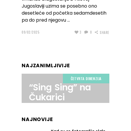
Jugoslaviji uzima se posebno ono
desetleće od početka sedamdesetih
pa do pred njegovu
09/02/2025
3
0
SHARE
NAJZANIMLJIVIJE
ČETVRTA DIMENZIJA
“Sing Sing” na
Čukarici
NAJNOVIJE