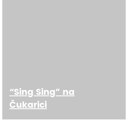
“Sing Sing” na
Čukarici