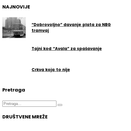
NAJNOVIJE
“Dobrovoljno” davanje plata za NBG
tramvaj
Tajni kod “Avala” za spašavanje
Crkva koja to nije
Pretraga
Search
for:
DRUŠTVENE MREŽE