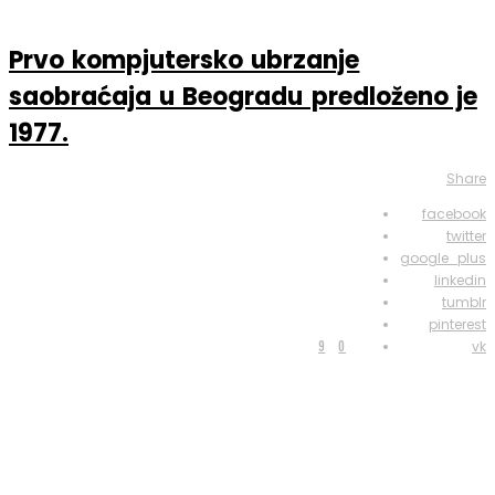
Prvo kompjutersko ubrzanje
saobraćaja u Beogradu predloženo je
1977.
Share
facebook
twitter
google_plus
linkedin
tumblr
pinterest
9
0
vk