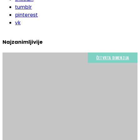
tumblr
pinterest
vk
Najzanimljivije
ČETVRTA DIMENZIJA