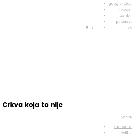
google_plus
linkedin
tumblr
pinterest
0
0
vk
Crkva koja to nije
Share
facebook
twitter