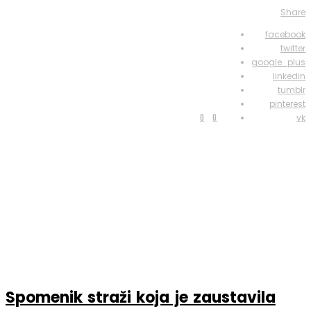
Share
facebook
twitter
google_plus
linkedin
tumblr
pinterest
0
0
vk
Spomenik straži koja je zaustavila