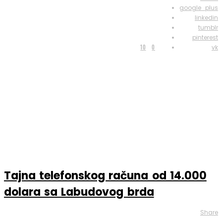
google_plus
linkedin
tumblr
pinterest
10
0
vk
Tajna telefonskog računa od 14.000
dolara sa Labudovog brda
Share