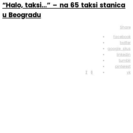
“Halo, taksi…” – na 65 taksi stanica
u Beogradu
Share
facebook
twitter
google_plus
linkedin
tumblr
pinterest
2
0
vk