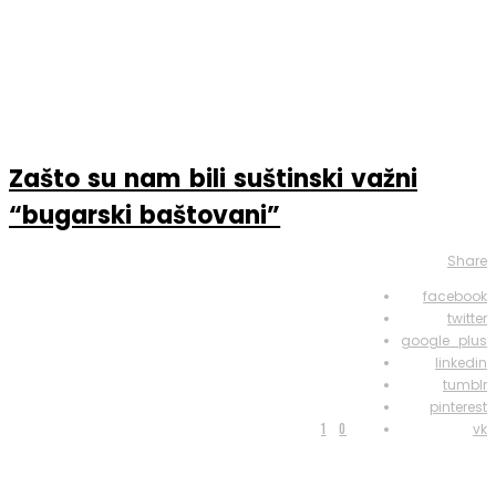
Zašto su nam bili suštinski važni
“bugarski baštovani”
Share
facebook
twitter
google_plus
linkedin
tumblr
pinterest
1
0
vk