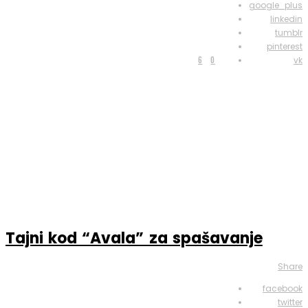
google_plus
linkedin
tumblr
pinterest
6
0
vk
Tajni kod “Avala” za spašavanje
Share
facebook
twitter