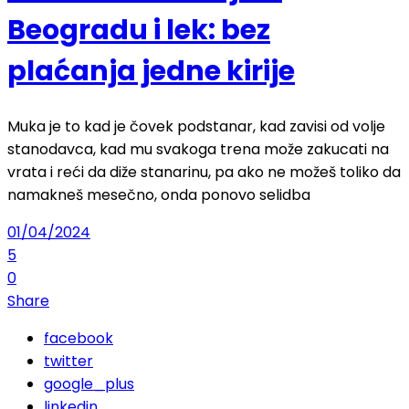
Beogradu i lek: bez
plaćanja jedne kirije
Muka je to kad je čovek podstanar, kad zavisi od volje
stanodavca, kad mu svakoga trena može zakucati na
vrata i reći da diže stanarinu, pa ako ne možeš toliko da
namakneš mesečno, onda ponovo selidba
01/04/2024
5
0
Share
facebook
twitter
google_plus
linkedin