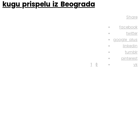
kugu prispelu iz Beograda
Share
facebook
twitter
google_plus
linkedin
tumblr
pinterest
1
0
vk