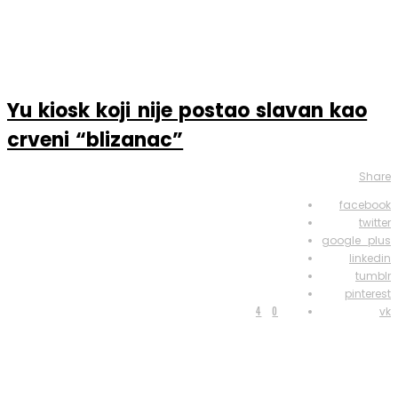
Yu kiosk koji nije postao slavan kao
crveni “blizanac”
Share
facebook
twitter
google_plus
linkedin
tumblr
pinterest
4
0
vk