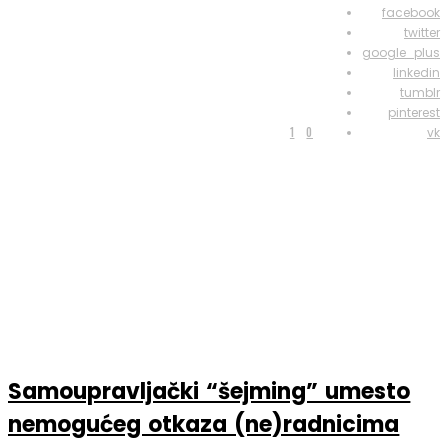
facebook
twitter
google_plus
linkedin
tumblr
pinterest
1
0
vk
Samoupravljački “šejming” umesto
nemogućeg otkaza (ne)radnicima