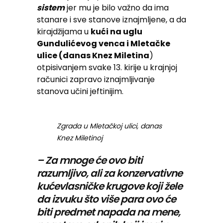
sistem
jer mu je bilo važno da ima
stanare i sve stanove iznajmljene, a da
kirajdžijama u
kući na uglu
Gundulićevog venca i Mletačke
ulice (danas Knez Miletina
)
otpisivanjem svake 13. kirije u krajnjoj
računici zapravo iznajmljivanje
stanova učini jeftinijim.
Zgrada u Mletačkoj ulici, danas
Knez Miletinoj
– Za mnoge će ovo biti
razumljivo, ali za konzervativne
kućevlasničke krugove koji žele
da izvuku što više para ovo će
biti predmet napada na mene,