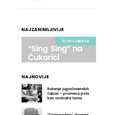
NAJZANIMLJIVIJE
ČETVRTA DIMENZIJA
“Sing Sing” na
Čukarici
NAJNOVIJE
Rušenje jugoslovenskih
tabua – promena pola
kao novinska tema
“Dobrovoljno” davanje