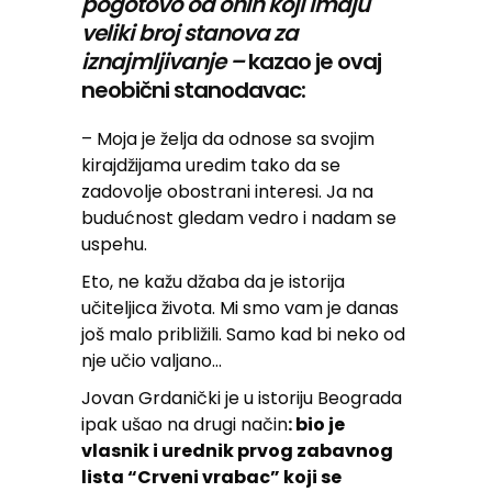
pogotovo od onih koji imaju
veliki broj stanova za
iznajmljivanje –
kazao je ovaj
neobični stanodavac:
– Moja je želja da odnose sa svojim
kirajdžijama uredim tako da se
zadovolje obostrani interesi. Ja na
budućnost gledam vedro i nadam se
uspehu.
Eto, ne kažu džaba da je istorija
učiteljica života. Mi smo vam je danas
još malo približili. Samo kad bi neko od
nje učio valjano…
Jovan Grdanički je u istoriju Beograda
ipak ušao na drugi način
: bio je
vlasnik i urednik prvog zabavnog
lista “Crveni vrabac” koji se