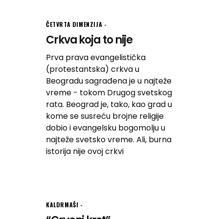
ČETVRTA DIMENZIJA
Crkva koja to nije
Prva prava evangelistička
(protestantska) crkva u
Beogradu sagrađena je u najteže
vreme - tokom Drugog svetskog
rata. Beograd je, tako, kao grad u
kome se susreću brojne religije
dobio i evangelsku bogomolju u
najteže svetsko vreme. Ali, burna
istorija nije ovoj crkvi
KALDRMAŠI