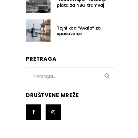
plata za NBG tramvaj
Tajni kod “Avala” za
spašavanje
PRETRAGA
Search
for:
DRUŠTVENE MREŽE