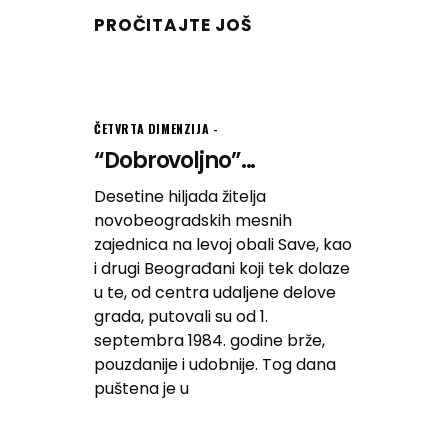
PROČITAJTE JOŠ
ČETVRTA DIMENZIJA
“Dobrovoljno”...
Desetine hiljada žitelja
novobeogradskih mesnih
zajednica na levoj obali Save, kao
i drugi Beograđani koji tek dolaze
u te, od centra udaljene delove
grada, putovali su od 1.
septembra 1984. godine brže,
pouzdanije i udobnije. Tog dana
puštena je u