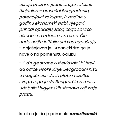
ostaju prazni iz jedne druge žalosne
činjenice – prosečni Beograđanin,
potencijalni zakupac, iz godine u
godinu ekonomski slabi, njegovi
prihodi opadaju, zbog čega se vrše
uštede i na izdacima za stan. Čim
nađu nešto jeftinije oni vas napuštaju
– objašnjavao je Grdanički šta ga je
navelo na pomenutu odluku:
–
S druge strane kućevlasnici bi hteli
da održe visoke kirije, Beograđani nisu
u mogućnosti da ih plate i rezultat
svega toga je da Beograd ima masu
udobnih i higijenskih stanova koji zvrje
prazni.
Istakao je da je primenio
amerikanski