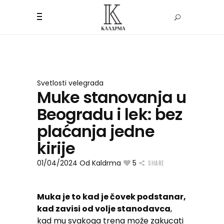
Svetlosti velegrada
Muke stanovanja u
Beogradu i lek: bez
plaćanja jedne
kirije
01/04/2024
Od
Kaldrma
5
SHARE
Muka je to kad je čovek podstanar,
kad zavisi od volje stanodavca
,
kad mu svakoga trena može zakucati