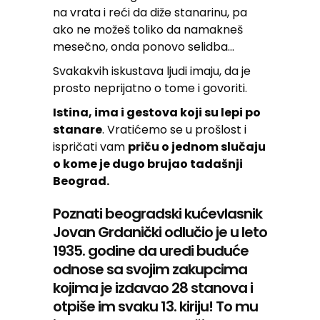
na vrata i reći da diže stanarinu, pa
ako ne možeš toliko da namakneš
mesečno, onda ponovo selidba…
Svakakvih iskustava ljudi imaju, da je
prosto neprijatno o tome i govoriti.
Istina, ima i gestova koji su lepi po
stanare
. Vratićemo se u prošlost i
ispričati vam
priču o jednom slučaju
o kome je dugo brujao tadašnji
Beograd.
Poznati beogradski kućevlasnik
Jovan Grdanički odlučio je u leto
1935. godine da uredi buduće
odnose sa svojim zakupcima
kojima je izdavao 28 stanova i
otpiše im svaku 13. kiriju! To mu