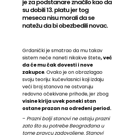
je za podstanare značilo kao da
su dobili 13. platu jer tog
meseca nisu morali da se
natežu da bi obezbedili novac.
Grdanički je smatrao da mu takav
sistem neće naneti nikakve štete
, već
da će mu čak dovesti i nove
zakupce
. Ovako je on obrazlagao
svoju teoriju: kućevlasnici koji izdaju
veći broj stanova ne ostvaruju
redovno očekivane prihode, jer zbog
visine kirija uvek poneki stan
ostane prazan na određeni period.
–
Prazni bolji stanovi ne ostaju prazni
zato što su potrebe Beograđana u
tome pravcu zadovoljene. Stanovi