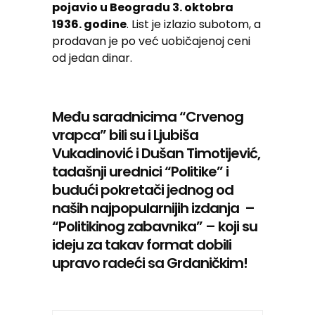
pojavio u Beogradu 3. oktobra
1936. godine
. List je izlazio subotom, a
prodavan je po već uobičajenoj ceni
od jedan dinar.
Među saradnicima “Crvenog
vrapca” bili su i Ljubiša
Vukadinović i Dušan Timotijević,
tadašnji urednici “Politike” i
budući pokretači jednog od
naših najpopularnijih izdanja –
“Politikinog zabavnika” – koji su
ideju za takav format dobili
upravo radeći sa Grdaničkim!