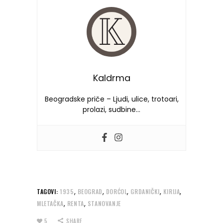
Kaldrma
Beogradske priče – Ljudi, ulice, trotoari,
prolazi, sudbine…
,
,
,
,
,
TAGOVI:
1935
BEOGRAD
DORĆOL
GRDANIČKI
KIRIJA
,
,
MLETAČKA
RENTA
STANOVANJE
5
SHARE