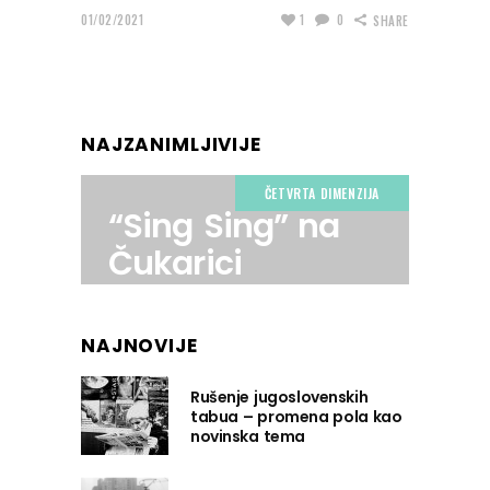
01/02/2021
1
0
SHARE
NAJZANIMLJIVIJE
ČETVRTA DIMENZIJA
“Sing Sing” na
Čukarici
NAJNOVIJE
Rušenje jugoslovenskih
tabua – promena pola kao
novinska tema