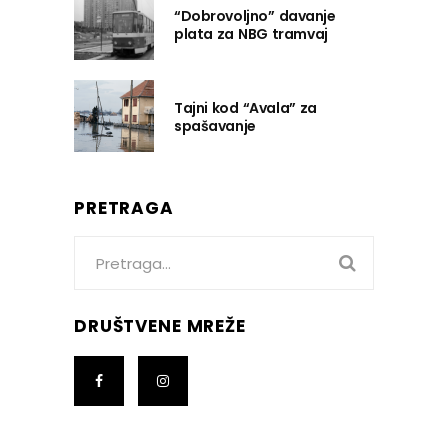
“Dobrovoljno” davanje
plata za NBG tramvaj
Tajni kod “Avala” za
spašavanje
PRETRAGA
Search
for:
DRUŠTVENE MREŽE