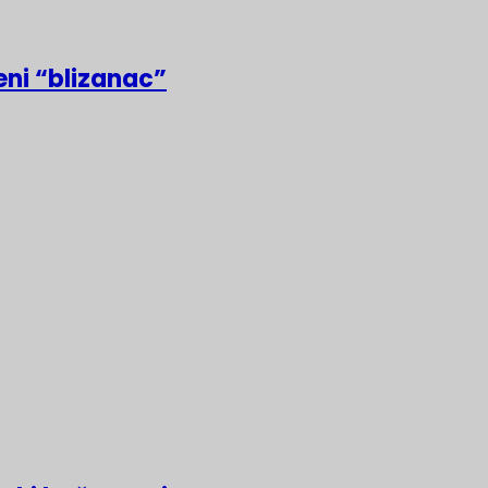
eni “blizanac”