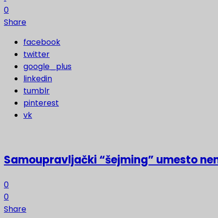
0
Share
facebook
twitter
google_plus
linkedin
tumblr
pinterest
vk
Samoupravljački “šejming” umesto ne
0
0
Share