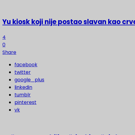
Yu kiosk koji nije postao slavan kao crv
4
0
Share
facebook
twitter
google_plus
linkedin
tumblr
pinterest
vk