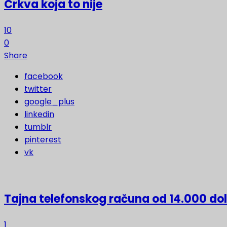
Crkva koja to nije
10
0
Share
facebook
twitter
google_plus
linkedin
tumblr
pinterest
vk
Tajna telefonskog računa od 14.000 do
1