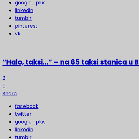
google_plus
linkedin
tumblr
pinterest
vk
“Halo, taksi…” – na 65 taksi stanica u
2
0
Share
facebook
twitter
google_plus
linkedin
tumblr