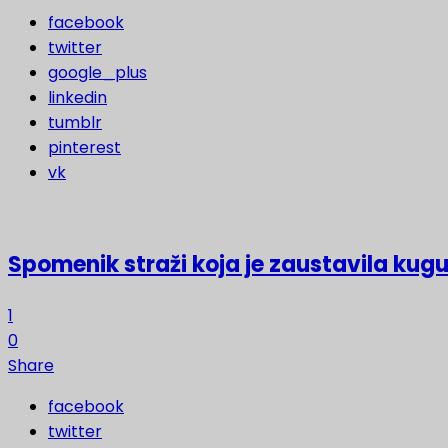
facebook
twitter
google_plus
linkedin
tumblr
pinterest
vk
Spomenik straži koja je zaustavila kugu
1
0
Share
facebook
twitter