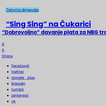
Četvrta dimenzija
NAJNOVIJE
“Sing Sing” na Čukarici
“Dobrovoljno” davanje plata za NBG t
6
0
Share
facebook
twitter
google_plus
linkedin
tumblr
pinterest
vk