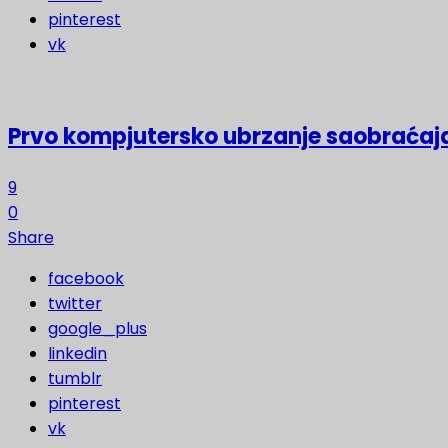
pinterest
vk
Prvo kompjutersko ubrzanje saobraćaja
9
0
Share
facebook
twitter
google_plus
linkedin
tumblr
pinterest
vk