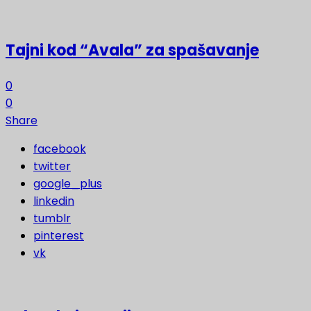
Tajni kod “Avala” za spašavanje
0
0
Share
facebook
twitter
google_plus
linkedin
tumblr
pinterest
vk