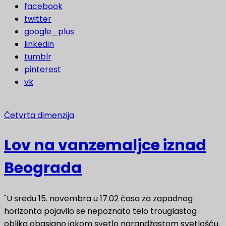
facebook
twitter
google_plus
linkedin
tumblr
pinterest
vk
Četvrta dimenzija
Lov na vanzemaljce iznad
Beograda
"U sredu 15. novembra u 17.02 časa za zapadnog
horizonta pojavilo se nepoznato telo trouglastog
oblika obasjano jakom svetlo narandžastom svetlošću.