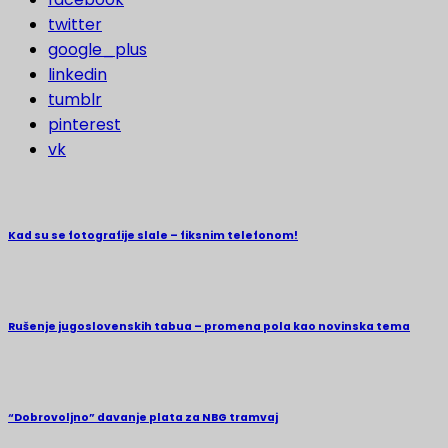
twitter
google_plus
linkedin
tumblr
pinterest
vk
Kad su se fotografije slale – fiksnim telefonom!
Rušenje jugoslovenskih tabua – promena pola kao novinska tema
“Dobrovoljno” davanje plata za NBG tramvaj