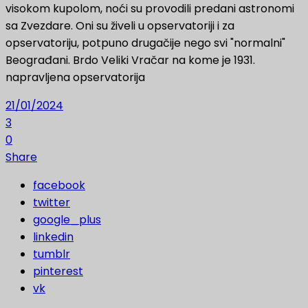
visokom kupolom, noći su provodili predani astronomi
sa Zvezdare. Oni su živeli u opservatoriji i za
opservatoriju, potpuno drugačije nego svi "normalni"
Beograđani. Brdo Veliki Vračar na kome je 1931.
napravljena opservatorija
21/01/2024
3
0
Share
facebook
twitter
google_plus
linkedin
tumblr
pinterest
vk