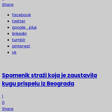
Share
facebook
twitter
google_plus
linkedin
tumblr
pinterest
vk
Spomenik straži koja je zaustavila
kugu prispelu iz Beograda
1
0
Share