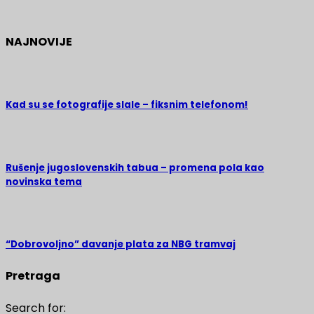
NAJNOVIJE
Kad su se fotografije slale – fiksnim telefonom!
Rušenje jugoslovenskih tabua – promena pola kao
novinska tema
“Dobrovoljno” davanje plata za NBG tramvaj
Pretraga
Search for: