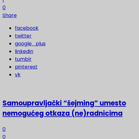
0
Share
facebook
twitter
google_plus
linkedin
tumblr
pinterest
vk
Samoupravljački “šejming” umesto
nemogućeg otkaza (ne)radnicima
0
0