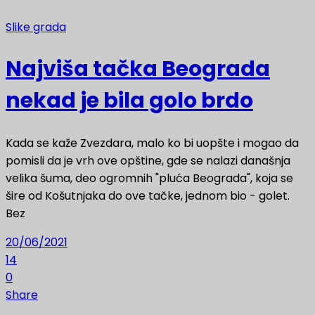
Slike grada
Najviša tačka Beograda
nekad je bila golo brdo
Kada se kaže Zvezdara, malo ko bi uopšte i mogao da
pomisli da je vrh ove opštine, gde se nalazi današnja
velika šuma, deo ogromnih "pluća Beograda", koja se
šire od Košutnjaka do ove tačke, jednom bio - golet.
Bez
20/06/2021
14
0
Share