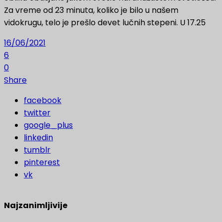
Za vreme od 23 minuta, koliko je bilo u našem
vidokrugu, telo je prešlo devet lučnih stepeni. U 17.25
16/06/2021
6
0
Share
facebook
twitter
google_plus
linkedin
tumblr
pinterest
vk
Najzanimljivije