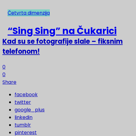
Četvrta dimenzija
NAJNOVIJE
“Sing Sing” na Čukarici
Kad su se fotografije slale – fiksnim
telefonom!
0
0
Share
facebook
twitter
google_plus
linkedin
tumblr
pinterest