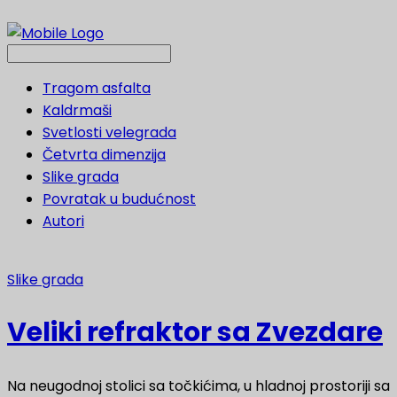
Tragom asfalta
Kaldrmaši
Svetlosti velegrada
Četvrta dimenzija
Slike grada
Povratak u budućnost
Autori
Slike grada
Veliki refraktor sa Zvezdare
Na neugodnoj stolici sa točkićima, u hladnoj prostoriji sa