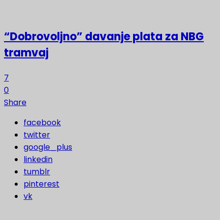
“Dobrovoljno” davanje plata za NBG
tramvaj
7
0
Share
facebook
twitter
google_plus
linkedin
tumblr
pinterest
vk