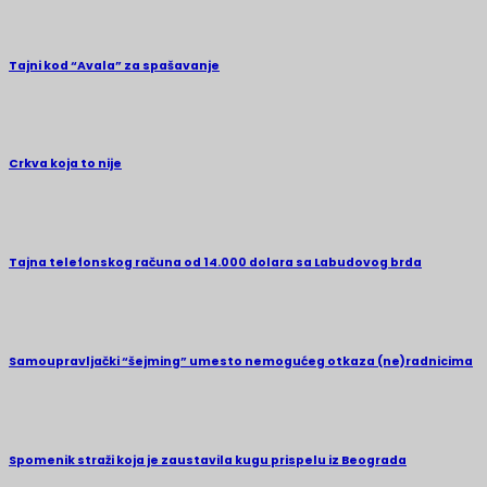
Tajni kod “Avala” za spašavanje
Crkva koja to nije
Tajna telefonskog računa od 14.000 dolara sa Labudovog brda
Samoupravljački “šejming” umesto nemogućeg otkaza (ne)radnicima
Spomenik straži koja je zaustavila kugu prispelu iz Beograda