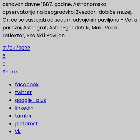
osnovan davne 1887. godine, Astronomska
opservatorija na beogradskoj Zvezdari, dobiće muzej.
On će se sastojati od sedam odvojenih paviljona - Veliki
pasažni, Astrograf, Astro-geodetski, Mali i Veliki
reflektor, Školski i Paviljon
21/04/2022
6
0
Share
facebook
twitter
google_plus
linkedin
tumblr
pinterest
vk