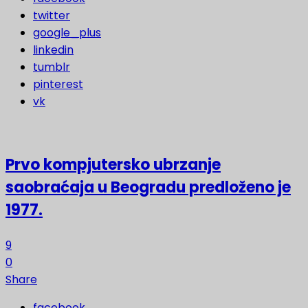
twitter
google_plus
linkedin
tumblr
pinterest
vk
Prvo kompjutersko ubrzanje
saobraćaja u Beogradu predloženo je
1977.
9
0
Share
facebook