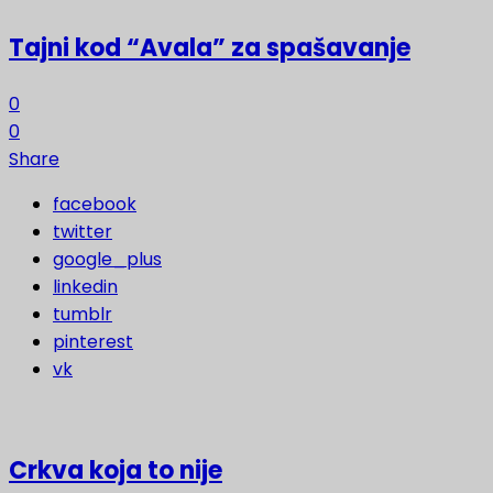
Tajni kod “Avala” za spašavanje
0
0
Share
facebook
twitter
google_plus
linkedin
tumblr
pinterest
vk
Crkva koja to nije