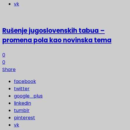
vk
Rušenje jugoslovenskih tabua –
promena pola kao novinska tema
0
0
Share
facebook
twitter
google_plus
linkedin
tumblr
pinterest
vk