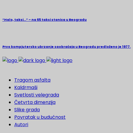
“Halo, taksi…” – na 65 taksi stanica u Beogradu
Prvo kompjutersko ubrzanje saobraćaja u Beogradu predloženo je 1977.
Tragom asfalta
Kaldrmaši
Svetlosti velegrada
Četvrta dimenzija
Slike grada
Povratak u budućnost
Autori