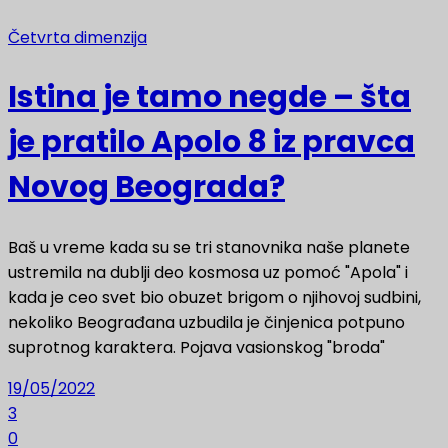
Četvrta dimenzija
Istina je tamo negde – šta
je pratilo Apolo 8 iz pravca
Novog Beograda?
Baš u vreme kada su se tri stanovnika naše planete
ustremila na dublji deo kosmosa uz pomoć "Apola" i
kada je ceo svet bio obuzet brigom o njihovoj sudbini,
nekoliko Beograđana uzbudila je činjenica potpuno
suprotnog karaktera. Pojava vasionskog "broda"
19/05/2022
3
0