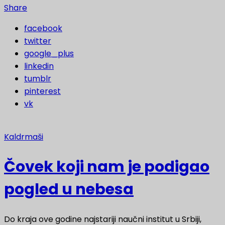
Share
facebook
twitter
google_plus
linkedin
tumblr
pinterest
vk
Kaldrmaši
Čovek koji nam je podigao
pogled u nebesa
Do kraja ove godine najstariji naučni institut u Srbiji,