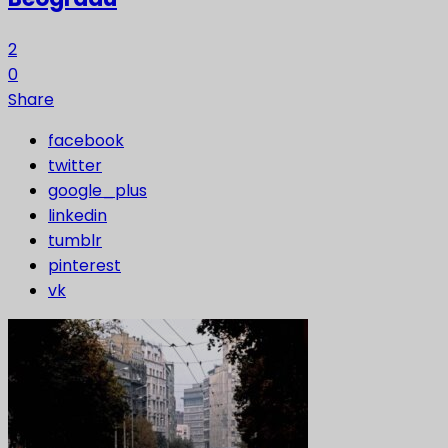
2
0
Share
facebook
twitter
google_plus
linkedin
tumblr
pinterest
vk