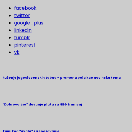
facebook
twitter
google_plus
linkedin
tumblr
pinterest
vk
Rušenje jugoslovenskih tabua – promena pola kao novinska tema
“Dobrovoljno” davanje plata za NBG tramvaj
Tajni kod “Avala” za spašavanje