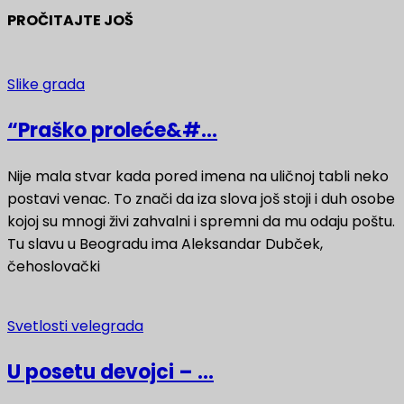
PROČITAJTE JOŠ
Slike grada
“Praško proleće&#...
Nije mala stvar kada pored imena na uličnoj tabli neko
postavi venac. To znači da iza slova još stoji i duh osobe
kojoj su mnogi živi zahvalni i spremni da mu odaju poštu.
Tu slavu u Beogradu ima Aleksandar Dubček,
čehoslovački
Svetlosti velegrada
U posetu devojci – ...