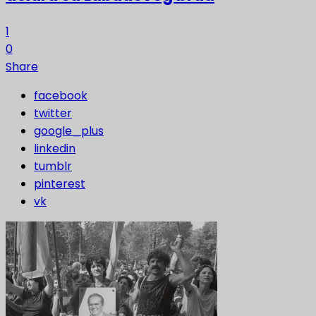
1
0
Share
facebook
twitter
google_plus
linkedin
tumblr
pinterest
vk