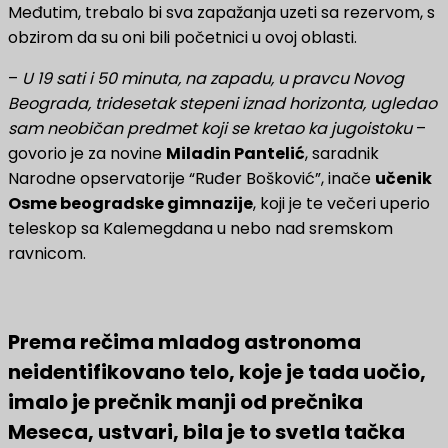
Međutim, trebalo bi sva zapažanja uzeti sa rezervom, s
obzirom da su oni bili početnici u ovoj oblasti.
–
U 19 sati i 50 minuta, na zapadu, u pravcu Novog
Beograda, tridesetak stepeni iznad horizonta, ugledao
sam neobičan predmet koji se kretao ka jugoistoku
–
govorio je za novine
Miladin Pantelić
, saradnik
Narodne opservatorije “Ruđer Bošković”, inače
učenik
Osme beogradske gimnazije
, koji je te večeri uperio
teleskop sa Kalemegdana u nebo nad sremskom
ravnicom.
Prema rečima mladog astronoma
neidentifikovano telo, koje je tada uočio,
imalo je prečnik manji od prečnika
Meseca, ustvari, bila je to svetla tačka