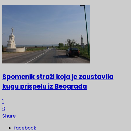
Spomenik straži koja je zaustavila
kugu prispelu iz Beograda
1
0
Share
facebook