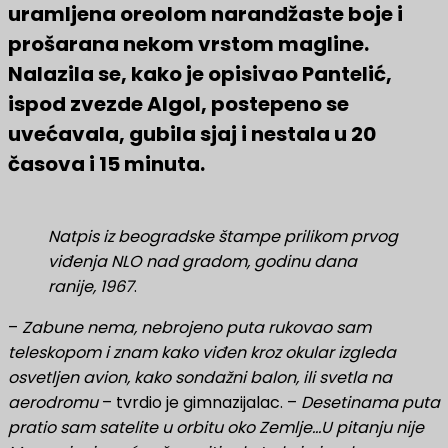
uramljena oreolom narandžaste boje i
prošarana nekom vrstom magline.
Nalazila se, kako je opisivao Pantelić,
ispod zvezde Algol, postepeno se
uvećavala, gubila sjaj i nestala u 20
časova i 15 minuta.
Natpis iz beogradske štampe prilikom prvog
viđenja NLO nad gradom, godinu dana
ranije, 1967
.
–
Zabune nema, nebrojeno puta rukovao sam
teleskopom i znam kako viđen kroz okular izgleda
osvetljen avion, kako sondažni balon, ili svetla na
aerodromu
– tvrdio je gimnazijalac. –
Desetinama puta
pratio sam satelite u orbitu oko Zemlje…U pitanju nije