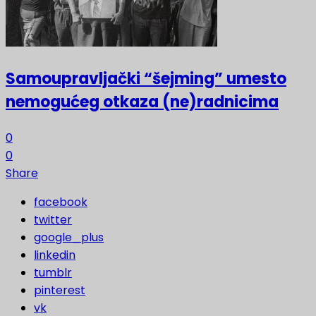
Samoupravljački “šejming” umesto
nemogućeg otkaza (ne)radnicima
0
0
Share
facebook
twitter
google_plus
linkedin
tumblr
pinterest
vk