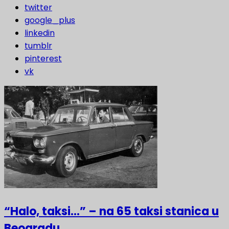
twitter
google_plus
linkedin
tumblr
pinterest
vk
“Halo, taksi…” – na 65 taksi stanica u
Beogradu