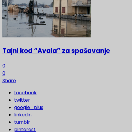
Tajni kod “Avala” za spašavanje
0
0
Share
facebook
twitter
google_plus
linkedin
tumblr
pinterest