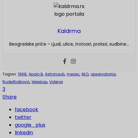
Kaldrma
Beogradske priče – Ljudi, ulice, trotoari, prolazi, sudbine…
,
,
,
,
,
,
Tagovi:
1968
Apolo 8
Astronauti
mesec
NLO
opservatorija
,
,
RuđerBošković
teleskop
Viđenje
3
Share
facebook
twitter
google_plus
linkedin