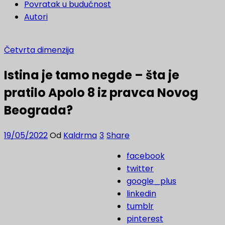
Povratak u budućnost
Autori
Četvrta dimenzija
Istina je tamo negde – šta je
pratilo Apolo 8 iz pravca Novog
Beograda?
19/05/2022
Od
Kaldrma
3
Share
facebook
twitter
google_plus
linkedin
tumblr
pinterest