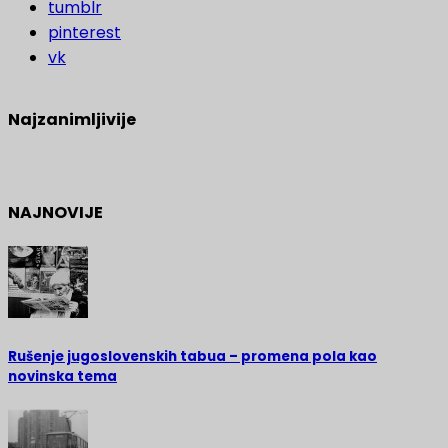
tumblr
pinterest
vk
Najzanimljivije
NAJNOVIJE
Rušenje jugoslovenskih tabua – promena pola kao
novinska tema