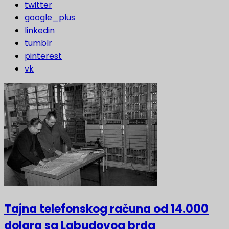
twitter
google_plus
linkedin
tumblr
pinterest
vk
Tajna telefonskog računa od 14.000
dolara sa Labudovog brda