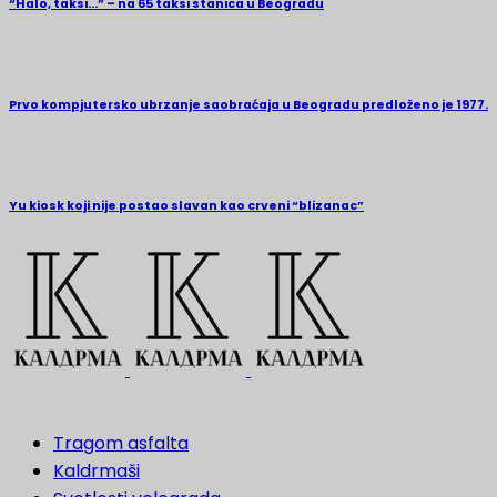
“Halo, taksi…” – na 65 taksi stanica u Beogradu
Prvo kompjutersko ubrzanje saobraćaja u Beogradu predloženo je 1977.
Yu kiosk koji nije postao slavan kao crveni “blizanac”
Tragom asfalta
Kaldrmaši