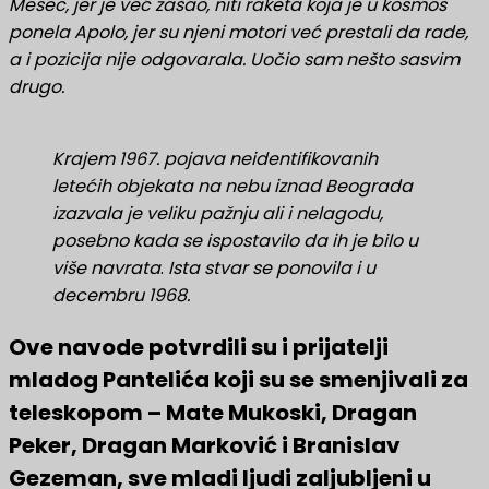
Mesec, jer je već zašao, niti raketa koja je u kosmos
ponela Apolo, jer su njeni motori već prestali da rade,
a i pozicija nije odgovarala. Uočio sam nešto sasvim
drugo.
Krajem 1967. pojava neidentifikovanih
letećih objekata na nebu iznad Beograda
izazvala je veliku pažnju ali i nelagodu,
posebno kada se ispostavilo da ih je bilo u
više navrata
.
Ista stvar se ponovila i u
decembru 1968.
Ove navode potvrdili su i prijatelji
mladog Pantelića koji su se smenjivali za
teleskopom – Mate Mukoski, Dragan
Peker, Dragan Marković i Branislav
Gezeman, sve mladi ljudi zaljubljeni u