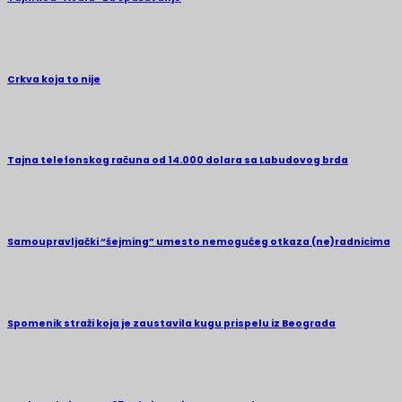
Crkva koja to nije
Tajna telefonskog računa od 14.000 dolara sa Labudovog brda
Samoupravljački “šejming” umesto nemogućeg otkaza (ne)radnicima
Spomenik straži koja je zaustavila kugu prispelu iz Beograda