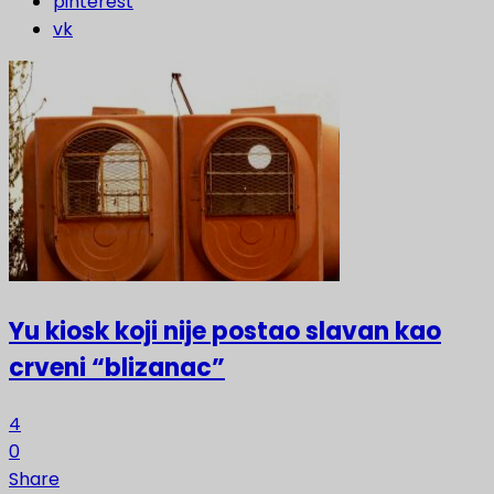
pinterest
vk
Yu kiosk koji nije postao slavan kao
crveni “blizanac”
4
0
Share