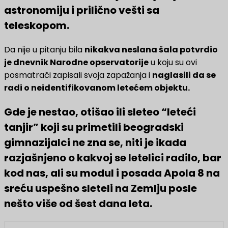
astronomiju i prilično vešti sa
teleskopom.
Da nije u pitanju bila
nikakva neslana šala potvrdio
je dnevnik Narodne opservatorije
u koju su ovi
posmatrači zapisali svoja zapažanja i
naglasili da se
radi o neidentifikovanom letećem objektu.
Gde je nestao, otišao ili sleteo “leteći
tanjir” koji su primetili beogradski
gimnazijalci ne zna se, niti je ikada
razjašnjeno o kakvoj se letelici radilo, bar
kod nas, ali su modul i posada Apola 8 na
sreću uspešno sleteli na Zemlju posle
nešto više od šest dana leta.