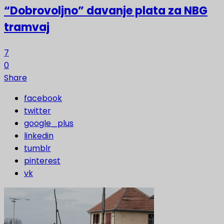
“Dobrovoljno” davanje plata za NBG
tramvaj
7
0
Share
facebook
twitter
google_plus
linkedin
tumblr
pinterest
vk