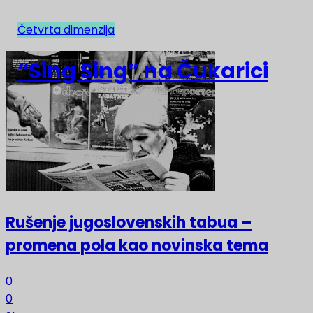
Četvrta dimenzija
NAJNOVIJE
“Sing Sing” na Čukarici
Rušenje jugoslovenskih tabua –
promena pola kao novinska tema
0
0