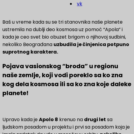
vk
Baš u vreme kada su se tri stanovnika naše planete
ustremila na dublji deo kosmosa uz pomoć “Apola” i
kada je ceo svet bio obuzet brigom o njihovoj sudbini,
nekoliko Beograđana
uzbudila je činjenica potpuno
suprotnog karaktera.
Pojava vasionskog “broda” u regionu
naše zemlje, koji vodi poreklo sa ko zna
kog dela kosmosa ili sa ko zna koje daleke
planete!
Upravo kada je
Apolo 8
krenuo na
drugi let
sa
ljudskom posadom u projektu i prvi sa posadom koja je