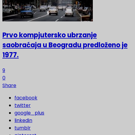
Prvo kompjutersko ubrzanje
saobraćaja u Beogradu predloženo je
1977.
9
0
Share
facebook
twitter
google_plus
linkedin
tumblr