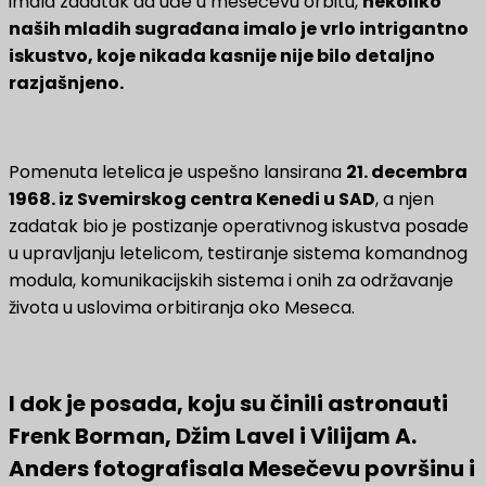
imala zadatak da uđe u mesečevu orbitu,
nekoliko
naših mladih sugrađana imalo je vrlo intrigantno
iskustvo, koje nikada kasnije nije bilo detaljno
razjašnjeno.
Pomenuta letelica je uspešno lansirana
21. decembra
1968. iz Svemirskog centra Kenedi u SAD
, a njen
zadatak bio je postizanje operativnog iskustva posade
u upravljanju letelicom, testiranje sistema komandnog
modula, komunikacijskih sistema i onih za održavanje
života u uslovima orbitiranja oko Meseca.
I dok je posada, koju su činili astronauti
Frenk Borman, Džim Lavel i Vilijam A.
Anders fotografisala Mesečevu površinu i