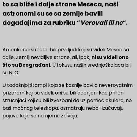
to sa bliže i dalje strane Meseca, naši
astronomi su se sa zemlje bavili
događajima za rubriku “
Verovali ili ne
“.
Amerikanci su tada bili prvi ljudi koji su videli Mesec sa
dalje, Zemlji nevidljive strane, ali, ipak,
nisu videli ono
što su Beograđani
. U fokusu naših srednjoškolaca bili
su NLO!
U tadašnjoj štampi koja se kasnije bavila neverovatnim
prizorom koji su videli, oni su bili ocenjeni kao prilični
stručnjaci koji su bili izvežbani da uz pomoć okulara, ne
baš moćnog teleskopa, osmatraju nebo i izučavaju
pojave koje se na njemu zbivaju.