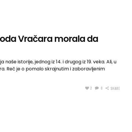
boda Vračara morala da
aše istorije, jednog iz 14. i drugog iz 19. veka. Ali, u
a. Reč je o pomalo skrajnutim i zaboravljenim
2
0
SHARE