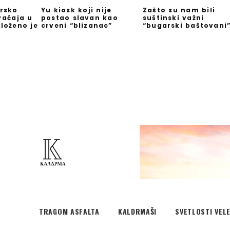
rsko
Yu kiosk koji nije
Zašto su nam bili
raćaja u
postao slavan kao
suštinski važni
loženo je
crveni “blizanac”
“bugarski baštovani
TRAGOM ASFALTA
KALDRMAŠI
SVETLOSTI VEL