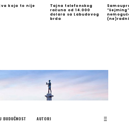
kva koja to nije
Tajna telefonskog
Samoupra
računa od 14.000
“šejming
dolara sa Labudovog
nemoguć
brda
(ne)radn
U BUDUĆNOST
AUTORI