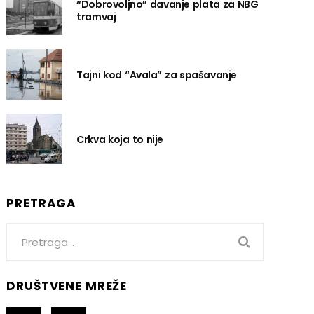
“Dobrovoljno” davanje plata za NBG
tramvaj
Tajni kod “Avala” za spašavanje
Crkva koja to nije
PRETRAGA
Search
for:
DRUŠTVENE MREŽE