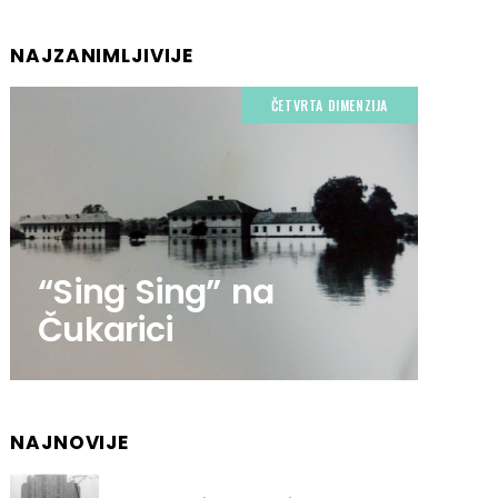
NAJZANIMLJIVIJE
ČETVRTA DIMENZIJA
“Sing Sing” na
Čukarici
NAJNOVIJE