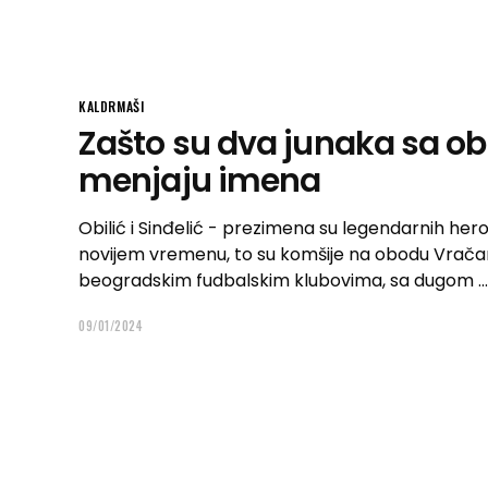
KALDRMAŠI
Zašto su dva junaka sa o
menjaju imena
Obilić i Sinđelić - prezimena su legendarnih heroja n
novijem vremenu, to su komšije na obodu Vračar
beogradskim fudbalskim klubovima, sa dugom
09/01/2024