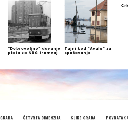
Cr
”
“Dobrovoljno” davanje
Tajni kod “Avala” za
plata za NBG tramvaj
spašavanje
EGRADA
ČETVRTA DIMENZIJA
SLIKE GRADA
POVRATAK 