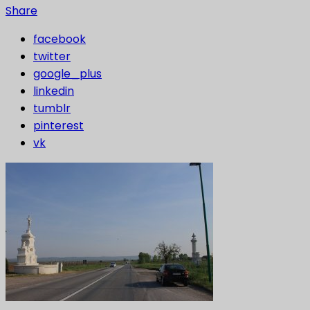
Share
facebook
twitter
google_plus
linkedin
tumblr
pinterest
vk