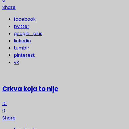
0
Share
facebook
twitter
google_plus
linkedin
tumblr
pinterest
vk
Crkva koja to nije
10
0
Share