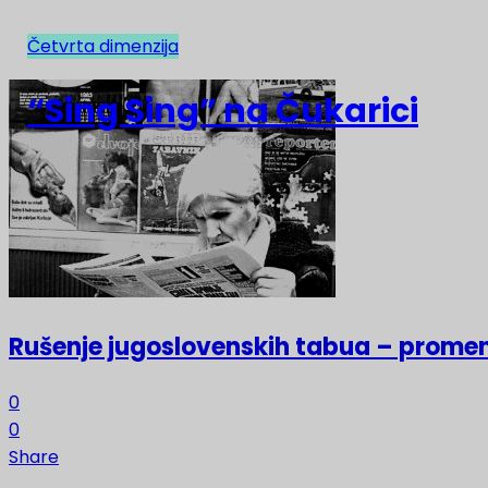
Četvrta dimenzija
NAJNOVIJE
“Sing Sing” na Čukarici
Rušenje jugoslovenskih tabua – prome
0
0
Share