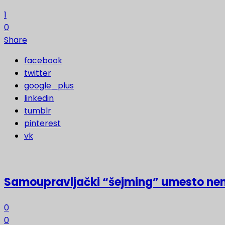
1
0
Share
facebook
twitter
google_plus
linkedin
tumblr
pinterest
vk
Samoupravljački “šejming” umesto ne
0
0