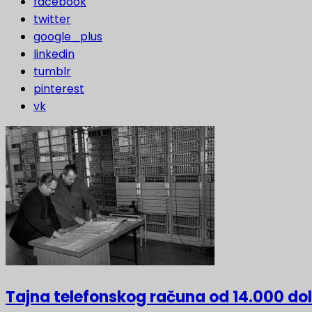
facebook
twitter
google_plus
linkedin
tumblr
pinterest
vk
Tajna telefonskog računa od 14.000 do