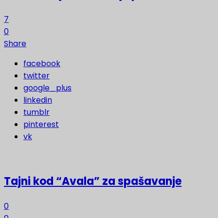
7
0
Share
facebook
twitter
google_plus
linkedin
tumblr
pinterest
vk
Tajni kod “Avala” za spašavanje
0