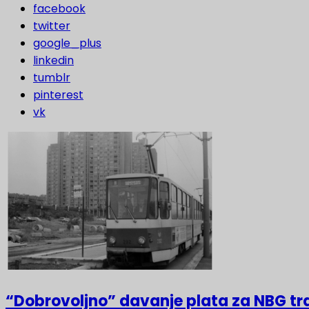
facebook
twitter
google_plus
linkedin
tumblr
pinterest
vk
“Dobrovoljno” davanje plata za NBG t