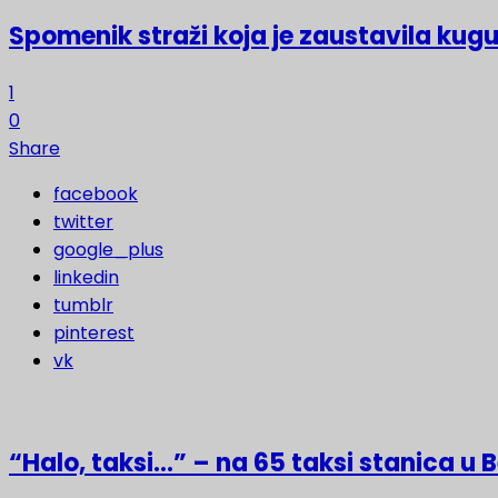
Spomenik straži koja je zaustavila kugu
1
0
Share
facebook
twitter
google_plus
linkedin
tumblr
pinterest
vk
“Halo, taksi…” – na 65 taksi stanica u