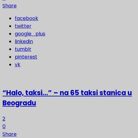
Share
facebook
twitter
google_plus
linkedin
tumblr
pinterest
vk
“Halo, taksi…” – na 65 taksi stanica u
Beogradu
2
0
Share