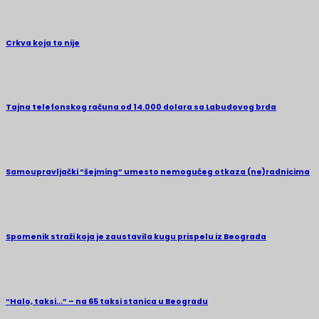
Crkva koja to nije
Tajna telefonskog računa od 14.000 dolara sa Labudovog brda
Samoupravljački “šejming” umesto nemogućeg otkaza (ne)radnicima
Spomenik straži koja je zaustavila kugu prispelu iz Beograda
“Halo, taksi…” – na 65 taksi stanica u Beogradu