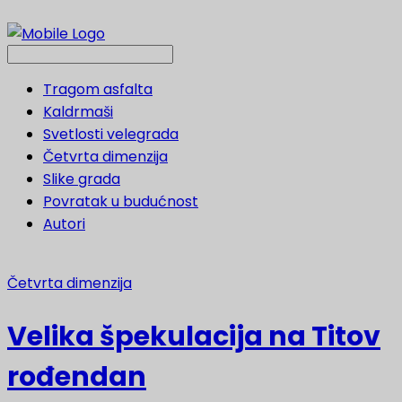
Tragom asfalta
Kaldrmaši
Svetlosti velegrada
Četvrta dimenzija
Slike grada
Povratak u budućnost
Autori
Četvrta dimenzija
Velika špekulacija na Titov
rođendan