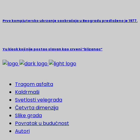
Prvo kompjutersko ubrzanje saobraćaja u Beogradu predloženo je 1977.
Yu kiosk koji nije postao slavan kao crveni “blizanac”
Tragom asfalta
Kaldrmaši
Svetlosti velegrada
Četvrta dimenzija
Slike grada
Povratak u budućnost
Autori