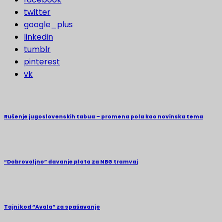
twitter
google_plus
linkedin
tumblr
pinterest
vk
Rušenje jugoslovenskih tabua – promena pola kao novinska tema
“Dobrovoljno” davanje plata za NBG tramvaj
Tajni kod “Avala” za spašavanje