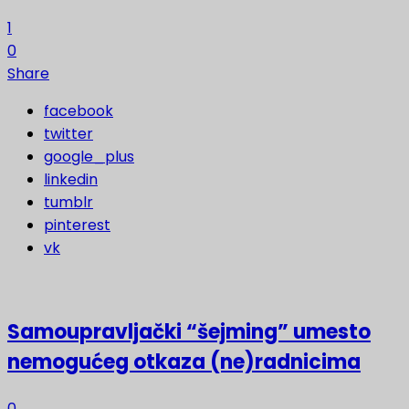
1
0
Share
facebook
twitter
google_plus
linkedin
tumblr
pinterest
vk
Samoupravljački “šejming” umesto
nemogućeg otkaza (ne)radnicima
0