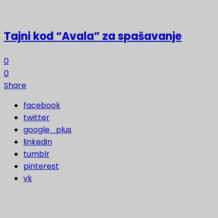
Tajni kod “Avala” za spašavanje
0
0
Share
facebook
twitter
google_plus
linkedin
tumblr
pinterest
vk