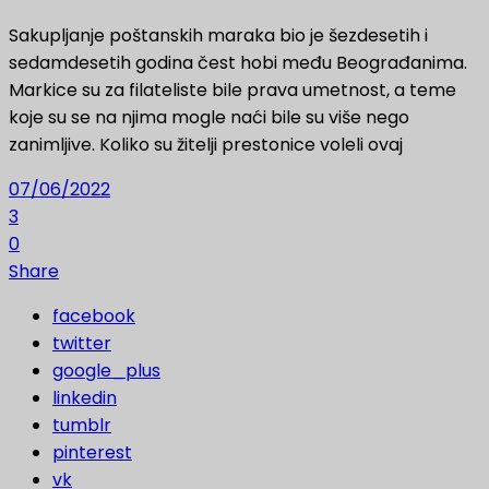
Sakupljanje poštanskih maraka bio je šezdesetih i
sedamdesetih godina čest hobi među Beograđanima.
Markice su za filateliste bile prava umetnost, a teme
koje su se na njima mogle naći bile su više nego
zanimljive. Koliko su žitelji prestonice voleli ovaj
07/06/2022
3
0
Share
facebook
twitter
google_plus
linkedin
tumblr
pinterest
vk