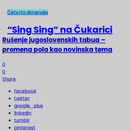
Četvrta dimenzija
NAJNOVIJE
“Sing Sing” na Čukarici
Rušenje jugoslovenskih tabua –
promena pola kao novinska tema
0
0
Share
facebook
twitter
google_plus
linkedin
tumblr
pinterest