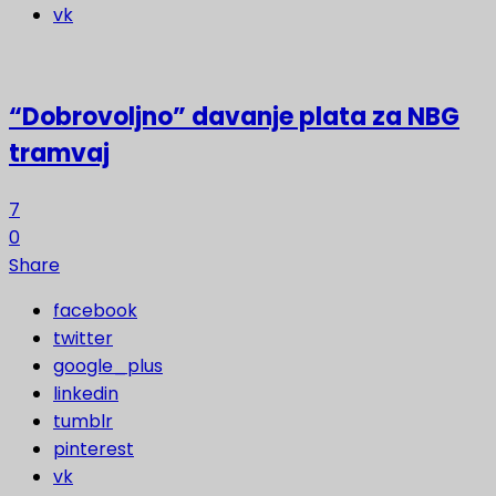
vk
“Dobrovoljno” davanje plata za NBG
tramvaj
7
0
Share
facebook
twitter
google_plus
linkedin
tumblr
pinterest
vk