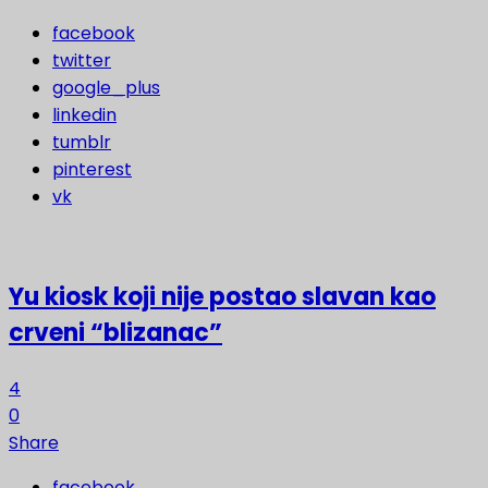
facebook
twitter
google_plus
linkedin
tumblr
pinterest
vk
Yu kiosk koji nije postao slavan kao
crveni “blizanac”
4
0
Share
facebook