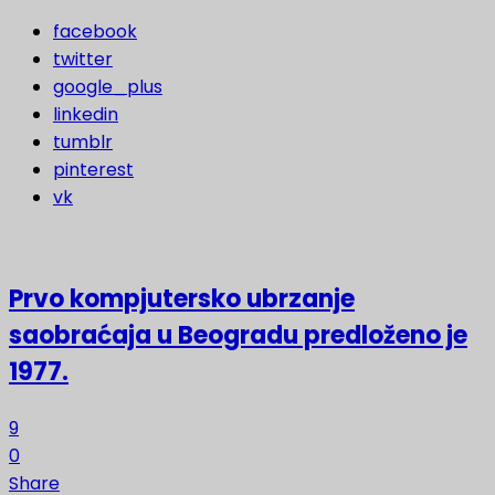
facebook
twitter
google_plus
linkedin
tumblr
pinterest
vk
Prvo kompjutersko ubrzanje
saobraćaja u Beogradu predloženo je
1977.
9
0
Share