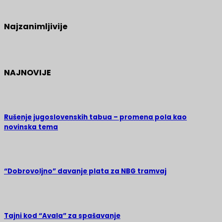
Najzanimljivije
NAJNOVIJE
Rušenje jugoslovenskih tabua – promena pola kao
novinska tema
“Dobrovoljno” davanje plata za NBG tramvaj
Tajni kod “Avala” za spašavanje