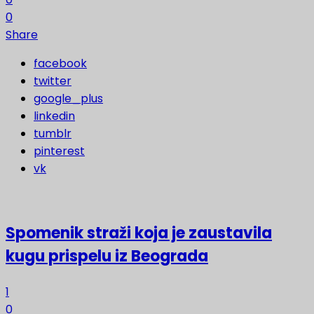
0
Share
facebook
twitter
google_plus
linkedin
tumblr
pinterest
vk
Spomenik straži koja je zaustavila
kugu prispelu iz Beograda
1
0