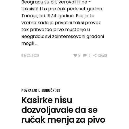
Beogradu su bili, verovali ili ne -
taksisti! I to pre čak pedeset godina.
Tačnije, od 1974. godine. Bilo je to
vreme kada je privatni taksi prevoz
tek prihvatao prve mušterije u
Beogradu: svi zainteresovani građani
mogli
09/02/2023
5
0
SHARE
POVRATAK U BUDUĆNOST
Kasirke nisu
dozvoljavale da se
ručak menja za pivo