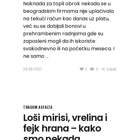
Naknada za topli obrok nekada se u
beogradskim firmama nije uplaćivala
na tekući račun kao danas uz platu,
već su se dobijali bonovi u
prehrambenim radnjama gde su
zaposleni mogli da ih iskoriste
svakodnevno ili na početku meseca. I
ne samo
20/09/2021
2
0
SHARE
TRAGOM ASFALTA
Loši mirisi, vrelina i
fejk hrana – kako
smo nekada