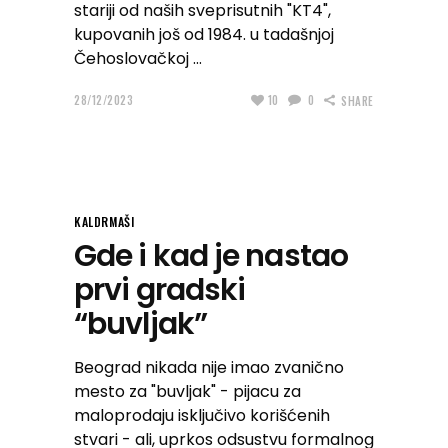
stariji od naših sveprisutnih "KT4",
kupovanih još od 1984. u tadašnjoj
Čehoslovačkoj
28/12/2023
10
0
SHARE
KALDRMAŠI
Gde i kad je nastao
prvi gradski
“buvljak”
Beograd nikada nije imao zvanično
mesto za "buvljak" - pijacu za
maloprodaju isključivo korišćenih
stvari - ali, uprkos odsustvu formalnog