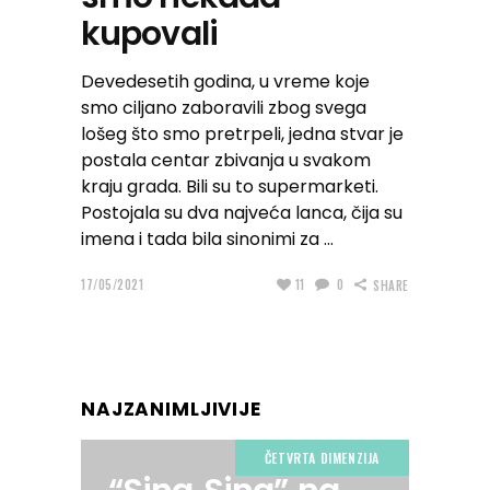
kupovali
Devedesetih godina, u vreme koje
smo ciljano zaboravili zbog svega
lošeg što smo pretrpeli, jedna stvar je
postala centar zbivanja u svakom
kraju grada. Bili su to supermarketi.
Postojala su dva najveća lanca, čija su
imena i tada bila sinonimi za
17/05/2021
11
0
SHARE
NAJZANIMLJIVIJE
ČETVRTA DIMENZIJA