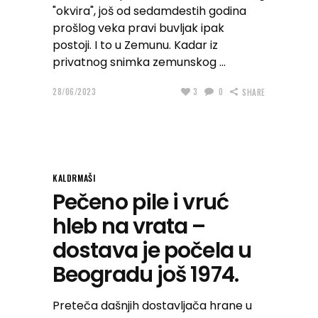
"okvira", još od sedamdestih godina
prošlog veka pravi buvljak ipak
postoji. I to u Zemunu. Kadar iz
privatnog snimka zemunskog
28/06/2023
3
0
SHARE
KALDRMAŠI
Pečeno pile i vruć
hleb na vrata –
dostava je počela u
Beogradu još 1974.
Preteča dašnjih dostavljača hrane u