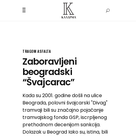
TRAGOM ASFALTA
Zaboravljeni
beogradski
“Švajcarac”
Kada su 2001. godine došli na ulice
Beograda, polovni švajcarski "Divag"
tramvaji bili su značajno pojačanje
tramvajskog fonda GSP, iscrpljenog
prethodnom decenijom sankcija.
Dolazak u Beograd Iako su, istina, bili