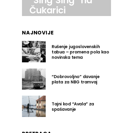
“Sing Sing” na
Čukarici
NAJNOVIJE
Rušenje jugoslovenskih
tabua – promena pola kao
novinska tema
“Dobrovoljno” davanje
plata za NBG tramvaj
Tajni kod “Avala” za
spašavanje