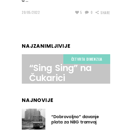
u
20/05/2022
5
0
SHARE
NAJZANIMLJIVIJE
ČETVRTA DIMENZIJA
“Sing Sing” na
Čukarici
NAJNOVIJE
“Dobrovoljno” davanje
plata za NBG tramvaj