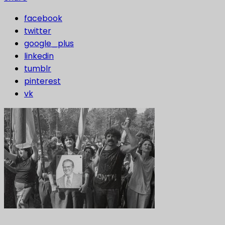
facebook
twitter
google_plus
linkedin
tumblr
pinterest
vk