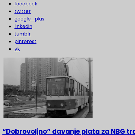
facebook
twitter
google_plus
linkedin
tumblr
pinterest
vk
“Dobrovoljno” davanje plata za NBG t