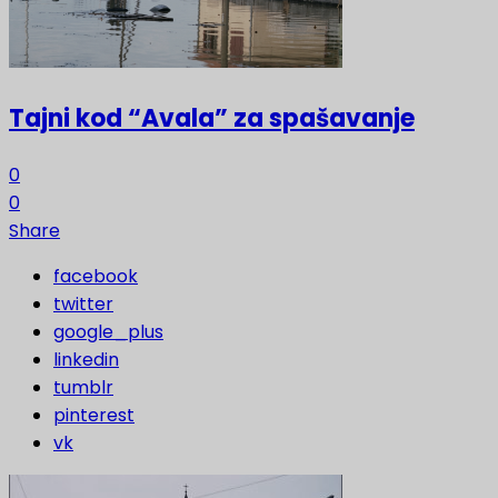
Tajni kod “Avala” za spašavanje
0
0
Share
facebook
twitter
google_plus
linkedin
tumblr
pinterest
vk