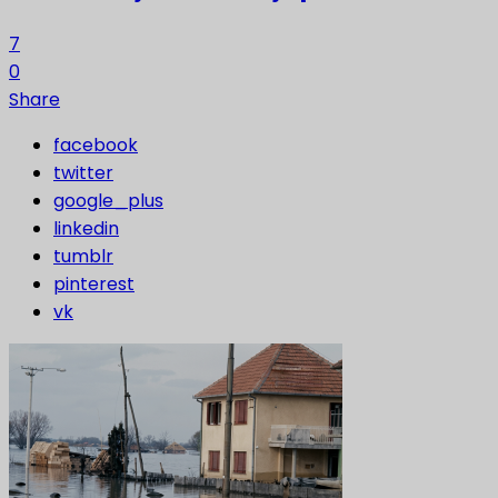
7
0
Share
facebook
twitter
google_plus
linkedin
tumblr
pinterest
vk