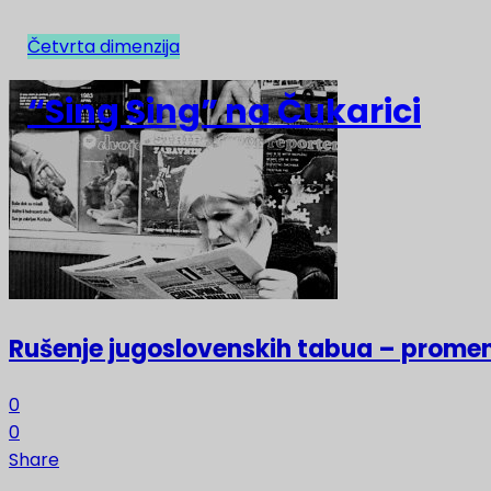
Četvrta dimenzija
NAJNOVIJE
“Sing Sing” na Čukarici
Rušenje jugoslovenskih tabua – prome
0
0
Share