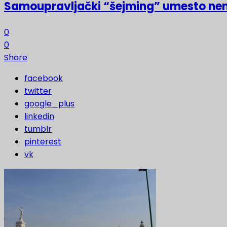
Samoupravljački “šejming” umesto ne
0
0
Share
facebook
twitter
google_plus
linkedin
tumblr
pinterest
vk