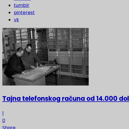
tumblr
pinterest
vk
Tajna telefonskog računa od 14.000 do
1
0
Share