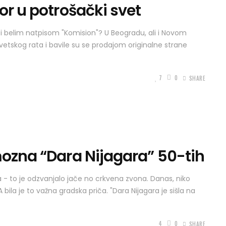
or u potrošački svet
 i belim natpisom "Komision"? U Beogradu, ali i Novom
svetskog rata i bavile su se prodajom originalne strane
7
0
SHARE
mozna “Dara Nijagara” 50-tih
a - to je odzvanjalo jače no crkvena zvona. Danas, niko
bila je to važna gradska priča. "Dara Nijagara je sišla na
4
0
SHARE