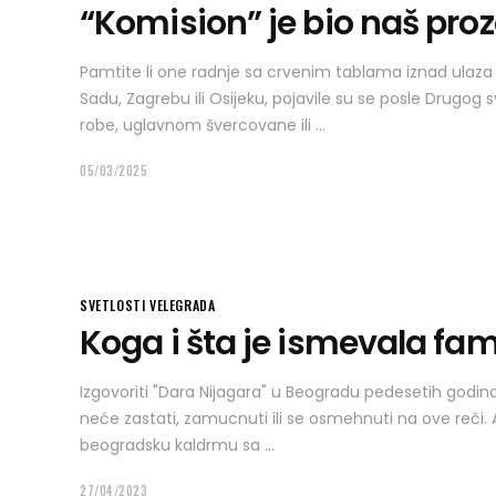
“Komision” je bio naš proz
Pamtite li one radnje sa crvenim tablama iznad ulaza
Sadu, Zagrebu ili Osijeku, pojavile su se posle Drugog 
robe, uglavnom švercovane ili
05/03/2025
SVETLOSTI VELEGRADA
Koga i šta je ismevala fa
Izgovoriti "Dara Nijagara" u Beogradu pedesetih godin
neće zastati, zamucnuti ili se osmehnuti na ove reči. A 
beogradsku kaldrmu sa
27/04/2023