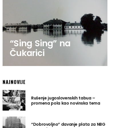
“Sing Sing” na
Čukarici
NAJNOVIJE
Rušenje jugoslovenskih tabua –
promena pola kao novinska tema
“Dobrovoljno” davanje plata za NBG