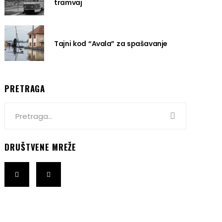
tramvaj
Tajni kod “Avala” za spašavanje
PRETRAGA
Search
for:
DRUŠTVENE MREŽE