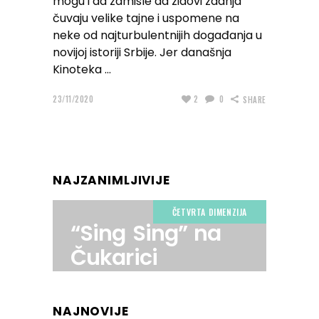
mogu i da zamisle da zidovi zdanja
čuvaju velike tajne i uspomene na
neke od najturbulentnijih događanja u
novijoj istoriji Srbije. Jer današnja
Kinoteka
23/11/2020
2
0
SHARE
NAJZANIMLJIVIJE
ČETVRTA DIMENZIJA
“Sing Sing” na
Čukarici
NAJNOVIJE