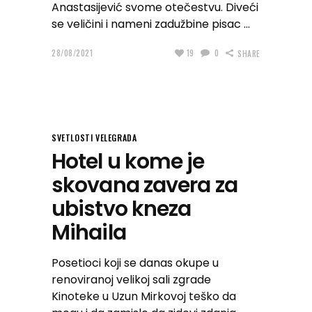
Anastasijević svome otečestvu. Diveći
se veličini i nameni zadužbine pisac
28/08/2021
19
0
SHARE
SVETLOSTI VELEGRADA
Hotel u kome je
skovana zavera za
ubistvo kneza
Mihaila
Posetioci koji se danas okupe u
renoviranoj velikoj sali zgrade
Kinoteke u Uzun Mirkovoj teško da