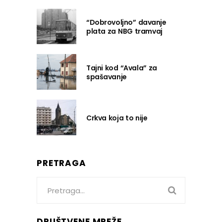
“Dobrovoljno” davanje
plata za NBG tramvaj
Tajni kod “Avala” za
spašavanje
Crkva koja to nije
PRETRAGA
Search
for:
DRUŠTVENE MREŽE