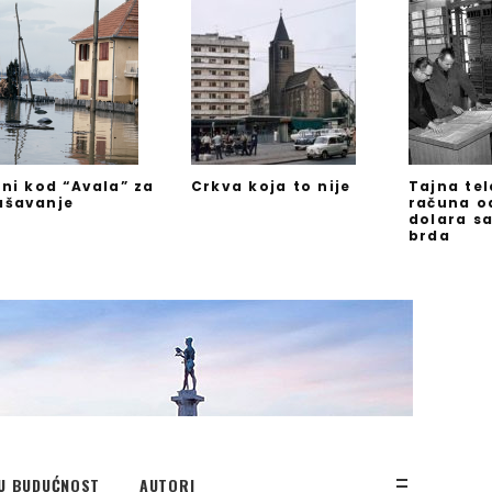
jni kod “Avala” za
Crkva koja to nije
Tajna te
ašavanje
računa o
dolara s
brda
U BUDUĆNOST
AUTORI