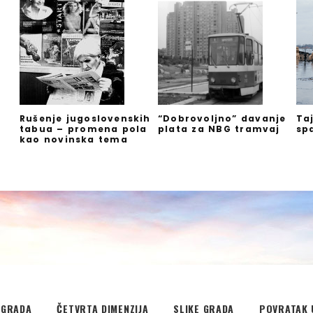
Rušenje jugoslovenskih
“Dobrovoljno” davanje
Ta
tabua – promena pola
plata za NBG tramvaj
sp
kao novinska tema
EGRADA
ČETVRTA DIMENZIJA
SLIKE GRADA
POVRATAK 