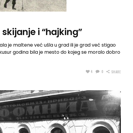
skijanje i “hajking”
a je maltene već ušla u grad ili je grad već stigao
kusur godina bila je mesto do kojeg se moralo dobro
4
0
SHARE