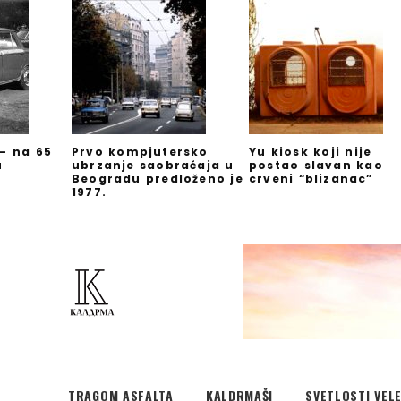
 – na 65
Prvo kompjutersko
Yu kiosk koji nije
u
ubrzanje saobraćaja u
postao slavan kao
Beogradu predloženo je
crveni “blizanac”
1977.
TRAGOM ASFALTA
KALDRMAŠI
SVETLOSTI VEL