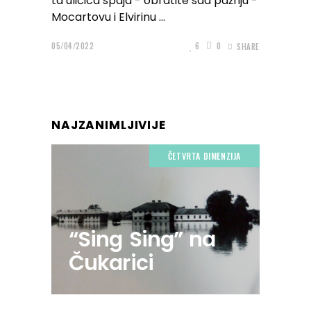
ta uličica spaja - obratite sad pažnju -
Mocartovu i Elvirinu
05/04/2022
6
0
SHARE
NAJZANIMLJIVIJE
ČETVRTA DIMENZIJA
“Sing Sing” na
Čukarici