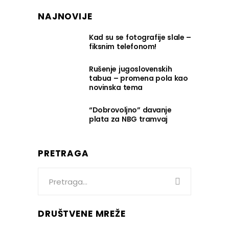
NAJNOVIJE
Kad su se fotografije slale –
fiksnim telefonom!
Rušenje jugoslovenskih
tabua – promena pola kao
novinska tema
“Dobrovoljno” davanje
plata za NBG tramvaj
PRETRAGA
Search
for:
DRUŠTVENE MREŽE