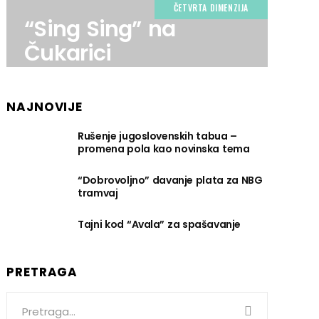
ČETVRTA DIMENZIJA
“Sing Sing” na
Čukarici
NAJNOVIJE
Rušenje jugoslovenskih tabua –
promena pola kao novinska tema
“Dobrovoljno” davanje plata za NBG
tramvaj
Tajni kod “Avala” za spašavanje
PRETRAGA
Search
for: