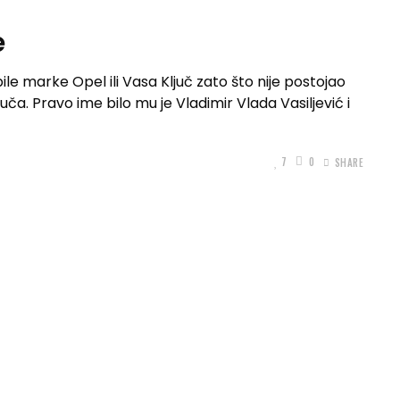
e
ile marke Opel ili Vasa Ključ zato što nije postojao
uča. Pravo ime bilo mu je Vladimir Vlada Vasiljević i
7
0
SHARE