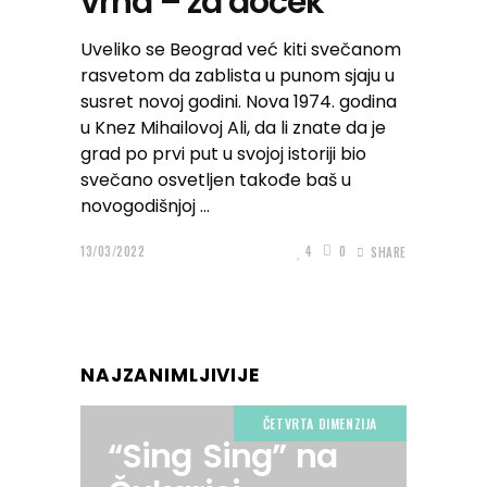
vrha – za doček
Uveliko se Beograd već kiti svečanom
rasvetom da zablista u punom sjaju u
susret novoj godini. Nova 1974. godina
u Knez Mihailovoj Ali, da li znate da je
grad po prvi put u svojoj istoriji bio
svečano osvetljen takođe baš u
novogodišnjoj
13/03/2022
4
0
SHARE
NAJZANIMLJIVIJE
ČETVRTA DIMENZIJA
“Sing Sing” na