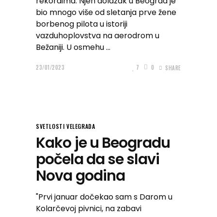
rekordima. Njen dolazak u Beograd je
bio mnogo više od sletanja prve žene
borbenog pilota u istoriji
vazduhoplovstva na aerodrom u
Bežaniji. U osmehu
23/01/2023
7
0
SHARE
SVETLOSTI VELEGRADA
Kako je u Beogradu
počela da se slavi
Nova godina
"Prvi januar dočekao sam s Darom u
Kolarčevoj pivnici, na zabavi