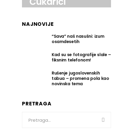
Čukarici
NAJNOVIJE
“Sava” naš nasušni: izum
osamdesetih
Kad su se fotografije slale –
fiksnim telefonom!
Rušenje jugoslovenskih
tabua – promena pola kao
novinska tema
PRETRAGA
Search
for: