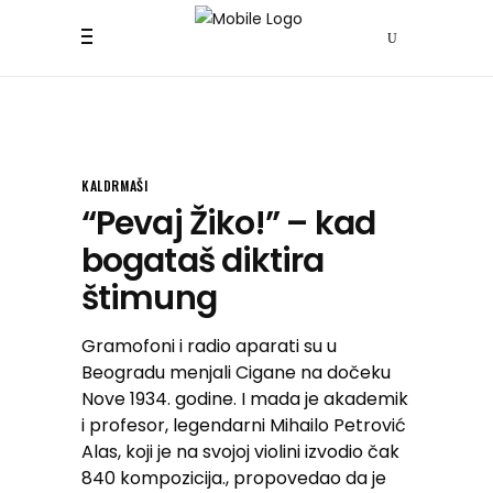
KALDRMAŠI
“Pevaj Žiko!” – kad
bogataš diktira
štimung
Gramofoni i radio aparati su u
Beogradu menjali Cigane na dočeku
Nove 1934. godine. I mada je akademik
i profesor, legendarni Mihailo Petrović
Alas, koji je na svojoj violini izvodio čak
840 kompozicija., propovedao da je