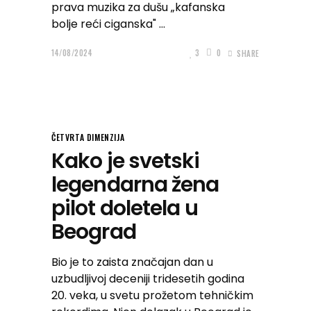
prava muzika za dušu „kafanska
bolje reći ciganska"
14/08/2024
3
0
SHARE
ČETVRTA DIMENZIJA
Kako je svetski
legendarna žena
pilot doletela u
Beograd
Bio je to zaista značajan dan u
uzbudljivoj deceniji tridesetih godina
20. veka, u svetu prožetom tehničkim