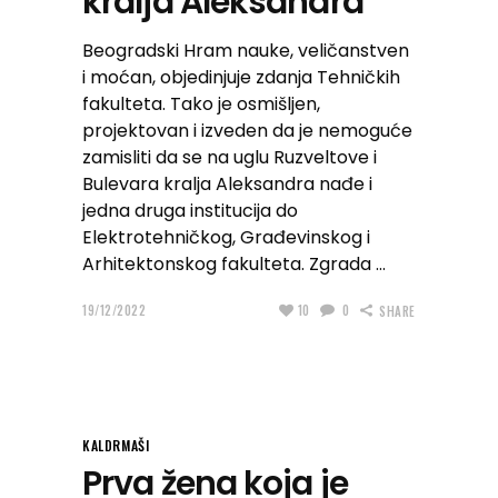
kralja Aleksandra
Beogradski Hram nauke, veličanstven
i moćan, objedinjuje zdanja Tehničkih
fakulteta. Tako je osmišljen,
projektovan i izveden da je nemoguće
zamisliti da se na uglu Ruzveltove i
Bulevara kralja Aleksandra nađe i
jedna druga institucija do
Elektrotehničkog, Građevinskog i
Arhitektonskog fakulteta. Zgrada
19/12/2022
10
0
SHARE
KALDRMAŠI
Prva žena koja je