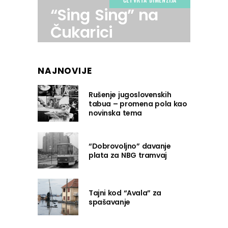
“Sing Sing” na
Čukarici
NAJNOVIJE
Rušenje jugoslovenskih
tabua – promena pola kao
novinska tema
“Dobrovoljno” davanje
plata za NBG tramvaj
Tajni kod “Avala” za
spašavanje