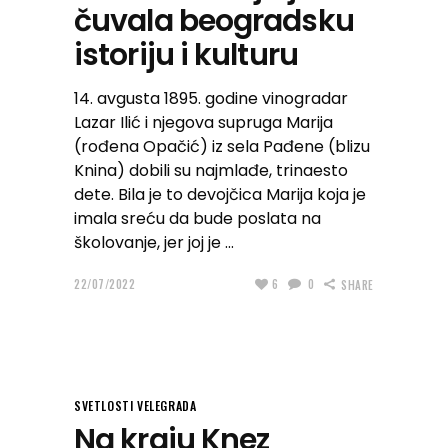
čuvala beogradsku
istoriju i kulturu
14. avgusta 1895. godine vinogradar
Lazar Ilić i njegova supruga Marija
(rođena Opačić) iz sela Pađene (blizu
Knina) dobili su najmlađe, trinaesto
dete. Bila je to devojčica Marija koja je
imala sreću da bude poslata na
školovanje, jer joj je
22/07/2022
6
0
SHARE
SVETLOSTI VELEGRADA
Na kraju Knez