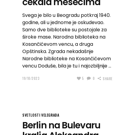
čekala mesecima
Svega je bilo u Beogradu potkraj 1940.
godine, ali u jednome je oskudevao.
Samo dve biblioteke su postojale za
široke mase. Narodna biblioteka na
Kosančićevom vencu, a druga
Opštinska. Zgrada nekadašnje
Narodne biblioteke na Kosančićevom
vencu Doduše, bila je tu i najozbiljnije
19/10/2023
5
0
SHARE
SVETLOSTI VELEGRADA
Berlin na Bulevaru