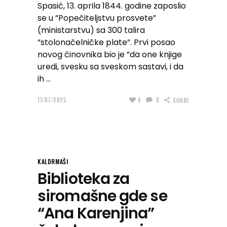
Spasić, 13. aprila 1844. godine zaposlio
se u ”Popečiteljstvu prosvete”
(ministarstvu) sa 300 talira
”stolonačelničke plate”. Prvi posao
novog činovnika bio je ”da one knjige
uredi, svesku sa sveskom sastavi, i da
ih
11/07/2025
4
0
SHARE
KALDRMAŠI
Biblioteka za
siromašne gde se
“Ana Karenjina”