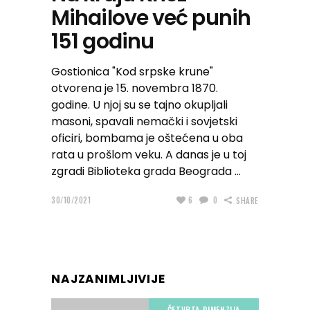
Mihailove već punih
151 godinu
Gostionica "Kod srpske krune"
otvorena je 15. novembra 1870.
godine. U njoj su se tajno okupljali
masoni, spavali nemački i sovjetski
oficiri, bombama je oštećena u oba
rata u prošlom veku. A danas je u toj
zgradi Biblioteka grada Beograda
30/10/2021
6
0
SHARE
NAJZANIMLJIVIJE
ČETVRTA DIMENZIJA