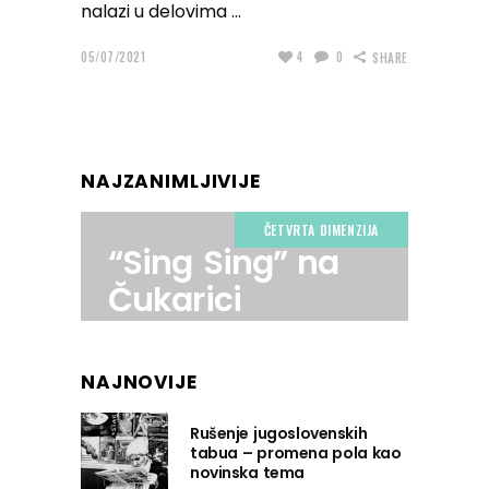
nalazi u delovima
05/07/2021
4
0
SHARE
NAJZANIMLJIVIJE
ČETVRTA DIMENZIJA
“Sing Sing” na
Čukarici
NAJNOVIJE
Rušenje jugoslovenskih
tabua – promena pola kao
novinska tema