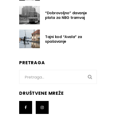
“Dobrovoljno” davanje
plata za NBG tramvaj
Tajni kod “Avala” za
spašavanje
PRETRAGA
Search
for:
DRUŠTVENE MREŽE