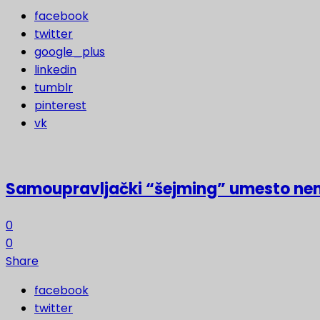
facebook
twitter
google_plus
linkedin
tumblr
pinterest
vk
Samoupravljački “šejming” umesto ne
0
0
Share
facebook
twitter