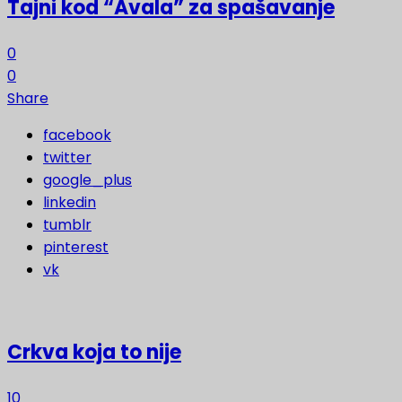
Tajni kod “Avala” za spašavanje
0
0
Share
facebook
twitter
google_plus
linkedin
tumblr
pinterest
vk
Crkva koja to nije
10