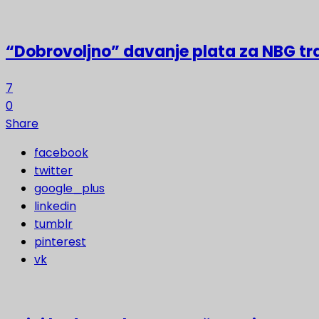
“Dobrovoljno” davanje plata za NBG t
7
0
Share
facebook
twitter
google_plus
linkedin
tumblr
pinterest
vk