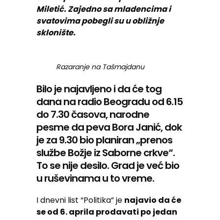
Miletić. Zajedno sa mladencima i
svatovima pobegli su u obližnje
sklonište.
Razaranje na Tašmajdanu
Bilo je najavljeno i da će tog
dana na radio Beogradu od 6.15
do 7.30 časova, narodne
pesme da peva Bora Janić, dok
je za 9.30 bio planiran „prenos
službe Božje iz Saborne crkve“.
To se nije desilo. Grad je već bio
u ruševinama u to vreme.
I dnevni list “Politika” je
najavio da će
se od 6. aprila prodavati po jedan