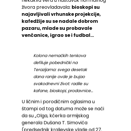
nekakva vera u nastavak normalnog
živora preovladavala:
bioskopi su
najavljivali vrhunske projekcije,
kafedžije su se nadale dobrom
pazaru, mlade su probavale
venčanice, igrao se i fudbal…
Kolona nemačkih tenkova
defiluje pobednički na
Terazijama: svega desetak
dana ranije ovde je bujao
svakodnevni život: radile su
kafane, bioskopi, prodavnice…
U ličnim i porodičnim oglasima u
štampi od tog datuma može se naći
da su „Olga, kćerka armijskog
generala Dušana T. Simovića
(predsednik kraljevske vlade od 27.