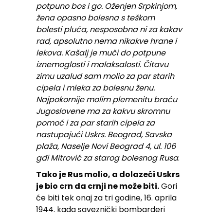
potpuno bos i go. Oženjen Srpkinjom,
žena opasno bolesna s teškom
bolesti pluća, nesposobna ni za kakav
rad, apsolutno nema nikakve hrane i
lekova. Kašalj je muči do potpune
iznemoglosti i malaksalosti. Čitavu
zimu uzalud sam molio za par starih
cipela i mleka za bolesnu ženu.
Najpokornije molim plemenitu braću
Jugoslovene ma za kakvu skromnu
pomoć i za par starih cipela za
nastupajući Uskrs. Beograd, Savska
plaža, Naselje Novi Beograd 4, ul. 106
gđi Mitrović za starog bolesnog Rusa
.
Tako je Rus molio, a dolazeći Uskrs
je bio crn da crnji ne može biti.
Gori
će biti tek onaj za tri godine, 16. aprila
1944. kada saveznički bombarderi