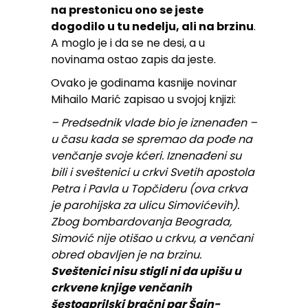
na prestonicu ono se jeste
dogodilo u tu nedelju, ali na brzinu
.
A moglo je i da se ne desi, a u
novinama ostao zapis da jeste.
Ovako je godinama kasnije novinar
Mihailo Marić zapisao u svojoj knjizi:
– Predsednik vlade bio je iznenađen –
u času kada se spremao da pođe na
venčanje svoje kćeri. Iznenađeni su
bili i sveštenici u crkvi Svetih apostola
Petra i Pavla u Topčideru (ova crkva
je parohijska za ulicu Simovićevih).
Zbog bombardovanja Beograda,
Simović nije otišao u crkvu, a venčani
obred obavljen je na brzinu.
Sveštenici nisu stigli ni da upišu u
crkvene knjige venčanih
šestoaprilski bračni par Šain-