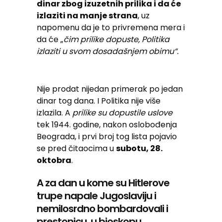
dinar zbog izuzetnih prilika i da će
izlaziti na manje strana
, uz
napomenu da je to privremena mera i
da će „
čim prilike dopuste, Politika
izlaziti u svom dosadašnjem obimu“.
Nije prodat nijedan primerak po jedan
dinar tog dana. I Politika nije više
izlazila. A
prilike su dopustile uslove
tek 1944. godine, nakon oslobođenja
Beograda, i prvi broj tog lista pojavio
se pred čitaocima u
subotu, 28.
oktobra
.
A za dan u kome su Hitlerove
trupe napale Jugoslaviju i
nemilosrdno bombardovali i
prestonicu, u bioskopu