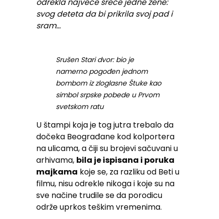
odrekla najveće sreće jedne žene:
svog deteta da bi prikrila svoj pad i
sram…
Srušen Stari dvor: bio je
namerno pogođen jednom
bombom iz zloglasne Štuke kao
simbol srpske pobede u Prvom
svetskom ratu
U štampi koja je tog jutra trebalo da
dočeka Beograđane kod kolportera
na ulicama, a čiji su brojevi sačuvani u
arhivama,
bila je ispisana i poruka
majkama
koje se, za razliku od Beti u
filmu, nisu odrekle nikoga i koje su na
sve načine trudile se da porodicu
održe uprkos teškim vremenima.