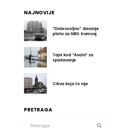
NAJNOVIJE
“Dobrovoljno” davanje
plata za NBG tramvaj
Tajni kod “Avala” za
spašavanje
Crkva koja to nije
PRETRAGA
Search
for: