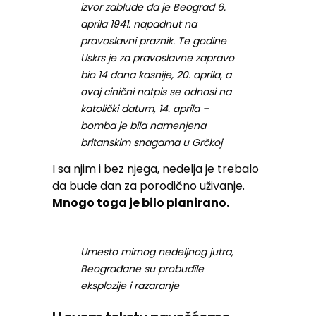
izvor zablude da je Beograd 6.
aprila 1941. napadnut na
pravoslavni praznik. Te godine
Uskrs je za pravoslavne zapravo
bio 14 dana kasnije, 20. aprila
,
a
ovaj cinični natpis se odnosi na
katolički datum, 14. aprila –
bomba je bila namenjena
britanskim snagama u Grčkoj
I sa njim i bez njega, nedelja je trebalo
da bude dan za porodično uživanje.
Mnogo toga je bilo planirano.
Umesto mirnog nedeljnog jutra,
Beograđane su probudile
eksplozije i razaranje