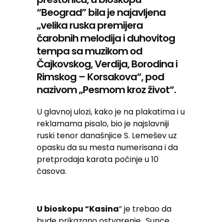
“Beograd” bila je najavljena
„velika ruska premijera
čarobnih melodija i duhovitog
tempa sa muzikom od
Čajkovskog, Verdija, Borodina i
Rimskog – Korsakova“, pod
nazivom „Pesmom kroz život“.
U glavnoj ulozi, kako je na plakatima i u
reklamama pisalo, bio je najslavniji
ruski tenor današnjice S. Lemešev uz
opasku da su mesta numerisana i da
pretprodaja karata počinje u 10
časova.
U bioskopu “Kasina
” je trebao da
bude prikazano ostvarenje „Sunce