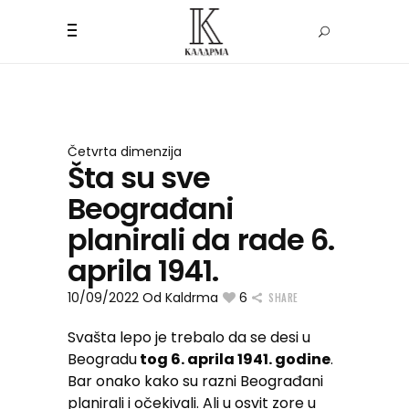
Četvrta dimenzija
Šta su sve
Beograđani
planirali da rade 6.
aprila 1941.
10/09/2022
Od
Kaldrma
6
SHARE
Svašta lepo je trebalo da se desi u
Beogradu
tog 6. aprila 1941. godine
.
Bar onako kako su razni Beograđani
planirali i očekivali. Ali u osvit zore u