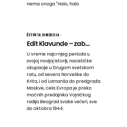
nema onoga "Halo, halo
ČETVRTA DIMENZIJA
Edit Klavunde – zab...
U vreme najcrnjeg perioda u
svojoj novijoj istoriji, nacističke
okupacije u Drugom svetskom
ratu, od severa Norveške do
Krita, i od Lamanša do predgrađa
Moskve, cela Evropa je preko
moćnih predajnika Vojničkog
radija Beograd svake veĉeri, sve
do oktobra 1944.