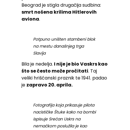
Beograd je stigla drugačija sudbina:
smrt nošena krilima Hitlerovih
aviona
.
Potpuno uništen stambeni blok
na mestu današnjeg trga
Slavija
Bila je nedelja.
I nije je bio Vaskrs kao
što se često može pročitati
. Taj
veliki hrišćanski praznik te 1941. padao
je
zapravo 20. aprila.
Fotografija koja prikazuje pilota
nacističke Štuke kako na bombi
ispisuje Srećan Uskrs na
nemačkom poslužila je kao