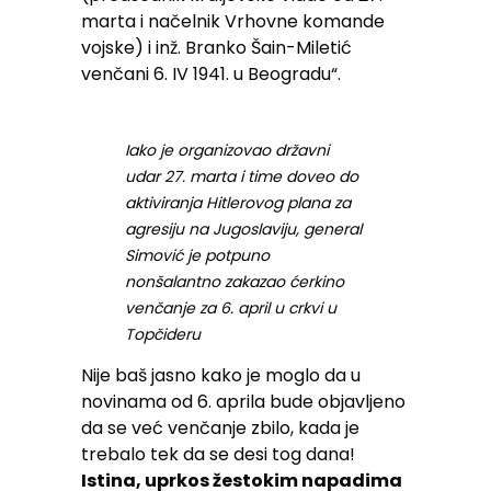
marta i načelnik Vrhovne komande
vojske) i inž. Branko Šain-Miletić
venčani 6. IV 1941. u Beogradu“.
Iako je organizovao državni
udar 27. marta i time doveo do
aktiviranja Hitlerovog plana za
agresiju na Jugoslaviju, general
Simović je potpuno
nonšalantno zakazao ćerkino
venčanje za 6. april u crkvi u
Topčideru
Nije baš jasno kako je moglo da u
novinama od 6. aprila bude objavljeno
da se već venčanje zbilo, kada je
trebalo tek da se desi tog dana!
Istina, uprkos žestokim napadima