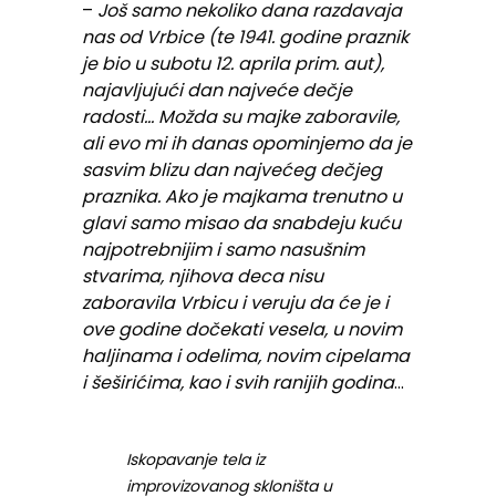
–
Još samo nekoliko dana razdavaja
nas od Vrbice (te 1941. godine praznik
je bio u subotu 12. aprila prim. aut),
najavljujući dan najveće dečje
radosti… Možda su majke zaboravile,
ali evo mi ih danas opominjemo da je
sasvim blizu dan najvećeg dečjeg
praznika. Ako je majkama trenutno u
glavi samo misao da snabdeju kuću
najpotrebnijim i samo nasušnim
stvarima, njihova deca nisu
zaboravila Vrbicu i veruju da će je i
ove godine dočekati vesela, u novim
haljinama i odelima, novim cipelama
i šeširićima, kao i svih ranijih godina
…
Iskopavanje tela iz
improvizovanog skloništa u