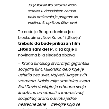
Jugoslovenska državna radio
stanica u današnjem Zemun
polju emitovala je program sa
vestima 6. aprila za čitav svet
Te nedelje Beograđanima je u
bioskopima „Novi Korzo“ i „Slavija“
trebalo da bude prikazan film
„Htela sam dete
“, a za koji je u
novinama bila sledeća objava:
–
Kruna filmskog stvaranja, gigantski
socijalni film. Milionsko delo koje je
ushitilo ceo svet. Najveći šlager svih
vremena. Najslavnija umetnica sveta
Beti Devis dostigla je vrhunac svoje
kreativne umetnosti u impresivnoj
socijalnoj drami o životu jedne
nesrećne žene – devojke koja se