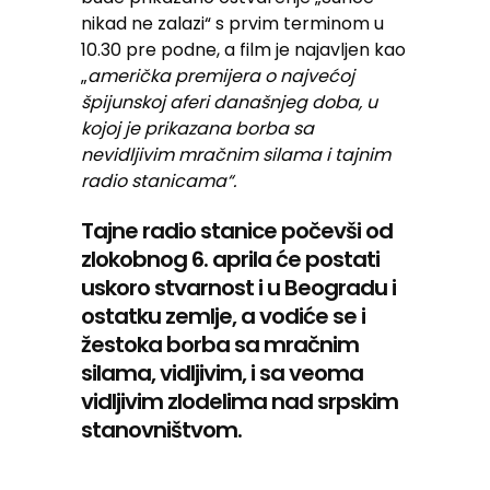
nikad ne zalazi“ s prvim terminom u
10.30 pre podne, a film je najavljen kao
„
američka premijera o najvećoj
špijunskoj aferi današnjeg doba, u
kojoj je prikazana borba sa
nevidljivim mračnim silama i tajnim
radio stanicama“.
Tajne radio stanice počevši od
zlokobnog 6. aprila će postati
uskoro stvarnost i u Beogradu i
ostatku zemlje, a vodiće se i
žestoka borba sa mračnim
silama, vidljivim, i sa veoma
vidljivim zlodelima nad srpskim
stanovništvom.