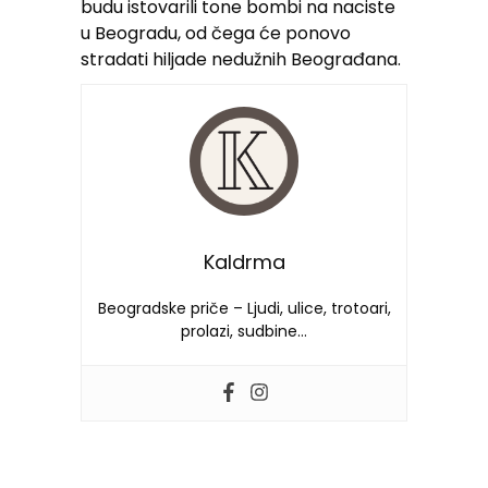
budu istovarili tone bombi na naciste
u Beogradu, od čega će ponovo
stradati hiljade nedužnih Beograđana.
Kaldrma
Beogradske priče – Ljudi, ulice, trotoari,
prolazi, sudbine…