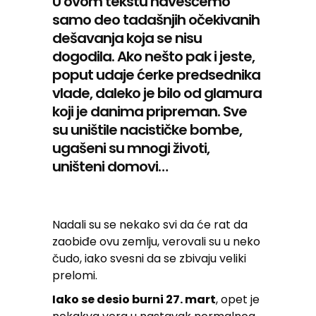
U ovom tekstu navešćemo
samo deo tadašnjih očekivanih
dešavanja koja se nisu
dogodila. Ako nešto pak i jeste,
poput udaje ćerke predsednika
vlade, daleko je bilo od glamura
koji je danima pripreman. Sve
su uništile nacističke bombe,
ugašeni su mnogi životi,
uništeni domovi…
Nadali su se nekako svi da će rat da
zaobiđe ovu zemlju, verovali su u neko
čudo, iako svesni da se zbivaju veliki
prelomi.
Iako se desio burni 27. mart
, opet je