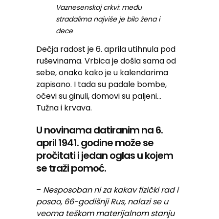
Vaznesenskoj crkvi: među
stradalima najviše je bilo žena i
dece
Dečja radost je 6. aprila utihnula pod
ruševinama. Vrbica je došla sama od
sebe, onako kako je u kalendarima
zapisano. I tada su padale bombe,
očevi su ginuli, domovi su paljeni…
Tužna i krvava.
U novinama datiranim na 6.
april 1941. godine može se
pročitati i jedan oglas u kojem
se traži pomoć.
–
Nesposoban ni za kakav fizički rad i
posao, 66-godišnji Rus, nalazi se u
veoma teškom materijalnom stanju