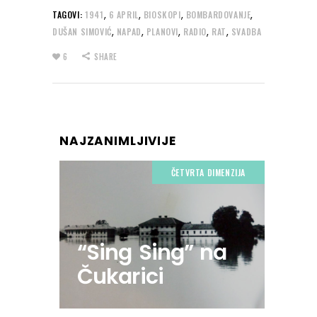
,
,
,
,
TAGOVI:
1941
6 APRIL
BIOSKOPI
BOMBARDOVANJE
,
,
,
,
,
DUŠAN SIMOVIĆ
NAPAD
PLANOVI
RADIO
RAT
SVADBA
6
SHARE
NAJZANIMLJIVIJE
ČETVRTA DIMENZIJA
“Sing Sing” na
Čukarici