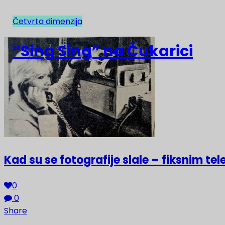
Četvrta dimenzija
NAJNOVIJE
“Sing Sing” na Čukarici
Kad su se fotografije slale – fiksnim te
0
0
Share