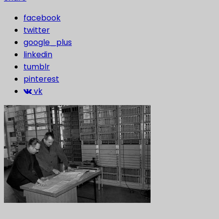
facebook
twitter
google_plus
linkedin
tumblr
pinterest
vk