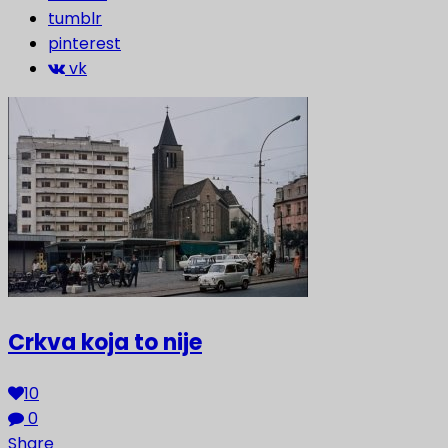
tumblr
pinterest
vk
Crkva koja to nije
10
0
Share