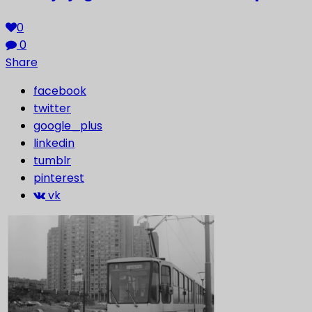
0
0
Share
facebook
twitter
google_plus
linkedin
tumblr
pinterest
vk