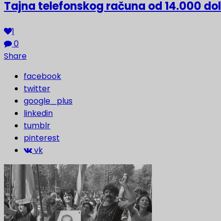
Tajna telefonskog računa od 14.000 do
1
0
Share
facebook
twitter
google_plus
linkedin
tumblr
pinterest
vk