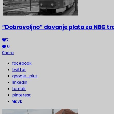
“Dobrovoljno” davanje plata za NBG t
7
0
Share
facebook
twitter
google_plus
linkedin
tumblr
pinterest
vk