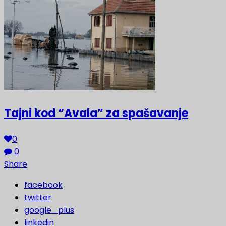
Tajni kod “Avala” za spašavanje
0
0
Share
facebook
twitter
google_plus
linkedin