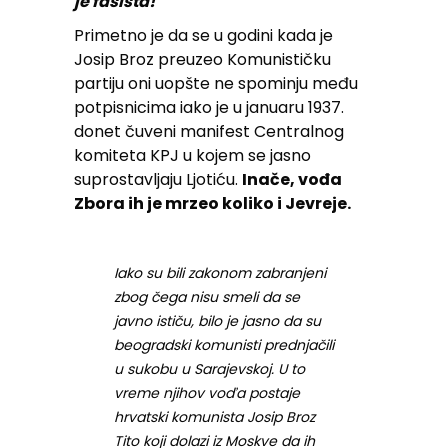
je fašista!
Primetno je da se u godini kada je
Josip Broz preuzeo Komunističku
partiju oni uopšte ne spominju među
potpisnicima iako je u januaru 1937.
donet čuveni manifest Centralnog
komiteta KPJ u kojem se jasno
suprostavljaju Ljotiću.
Inače, vođa
Zbora ih je mrzeo koliko i Jevreje.
Iako su bili zakonom zabranjeni
zbog čega nisu smeli da se
javno ističu, bilo je jasno da su
beogradski komunisti prednjačili
u sukobu u Sarajevskoj. U to
vreme njihov voďa postaje
hrvatski komunista Josip Broz
Tito koji dolazi iz Moskve da ih