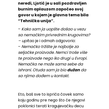
neredi, Ljotić je u sali pozdravljen
burnim aplauzom započeo svoj
govor u kojem je glavna tema bila
“Tehnička unija”.
–
Kako sam ja uopšte došao u vezu
sa nemačkim privrednim krugovima?
– upi
tao je i odmah odgovorio:
–
Nemačko tržište je najbolje za
seljačke proizvode. Nemci troše više
te proizvode nego iko drugi u Evropi.
Nemačka ne može sama sebe da
ishrani. Otuda sam ja bio
dužan
da
sa njima dođem u kontakt.
Eto, baš sve to ispriča čovek samo
koju godinu pre nego što će njegovi
poklonici terati kragujevačku decu