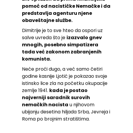
pomoć od nacističke Nemačke i da
predstavlja agenturu njene
obaveštajne službe.
Dimitrije je to sve hteo da ospori uz
salve uvreda što je
izazvalo gnev
mnogih, posebno simpatizera
tada već zakonom zabranjenih
komunista.
Neće proći dugo, a već samo četiri
godine kasnije Ljotić je pokazao svoje
istinsko lice zla na početku okupacije
zemlje 1941.
kada je postao
najverniji saradnik surovih
nemačkih nacista
u njihovom
ubijanju desetina hiljada Srba, Jevreja i
Roma po brojnim stratištima.