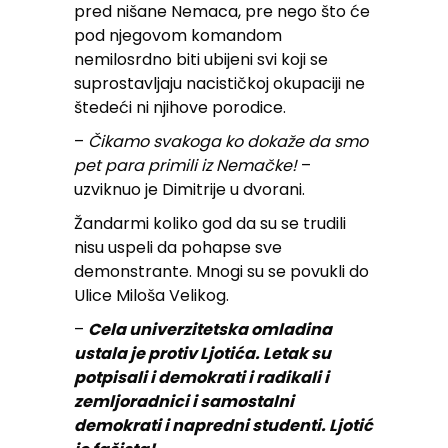
pred nišane Nemaca, pre nego što će
pod njegovom komandom
nemilosrdno biti ubijeni svi koji se
suprostavljaju nacističkoj okupaciji ne
štedeći ni njihove porodice.
–
Čikamo svakoga ko dokaže da smo
pet para primili iz Nemačke!
–
uzviknuo je Dimitrije u dvorani.
Žandarmi koliko god da su se trudili
nisu uspeli da pohapse sve
demonstrante. Mnogi su se povukli do
Ulice Miloša Velikog.
–
Cela univerzitetska omladina
ustala je protiv Ljotića. Letak su
potpisali i demokrati i radikali i
zemljoradnici i samostalni
demokrati i napredni studenti. Ljotić