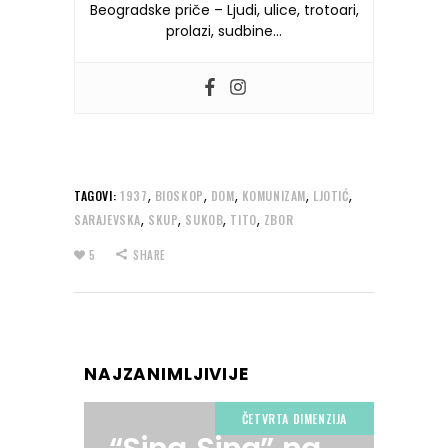
Beogradske priče – Ljudi, ulice, trotoari,
prolazi, sudbine…
,
,
,
,
,
TAGOVI:
1937
BIOSKOP
DOM
KOMUNIZAM
LJOTIĆ
,
,
,
,
SARAJEVSKA
SKUP
SUKOB
TITO
ZBOR
5
SHARE
NAJZANIMLJIVIJE
ČETVRTA DIMENZIJA