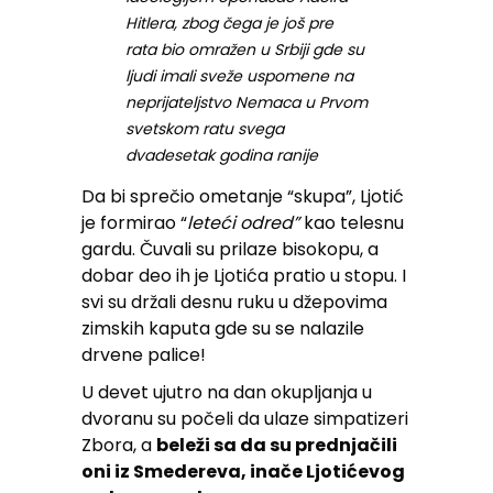
Hitlera, zbog čega je još pre
rata bio omražen u Srbiji gde su
ljudi imali sveže uspomene na
neprijateljstvo Nemaca u Prvom
svetskom ratu svega
dvadesetak godina ranije
Da bi sprečio ometanje “skupa”, Ljotić
je formirao “
leteći odred”
kao telesnu
gardu. Čuvali su prilaze bisokopu, a
dobar deo ih je Ljotića pratio u stopu. I
svi su držali desnu ruku u džepovima
zimskih kaputa gde su se nalazile
drvene palice!
U devet ujutro na dan okupljanja u
dvoranu su počeli da ulaze simpatizeri
Zbora, a
beleži sa da su prednjačili
oni iz Smedereva, inače Ljotićevog