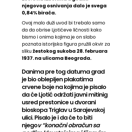
njegovog osnivanja dalo je svega
0,84% birača.
Ovaj malo duži uvod bi trebalo samo
da da obrise Ljotićeve ličnosti kako
bismo i onima kojima je on slabo
poznata istorijska figura pružili okvir za
sliku
žestokog sukoba 28. februara
1937. na ulicama Beograda.
Danima pre tog datuma grad
je bio oblepljen plakatima
crvene boje na kojima je pisalo
da će Ljotić održati javni mitinig
usred prestonice u dvorani
bioskopa Triglav u Sarajevskoj
ulici. Pisalo je i da će to biti
njego
v “konačni obračun sa