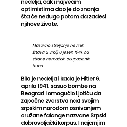
nedelja, čak i najvećim
optimistima dao je do znanja
šta će nedugo potom da zadesi
njihove živote.
Masovno streljanje nevinih
žrtava u Srbiji u jesen 1941. od
strane nemačkih okupacionih
trupa
Bila je nedelja i kada je Hitler 6.
aprila 1941. sasuo bombe na
Beograd i omogućio Ljotiću da
započne zverstva nad svojim
srpskim narodom osnivanjem
oružane falange nazvane Srpski
dobrovoljački korpus. I najcrnjim