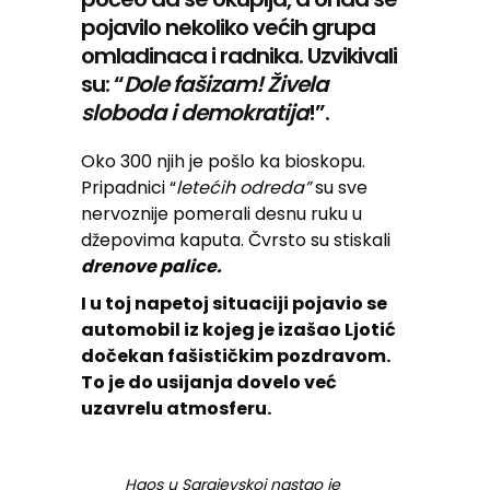
pojavilo nekoliko većih grupa
omladinaca i radnika. Uzvikivali
su: “
Dole fašizam! Živela
sloboda i demokratija
!”.
Oko 300 njih je pošlo ka bioskopu.
Pripadnici “
letećih odreda”
su sve
nervoznije pomerali desnu ruku u
džepovima kaputa. Čvrsto su stiskali
drenove palice.
I u toj napetoj situaciji pojavio se
automobil iz kojeg je izašao Ljotić
dočekan fašističkim pozdravom.
To je do usijanja dovelo već
uzavrelu atmosferu.
Haos u Sarajevskoj nastao je