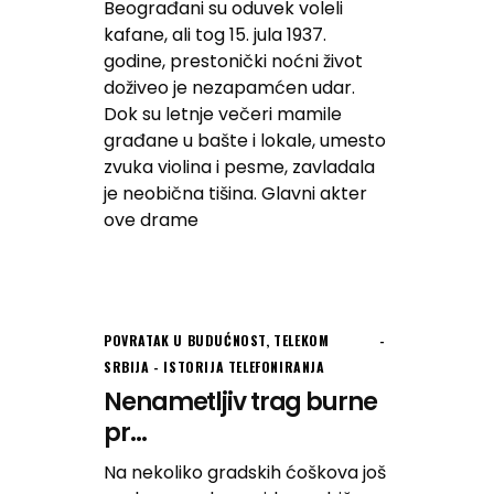
Beograđani su oduvek voleli
kafane, ali tog 15. jula 1937.
godine, prestonički noćni život
doživeo je nezapamćen udar.
Dok su letnje večeri mamile
građane u bašte i lokale, umesto
zvuka violina i pesme, zavladala
je neobična tišina. Glavni akter
ove drame
POVRATAK U BUDUĆNOST
,
TELEKOM
SRBIJA - ISTORIJA TELEFONIRANJA
Nenametljiv trag burne
pr...
Na nekoliko gradskih ćoškova još