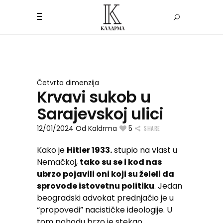
Četvrta dimenzija
Krvavi sukob u
Sarajevskoj ulici
12/01/2024
Od
Kaldrma
5
SHARE
Kako je
Hitler 1933.
stupio na vlast u
Nemačkoj,
tako su se i kod nas
ubrzo pojavili oni koji su želeli da
sprovode istovetnu politiku
. Jedan
beogradski advokat prednjačio je u
“propovedi” nacističke ideologije. U
tom pohodu brzo je stekao