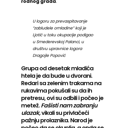
rodnog grada
.
U logoru za prevaspitavanje
“zabludele omladine” koji je
Ljotić u toku okupacije podigao
u Smederevskoj Palanci, u
društvu upravnice logora
Dragojle Popović
Grupa od desetak mladića
htela je da bude u dvorani.
Redari sa zelenim trakama na
rukavima pokušali su da ih
pretresu, ovi su odbili i počeo je
metež.
Fašisti nam zabranju
ulazak,
vikali su privlačeći
pažnju prolaznika. Narod je
počeo da se okuplja, a onda se