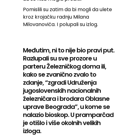
Pomislili su zatim da bi mogli da ulete
kroz krojačku radnju Milana
Milovanovića. I polupali su izlog.
Međutim, ni to nije bio pravi put.
Razlupali su sve prozore u
parteru Železničkog doma ili,
kako se zvanično zvalo to
zdanje, “zgradi Udruženja
jugoslovenskih nacionalnih
železničara i brodara Oblasne
uprave Beograda”, u kome se
nalazio bioskop. U pramparčad
je otišlo i više okolnih velikih
izloga.