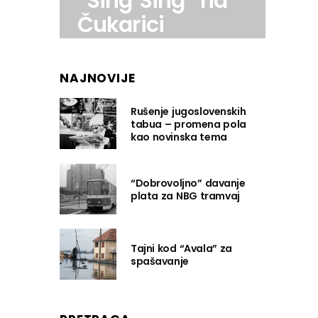
“Sing Sing” na
Čukarici
NAJNOVIJE
Rušenje jugoslovenskih
tabua – promena pola
kao novinska tema
“Dobrovoljno” davanje
plata za NBG tramvaj
Tajni kod “Avala” za
spašavanje