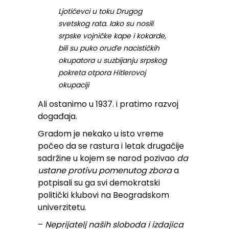
Ljotićevci u toku Drugog
svetskog rata. Iako su nosili
srpske vojničke kape i kokarde,
bili su puko oruďe nacističkih
okupatora
u suzbijanju srpskog
pokreta otpora Hitlerovoj
okupaciji
Ali ostanimo u 1937. i pratimo razvoj
događaja.
Gradom je nekako u isto vreme
počeo da se rastura i letak drugačije
sadržine u kojem se narod pozivao
da
ustane protivu pomenutog zbora
a
potpisali su ga svi demokratski
politički klubovi na Beogradskom
univerzitetu.
–
Neprijatelj naših sloboda i izdajica