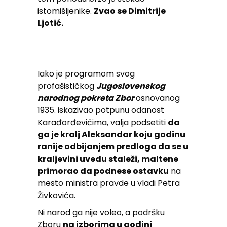
istomišljenike.
Zvao se Dimitrije
Ljotić.
Iako je programom svog
profašističkog
Jugoslovenskog
narodnog pokreta Zbor
osnovanog
1935. iskazivao potpunu odanost
Karađorđevićima, valja podsetiti
da
ga je kralj Aleksandar koju godinu
ranije odbijanjem predloga da se u
kraljevini uvedu staleži, maltene
primorao da podnese ostavku
na
mesto ministra pravde u vladi Petra
Živkovića.
Ni narod ga nije voleo, a podršku
Zboru
na izborima u godini