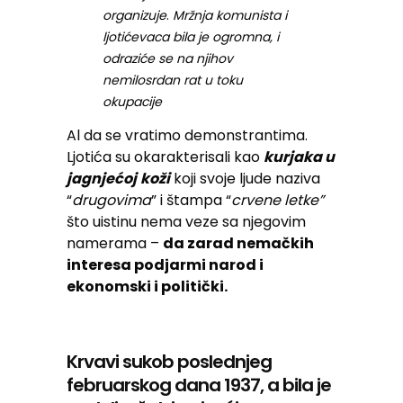
organizuje
.
Mržnja komunista i
ljotićevaca bila je ogromna, i
odraziće se na njihov
nemilosrdan rat u toku
okupacije
Al da se vratimo demonstrantima.
Ljotića su okarakterisali kao
kurjaka u
jagnjećoj
koži
koji svoje ljude naziva
“
drugovima
” i štampa “
crvene letke”
što uistinu nema veze sa njegovim
namerama –
da zarad nemačkih
interesa podjarmi narod i
ekonomski i politički.
Krvavi sukob poslednjeg
februarskog dana 1937, a bila je