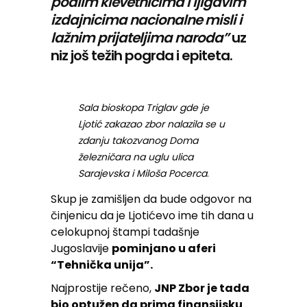
podlim klevetnicima i ljigavim
izdajnicima nacionalne misli i
lažnim prijateljima naroda”
uz
niz još težih pogrda i epiteta.
Sala bioskopa Triglav gde je
Ljotić zakazao zbor nalazila se u
zdanju takozvanog Doma
železničara na uglu ulica
Sarajevska i Miloša Pocerca
.
Skup je zamišljen da bude odgovor na
činjenicu da je Ljotićevo ime tih dana u
celokupnoj štampi tadašnje
Jugoslavije
pominjano u aferi
“Tehnička unija”.
Najprostije rečeno,
JNP Zbor je tada
bio optužen da prima finansijsku