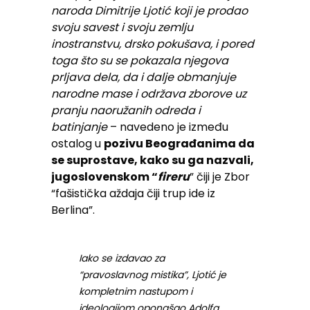
naroda Dimitrije Ljotić koji je prodao
svoju savest i svoju zemlju
inostranstvu, drsko pokušava, i pored
toga što su se pokazala njegova
prljava dela, da i dalje obmanjuje
narodne mase i održava zborove uz
pranju naoružanih odreda i
batinjanje
– navedeno je između
ostalog u
pozivu Beograđanima da
se suprostave, kako su ga nazvali,
jugoslovenskom “
fireru
” čiji je Zbor
“fašistička aždaja čiji trup ide iz
Berlina”.
Iako se izdavao za
“pravoslavnog mistika”, Ljotić je
kompletnim nastupom i
ideologijom oponašao Adolfa