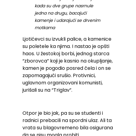
kada su dve grupe nasrnule
jedna na drugu, bacajući
kamenje i udarajući se drvenim
motkama
Ljotićevci su izvukli palice, a kamenice
su poletele ka njima. I nastao je opšti
haos. U žestokoj borbi, jednog starca
“zborovca” koji je kasnio na okupljanje,
kamen je pogodio posred čela i on se
zapomagajući srušio. Protivnici,
uglavnom organizovani komunisti,
jurišali su na “Triglav”.
Otpor je bio jak, pa su se studenti i
radnici prebacili na spordni ulaz. Ali ta
vrata su blagovremeno bila osigurana
da se nisu mogla probiti.