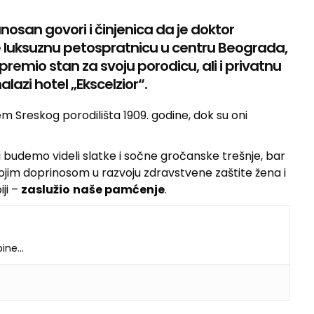
osan govori i činjenica da je doktor
 luksuznu petospratnicu u centru Beograda,
premio stan za svoju porodicu, ali i privatnu
lazi hotel „Ekscelzior“.
m Sreskog porodilišta 1909. godine, dok su oni
 budemo videli slatke i sočne gročanske trešnje, bar
svojim doprinosom u razvoju zdravstvene zaštite žena i
ji –
zaslužio
naše pamćenje
.
dbine…