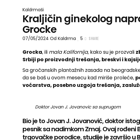
Kaldrmaši
Kraljičin ginekolog napr
Grocke
07/05/2024
Od
Kaldrma
5
SHARE
Grocka
, ili
mala Kalifornija
, kako su je prozvali
z
Srbiji po proizvodnji trešanja, breskvi i kajsij
Sa gročanskih plantažnih zasada na beogradske pi
da se baš u ovom mesecu kad miriše proleće,
p
voćarstva, posebno uzgoja trešanja, zasluž
Doktor Jovan J. Jovanovic sa suprugom
Bio je to Jovan J. Jovanović, doktor ist
pesnik sa nadimkom Zmaj. Ovaj rođeni Be
trgovačke porodice, studije je završio u B