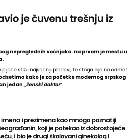
avio je čuvenu trešnju iz
bog nepreglednih voćnjaka
,
na prvom je mestu u
a.
jace stižu najsočniji plodovi, te stoga nije na odmet
odsetimo kako je za početke modernog srpskog
an jedan „
ženski
doktor
“.
og imena i prezimena kao mnogo poznatiji
ograđanin, koji je potekao iz dobrostojeće
eču, i bio je drugi školovani ginekolog i