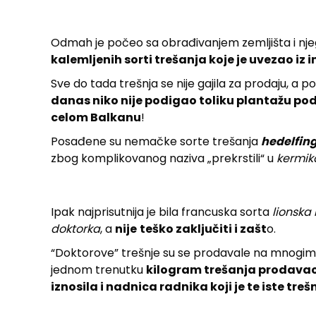
Odmah je počeo sa obrađivanjem zemljišta i 
kalemljenih sorti trešanja koje je uvezao iz 
Sve do tada trešnja se nije gajila za prodaju, a po
danas niko nije podigao toliku plantažu pod
celom Balkanu
!
Posađene su nemačke sorte trešanja
hedelfin
zbog komplikovanog naziva „prekrstili“ u
kermik
Ipak najprisutnija je bila francuska sorta
lionska
doktorka
, a
nije
teško zaključiti i zašt
o.
“Doktorove” trešnje su se prodavale na mnogim 
jednom trenutku
kilogram trešanja prodavao p
iznosila i nadnica radnika koji je te iste tre