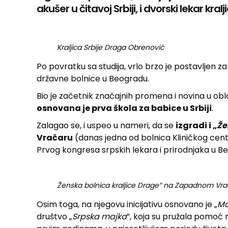
akušer u čitavoj Srbiji, i dvorski lekar kra
Kraljica Srbije Draga Obrenović
Po povratku sa studija, vrlo brzo je postavljen 
državne bolnice u Beogradu.
Bio je začetnik značajnih promena i novina u obl
osnovana je prva škola za babice u Srbiji
.
Zalagao se, i uspeo u nameri, da se
izgradi i „
Že
Vračaru
(danas jedna od bolnica Kliničkog centra
Prvog kongresa srpskih lekara i prirodnjaka u B
Ženska bolnica kraljice Drage” na Zapadnom Vra
Osim toga, na njegovu inicijativu osnovano je „
Ma
društvo „
Srpska
majka
”, koja su pružala pomoć 