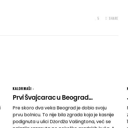
5
SHARE
KALDRMAŠI
Prvi Švajcarac u Beograd...
i
Pre skoro dva veka Beograd je dobio svoju
prvu bolnicu. To nije bila zgrada koja je kasnije
podignuta u ulici Dżordža Vašingtona, već se