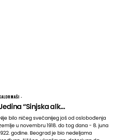
KALDRMAŠI
Jedina “Sinjska alk...
Nije bilo ničeg svečanijeg još od oslobođenja
zemlje u novembru 1918. do tog dana - 8. juna
1922. godine. Beograd je bio nedeljama