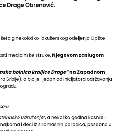
ljice Drage Obrenović.
za šefa ginekološko-akušerskog odeljenja Opšte
asti medicinske struke.
Njegovom zaslugom
nska bolnica
kraljice Drage”
na Zapadnom
 Srbije), a bio je i jedan od inicijatora održavanja
eogradu.
čaru
terinsko udruženje
“, a nekoliko godina kasnije i
majkama i deci iz siromašnih porodica, posebno u