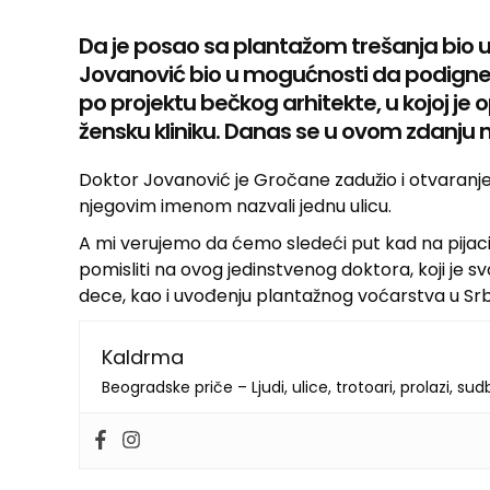
Da je posao sa plantažom trešanja bio un
Jovanović bio u mogućnosti da podigne
po projektu bečkog arhitekte, u kojoj je o
žensku kliniku. Danas se u ovom zdanju na
Doktor Jovanović je Gročane zadužio i otvaranje
njegovim imenom nazvali jednu ulicu.
A mi verujemo da ćemo sledeći put kad na pijaci
pomisliti na ovog jedinstvenog doktora, koji je 
dece, kao i uvođenju plantažnog voćarstva u Srbi
Kaldrma
Beogradske priče – Ljudi, ulice, trotoari, prolazi, su