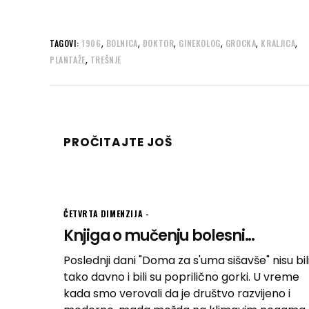
,
,
,
,
,
,
TAGOVI:
1906
BOLNICA
DOKTOR
GINEKOLOG
GROCKA
KRALJICA
,
PLANTAŽE
TREŠNJE
PROČITAJTE JOŠ
ČETVRTA DIMENZIJA
Knjiga o mučenju bolesni...
Poslednji dani "Doma za s'uma sišavše" nisu bil
tako davno i bili su poprilično gorki. U vreme
kada smo verovali da je društvo razvijeno i