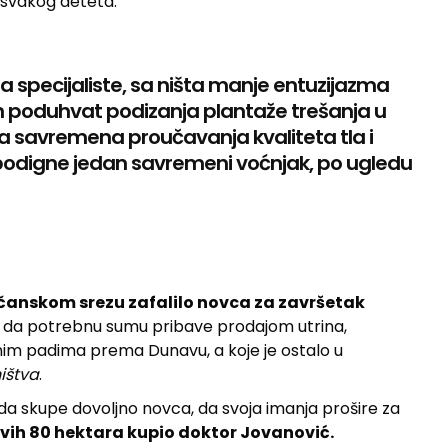
 svakog deteta.
a specijaliste, sa ništa manje entuzijazma
n poduhvat podizanja plantaže trešanja u
a savremena proučavanja kvaliteta tla i
a podigne jedan savremeni voćnjak, po ugledu
očanskom srezu zafalilo novca za završetak
su da potrebnu sumu pribave prodajom utrina,
nim padima prema Dunavu, a koje je ostalo u
ištva
.
a skupe dovoljno novca, da svoja imanja prošire za
e svih 80 hektara kupio doktor Jovanović.