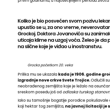
prvim godinama, u najosetljivijem periodu života
Koliko je bio posvećen svom pozivu lekar
upustio se u, za ono vreme, neverovata
Grockoj. Doktora Jovanovića su zanimal
uticaja klime na uzgoj voća. Želeo je d
na slične koje je viđao u inostranstvu.
Grocka početkom 20. veka
Prilika mu se ukazala
kada je 1906. godine gr
izgradnje nove crkve Svete Trojice.
Odlučili 
neobrađenog zemljišta koje je ležalo na osunča
sreskom posedu još od
odlaska turskog
stanovn
Iako su tamošnje bogatije porodice pokušavale d
koji hektar tog zemljišta,
na javnoj licitaciji j