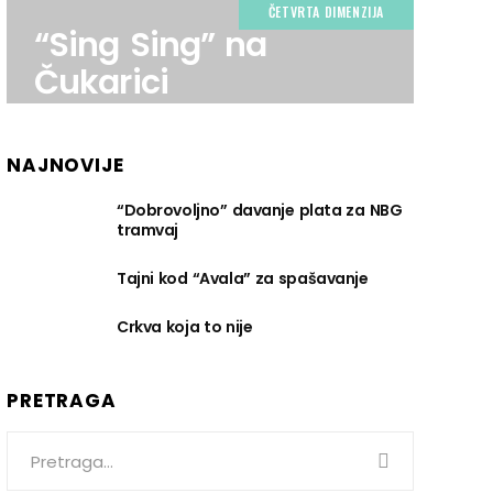
ČETVRTA DIMENZIJA
“Sing Sing” na
Čukarici
NAJNOVIJE
“Dobrovoljno” davanje plata za NBG
tramvaj
Tajni kod “Avala” za spašavanje
Crkva koja to nije
PRETRAGA
Search
for: