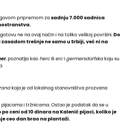
njegovom pripremom za
sadnju 7.000 sadnica
inostranstva.
gotovu ne na ovaj način i na toliko velikoj površini.
Do
 zasadom trešnje ne samo u Srbiji, već ni na
ger
, poznatija kao
herc
ili
erc
i
germersdorfska
koju su
a
.
 rana
koja je od lokalnog stanovništva prozvana
pijacama i tržnicama. Ostao je podatak da se u
o ceni od 10 dinara na Kalenić pijaci, koliko je
šnje ceo dan brao na plantaži.