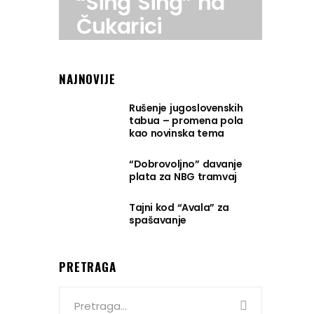
“Sing Sing” na
Čukarici
NAJNOVIJE
Rušenje jugoslovenskih
tabua – promena pola
kao novinska tema
“Dobrovoljno” davanje
plata za NBG tramvaj
Tajni kod “Avala” za
spašavanje
PRETRAGA
Search
for: