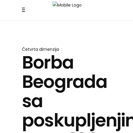
Četvrta dimenzija
Borba
Beograda
sa
poskupljenj