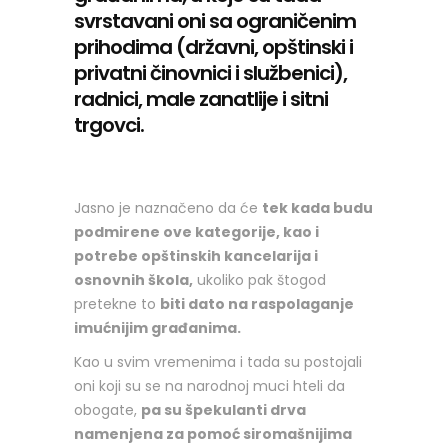
svrstavani oni sa ograničenim
prihodima (državni, opštinski i
privatni činovnici i službenici),
radnici, male zanatlije i sitni
trgovci.
Jasno je naznačeno da će
tek kada budu
podmirene ove kategorije, kao i
potrebe opštinskih kancelarija i
osnovnih škola,
ukoliko pak štogod
pretekne to
biti dato na raspolaganje
imućnijim građanima.
Kao u svim vremenima i tada su postojali
oni koji su se na narodnoj muci hteli da
obogate,
pa su špekulanti drva
namenjena za pomoć siromašnijima