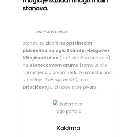
mogla je sazida mnogo malih
stanova.
Višnjićeva ulica
Stanovi su zidani na
opštinskim
placevima na uglu Skender-begove i
Višnjićeve ulice
(iza Električne centrale),
na
Všetečkovom drumu (
tamo je bilo
namenjeno u prvom redu za smeštaj onih
iz obližnje “
Kolonije bede”)
, te u
Drinčićevoj
ulici ispod Male pivare.
Kaldrma