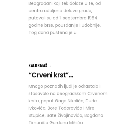
Beograđani koji tek dolaze u te, od
centra udaljene delove grada,
putovali su od 1. septembra 1984.
godine brže, pouzdanije i udobnije.
Tog dana puštena je u
KALDRMAŠI
“Crveni krst”...
Mnogo poznatih ljudi je odrastalo i
stasavalo na beogradskom Crvenom
krstu, poput Gage Nikolića, Dude
Ivkovića, Bore Todorovića i Mire
Stupice, Bate Živojinovića, Bogdana
Tirnanića Gordana Mihića