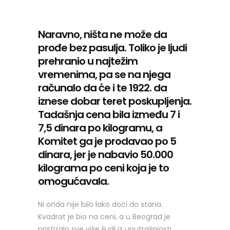
Naravno, ništa ne može da
prođe bez pasulja. Toliko je ljudi
prehranio u najtežim
vremenima, pa se na njega
računalo da će i te 1922. da
iznese dobar teret poskupljenja.
Tadašnja cena bila između 7 i
7,5 dinara po kilogramu, a
Komitet ga je prodavao po 5
dinara, jer je nabavio 50.000
kilograma po ceni koja je to
omogućavala.
Ni onda nije bilo lako doći do stana.
Kvadrat je bio na ceni, a u Beograd je
pristizalo sve više ljudi iz unutrašnjosti.