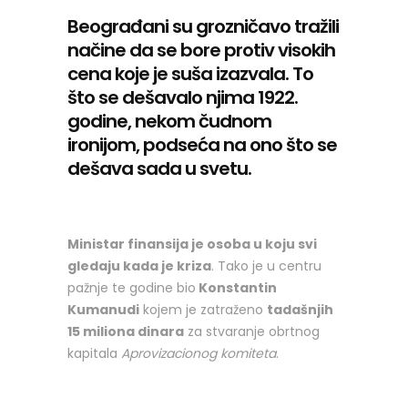
Beograđani su grozničavo tražili
načine da se bore protiv visokih
cena koje je suša izazvala. To
što se dešavalo njima 1922.
godine, nekom čudnom
ironijom, podseća na ono što se
dešava sada u svetu.
Ministar finansija je osoba u koju svi
gledaju kada je kriza
. Tako je u centru
pažnje te godine bio
Konstantin
Kumanudi
kojem je zatraženo
tadašnjih
15 miliona dinara
za stvaranje obrtnog
kapitala
Aprovizacionog komiteta
.