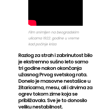
Film snimljen na beogradskim
ulicama 1922. godine u vreme
kad počinje kriza
Razlog za strah i zabrinutost bilo
je ekstremno sušno leto samo
tri godine nakon okončanja
užasnog Prvog svetskog rata.
Donelo je masovne nestašice u
žitaricama, mesu, ali i drvima za
ogrev tokom zime koja se
približavala. Sve je to donosilo
veliku nestabilnost.