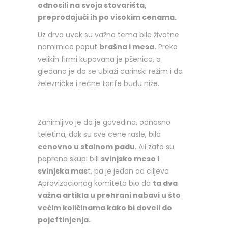
odnosili na svoja stovarišta,
preprodajući ih po visokim cenama.
Uz drva uvek su važna tema bile životne
namirnice poput
brašna i mesa.
Preko
velikih firmi kupovana je pšenica, a
gledano je da se ublaži carinski režim i da
železničke i rečne tarife budu niže.
Zanimljivo je da je govedina, odnosno
teletina, dok su sve cene rasle, bila
cenovno u stalnom padu
. Ali zato su
papreno skupi bili
svinjsko meso i
svinjska mas
t, pa je jedan od ciljeva
Aprovizacionog komiteta bio da
ta dva
važna artikla u prehrani nabavi u što
većim količinama kako bi doveli do
pojeftinjenja.