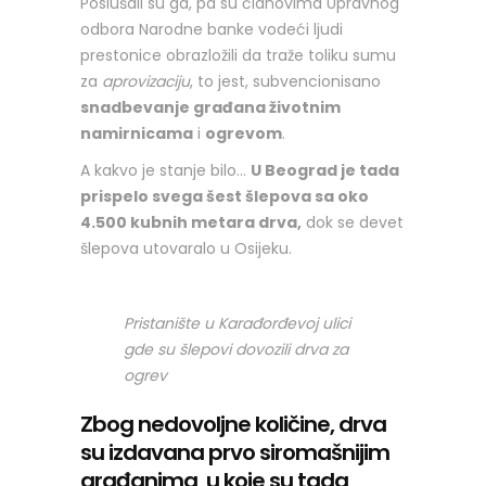
Poslušali su ga, pa su članovima Upravnog
odbora Narodne banke vodeći ljudi
prestonice obrazložili da traže toliku sumu
za
aprovizaciju
, to jest, subvencionisano
snadbevanje građana životnim
namirnicama
i
ogrevom
.
A kakvo je stanje bilo…
U Beograd je tada
prispelo svega šest šlepova sa oko
4.500 kubnih metara drva,
dok se devet
šlepova utovaralo u Osijeku.
Pristanište u Karađorđevoj ulici
gde su šlepovi dovozili drva za
ogrev
Zbog nedovoljne količine, drva
su izdavana prvo siromašnijim
građanima, u koje su tada