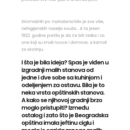
Siromašnih po
mahalama
bilo je sve više,
nehigijenskih naselja svuda… A ta jesen
1922. godine pretila je da će biti teška i za
one koji su imali novce i domove, a kamoli
za sirotinju.
I šta je bila ideja? Spas je viđen u
izgradnji malih stanova od
jedne i dve sobe sa kuhinjom i
odeljenjem za ostavu. Bila je to
neka vrsta opštinskih stanova.
A kako se njihovoj gradnji brzo
moglo pristupiti? Između
ostalog i zato što je Beogradska
opština imala jeftinu ciglu i