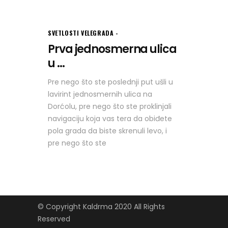
SVETLOSTI VELEGRADA
Prva jednosmerna ulica
u ...
Pre nego što ste poslednji put ušli u
lavirint jednosmernih ulica na
Dorćolu, pre nego što ste proklinjali
navigaciju koja vas tera da obiđete
pola grada da biste skrenuli levo, i
pre nego što ste
© Copyright Kaldrma 2020 All Rights
Reserved