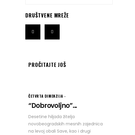
DRUŠTVENE MREŽE
PROČITAJTE JOŠ
ČETVRTA DIMENZIJA
“Dobrovoljno”...
Desetine hiljada žitelja
novobeogradskih mesnih zajednica
na levoj obali Save, kao i drugi