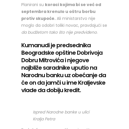
Planirani su
koraci kojima bi se već od
septembra krenulo u oštru borbu
protiv skupoće.
Ali ministarstvo nije
moglo da odobri toliki novac, pravdajući se
da budžetom tako što nije predviđeno
.
Kumanudi je predsednika
Beogradske opštine Dobrivoja
Dobru Mitrovića i njegove
najbliže saradnike uputio na
Narodnu banku uz obećanje da
će on da jamči u ime Kraljevske
vlade da dobiju kredit.
Ispred Narodne banke u ulici
Kralja Petra