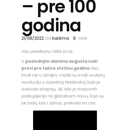
– pre 100
godina
21/08/2022
Od
Kaldrma
8
SHARE
Kao preslikano
, reklo bi se.
U
poslednjim danima avgusta naši
preci pre tačno stotinu godina
nisu
imali rat u Ukrajini, mada su imali oružanu
revoluciju u susednoj Mađarskoj, koja je
izazivala strepnju. Ali, bilo je masovnih
poskupljenja na globalnom nivou, koja su
se tada, kao i danas, prelivala na nas.