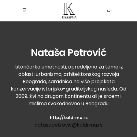
Nataša Petrović
Istoričarka umetnosti, opredeljena za teme iz
oblasti urbanizma, arhitektonskog razvoja
Beograda, saradnica na više projekata
konzervacije istorijsko-graditeljskog nasleđa. Od
2009. živi na drugom kontinentu ali je srcem i
mislima svakodnevno u Beogradu
http://kaldrma.rs
natasapetrovic@kaldrma.rs