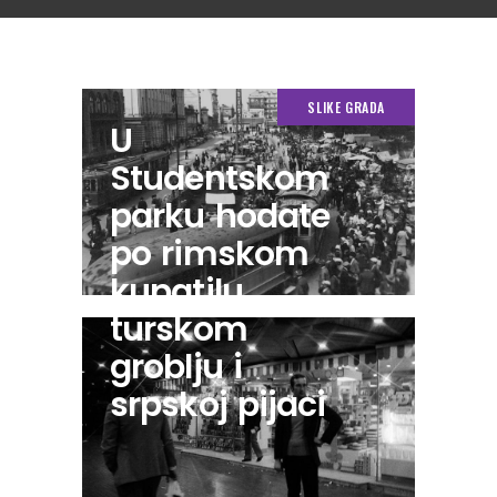
SLIKE GRADA
U
Studentskom
parku hodate
po rimskom
kupatilu,
turskom
groblju i
srpskoj pijaci