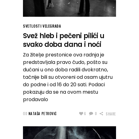
SVETLOSTI VELEGRADA
Svež hleb i pečeni pilići u
svako doba dana i noći
Za žitelјe prestonice ova radnja je
predstavlјala pravo čudo, pošto su
dućani u ono doba radili dvokratno,
tačnije bili su otvoreni od osam ujutru
do podne i od 16 do 20 sati. Podaci
pokazuju da se na ovom mestu
prodavalo
OD
NATAŠA PETROVIĆ
6
0
SHARE