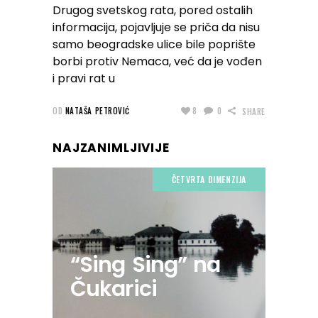
Drugog svetskog rata, pored ostalih
informacija, pojavljuje se priča da nisu
samo beogradske ulice bile poprište
borbi protiv Nemaca, već da je vođen
i pravi rat u
OD
NATAŠA PETROVIĆ
8
0
SHARE
NAJZANIMLJIVIJE
ČETVRTA DIMENZIJA
“Sing Sing” na
Čukarici