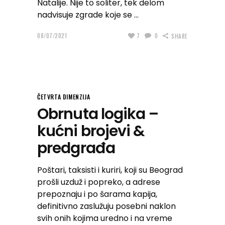
Natalije. Nije to soliter, tek delom
nadvisuje zgrade koje se
08/07/2021
7
0
SHARE
ČETVRTA DIMENZIJA
Obrnuta logika –
kućni brojevi &
predgrađa
Poštari, taksisti i kuriri, koji su Beograd
prošli uzduž i popreko, a adrese
prepoznaju i po šarama kapija,
definitivno zaslužuju posebni naklon
svih onih kojima uredno i na vreme