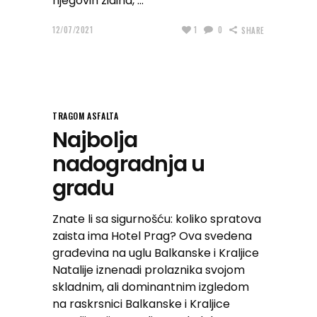
njegovih zidina,
12/07/2021
1
0
SHARE
TRAGOM ASFALTA
Najbolja
nadogradnja u
gradu
Znate li sa sigurnošću: koliko spratova
zaista ima Hotel Prag? Ova svedena
građevina na uglu Balkanske i Kraljice
Natalije iznenadi prolaznika svojom
skladnim, ali dominantnim izgledom
na raskrsnici Balkanske i Kraljice