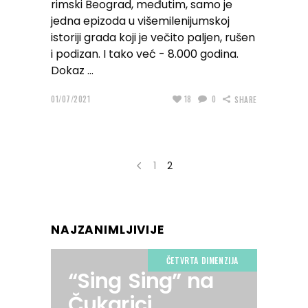
rimski Beograd, međutim, samo je
jedna epizoda u višemilenijumskoj
istoriji grada koji je večito paljen, rušen
i podizan. I tako već - 8.000 godina.
Dokaz
01/07/2021
18
0
SHARE
1
2
NAJZANIMLJIVIJE
ČETVRTA DIMENZIJA
“Sing Sing” na
Čukarici