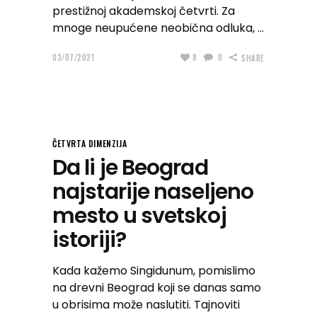
prestižnoj akademskoj četvrti. Za
mnoge neupućene neobična odluka,
03/07/2021
8
0
SHARE
ČETVRTA DIMENZIJA
Da li je Beograd
najstarije naseljeno
mesto u svetskoj
istoriji?
Kada kažemo Singidunum, pomislimo
na drevni Beograd koji se danas samo
u obrisima može naslutiti. Tajnoviti