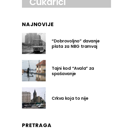
Čukarici
NAJNOVIJE
“Dobrovoljno” davanje
plata za NBG tramvaj
Tajni kod “Avala” za
spašavanje
Crkva koja to nije
PRETRAGA