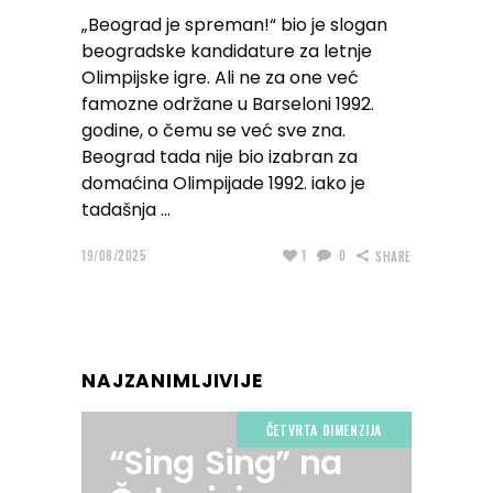
„Beograd je spreman!“ bio je slogan
beogradske kandidature za letnje
Olimpijske igre. Ali ne za one već
famozne održane u Barseloni 1992.
godine, o čemu se već sve zna.
Beograd tada nije bio izabran za
domaćina Olimpijade 1992. iako je
tadašnja
19/08/2025
1
0
SHARE
NAJZANIMLJIVIJE
ČETVRTA DIMENZIJA
“Sing Sing” na