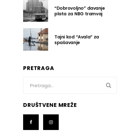
“Dobrovoljno” davanje
plata za NBG tramvaj
Tajni kod “Avala” za
spašavanje
PRETRAGA
Search
for:
DRUŠTVENE MREŽE