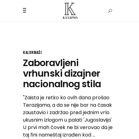
KALDRMAŠI
Zaboravljeni
vrhunski dizajner
nacionalnog stila
"Zaista je retko ko ovih dana prošao
Terazijama, a da se nije bar na časak
zaustavio i zadržao pred jednim vrlo
ukusnim izlogom u palati 'Jugoslavija'
U prvi mah čovek ne bi verovao da je
taj fini nameštaj izrađen kod