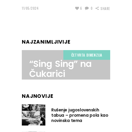
11/05/2024
6
0
SHARE
NAJZANIMLJIVIJE
ČETVRTA DIMENZIJA
“Sing Sing” na
Čukarici
NAJNOVIJE
Rušenje jugoslovenskih
tabua – promena pola kao
novinska tema