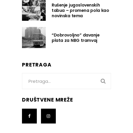
Rušenje jugoslovenskih
tabua – promena pola kao
novinska tema
“Dobrovoljno” davanje
plata za NBG tramvaj
PRETRAGA
Search
for:
DRUŠTVENE MREŽE