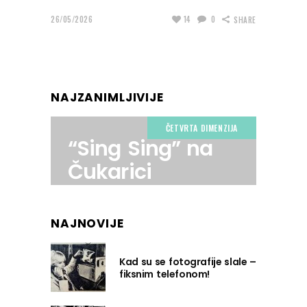
26/05/2026
14
0
SHARE
NAJZANIMLJIVIJE
ČETVRTA DIMENZIJA
“Sing Sing” na
Čukarici
NAJNOVIJE
Kad su se fotografije slale –
fiksnim telefonom!