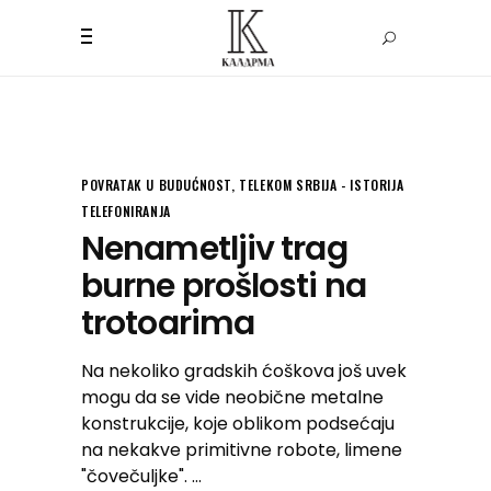
POVRATAK U BUDUĆNOST
,
TELEKOM SRBIJA - ISTORIJA
TELEFONIRANJA
Nenametljiv trag
burne prošlosti na
trotoarima
Na nekoliko gradskih ćoškova još uvek
mogu da se vide neobične metalne
konstrukcije, koje oblikom podsećaju
na nekakve primitivne robote, limene
"čovečuljke".