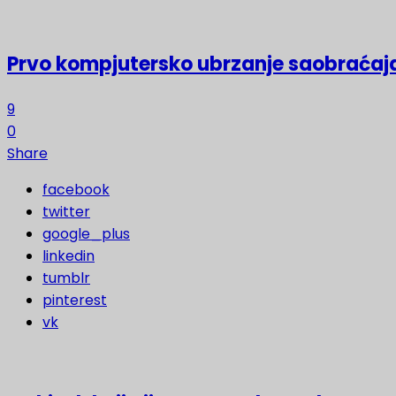
Prvo kompjutersko ubrzanje saobraćaja
9
0
Share
facebook
twitter
google_plus
linkedin
tumblr
pinterest
vk