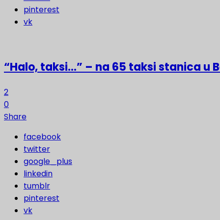
pinterest
vk
“Halo, taksi…” – na 65 taksi stanica u
2
0
Share
facebook
twitter
google_plus
linkedin
tumblr
pinterest
vk